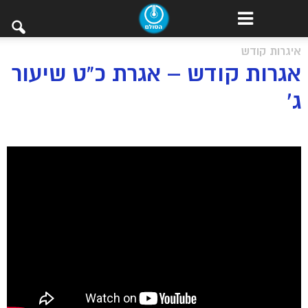
איגרות קודש
אגרות קודש – אגרת כ”ט שיעור
ג’