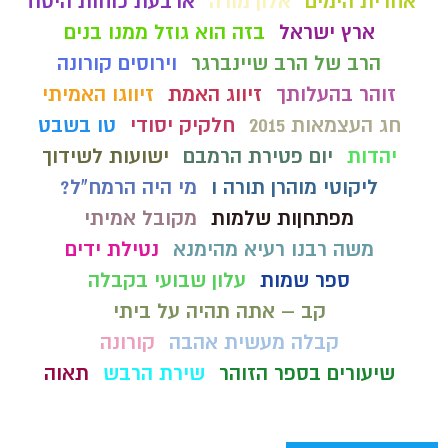
אחרית הימים
אלון מורה
ארבעת כוחות היסוד
ארץ ישראל
בזה הוא גוזל ממנו בנים
הרב של הרב שיינברגר
וירוסים קורונה
זוהר בהעלותך
זיווג האמת
זיווגו האמיתי
חג העצמאות 2015
חלקיק יסודי
טו בשבט
יהדות
יום פטירת הרמבם
ישועות לשידוך
ליקוטי מוהרן תורה ו
מי היה הרמח"ל?
מפתחןות שלמות
מקובל אמיתי
משה רבנו רעיא מהימנא
נטילת ידים
ספר שמות
עלון שבועי בקבלה
קב – אתה תהיה על ביתי
קבלה מעשית אהבה
קורונה
שיעורים בספר הזוהר
שירת הרבש
תאוה