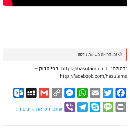
⏱️ זמן קריאה משוער:
1 דקה
“הסולם”- https://hasulam.co.il. בפייסבוק –
http://facebook.com/hasulams
ok.com
MySpace
Gmail
Copy
Messenger
WhatsApp
Email
Twitter
Facebook
Link
Viber
Telegram
Skype
Message
Print
שתפו וזכו את הרבים (-: