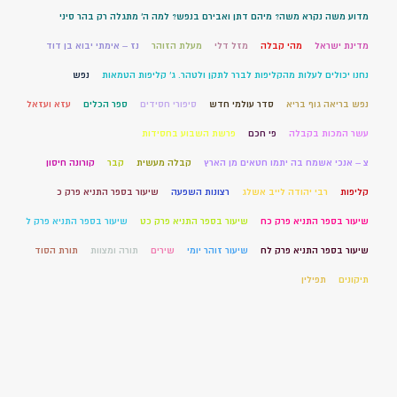
מדוע משה נקרא משה? מיהם דתן ואבירם בנפש? למה ה' מתגלה רק בהר סיני
מדינת ישראל
מהי קבלה
מזל דלי
מעלת הזוהר
נז – אימתי יבוא בן דוד
נחנו יכולים לעלות מהקליפות לברר לתקן ולטהר. ג' קליפות הטמאות
נפש
נפש בריאה גוף בריא
סדר עולמי חדש
סיפורי חסידים
ספר הכלים
עזא ועזאל
עשר המכות בקבלה
פי חכם
פרשת השבוע בחסידות
צ – אנכי אשמח בה יתמו חטאים מן הארץ
קבלה מעשית
קבר
קורונה חיסון
קליפות
רבי יהודה לייב אשלג
רצונות השפעה
שיעור בספר התניא פרק כ
שיעור בספר התניא פרק כח
שיעור בספר התניא פרק כט
שיעור בספר התניא פרק ל
שיעור בספר התניא פרק לח
שיעור זוהר יומי
שירים
תורה ומצוות
תורת הסוד
תיקונים
תפילין