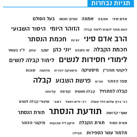
תגיות נבחרות
בעל הסולם
אמונה
אדם סיני
אהבה
אפיקי חכמה
הזוהר היומי
היסוד השבועי
האם מותר לנשים ללמוד קבלה
הרב אדם סיני
חכמת הנסתר
זוגיות
חכמת הקבלה
יוני כהן
יעקב
ל"ג בעומר
טו בשבט
יצחק
לימודי חסידות לנשים
לימוד קבלה לנשים
מיסטיקה
ליקוטי מוהר"ן
סוכות
מיסטיקה יהודית
מלחמה
קבלה
פרשת השבוע
ספר הזוהר
פורים
קבלה למתחיל
קורונה
קבלה מעשית
קליפות
שיעורי קבלה לנשים
רבי ברוך שלום הלוי אשלג
רבי חיים ויטאל
רשבי
תודעת הנסתר
תורת הנסתר
שערי קדושה
תורת הקבלה
תיקוני הזוהר
תורת הסוד
תיקון ליל שבועות
תלמוד עשר הספירות
תפילה