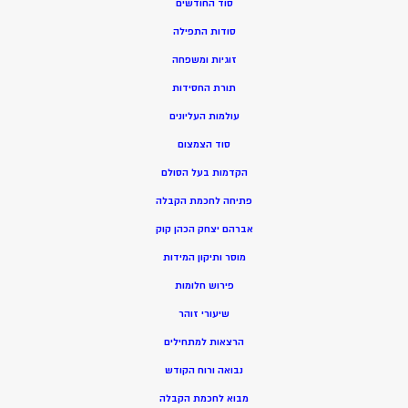
סוד החודשים
סודות התפילה
זוגיות ומשפחה
תורת החסידות
עולמות העליונים
סוד הצמצום
הקדמות בעל הסולם
פתיחה לחכמת הקבלה
אברהם יצחק הכהן קוק
מוסר ותיקון המידות
פירוש חלומות
שיעורי זוהר
הרצאות למתחילים
נבואה ורוח הקודש
מ
בוא לחכמת הקבלה