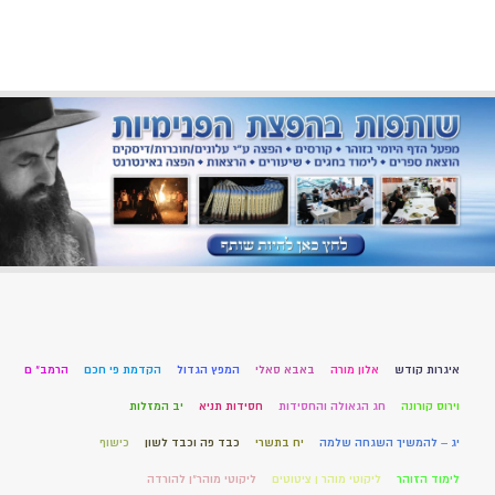
איגרות קודש
אלון מורה
באבא סאלי
המפץ הגדול
הקדמת פי חכם
הרמב" ם
וירוס קורונה
חג הגאולה והחסידות
חסידות תניא
יב המזלות
יג – להמשיך השגחה שלמה
יח בתשרי
כבד פה וכבד לשון
כישוף
לימוד הזוהר
ליקוטי מוהר ן ציטוטים
ליקוטי מוהר"ן להורדה