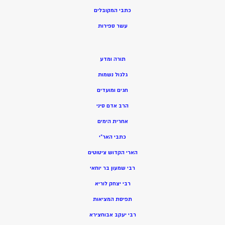
כתבי המקובלים
ע
שר ספירות
תורה ומדע
גלגול נשמות
חגים ומועדים
הרב אדם סיני
אחרית הימים
כתבי האר”י
הארי הקדוש ציטוטים
רבי שמעון בר יוחאי
רבי יצחק לוריא
תפיסת המציאות
רבי יעקב אבוחצירא