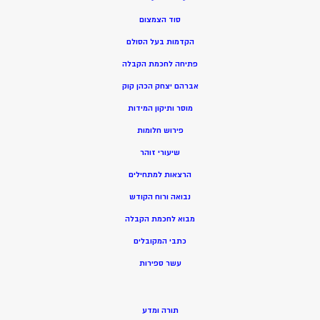
סוד הצמצום
הקדמות בעל הסולם
פתיחה לחכמת הקבלה
אברהם יצחק הכהן קוק
מוסר ותיקון המידות
פירוש חלומות
שיעורי זוהר
הרצאות למתחילים
נבואה ורוח הקודש
מ
בוא לחכמת הקבלה
כתבי המקובלים
ע
שר ספירות
תורה ומדע