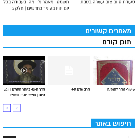
סעודת סיום צום עשרה בטבת
תשמט- מאמר מ'- מהו בעבודה בכל
יום יהיו בעיניך כחדשים | חלק ג
מאמרים קשורים
תוכן קודם
שיעורי זוהר להאזנה
הרב אדם סיני
הדף היומי בזוהר הסולם | ויגש
סיום | מוצאי יוה”כ תשפ”ד
חיפוש באתר