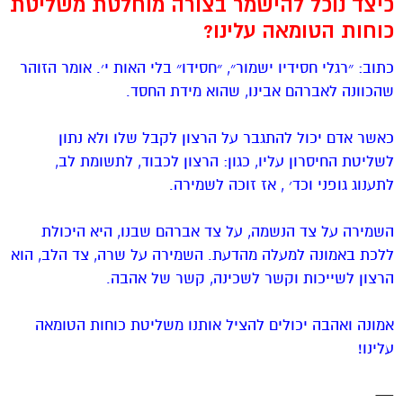
כיצד נוכל להישמר בצורה מוחלטת משליטת
כוחות הטומאה עלינו?
כתוב: ״רגלי חסידיו ישמור״, ״חסידו״ בלי האות י׳. אומר הזוהר
שהכוונה לאברהם אבינו, שהוא מידת החסד.
כאשר אדם יכול להתגבר על הרצון לקבל שלו ולא נתון
לשליטת החיסרון עליו, כגון: הרצון לכבוד, לתשומת לב,
לתענוג גופני וכד׳ , אז זוכה לשמירה.
השמירה על צד הנשמה, על צד אברהם שבנו, היא היכולת
ללכת באמונה למעלה מהדעת. השמירה על שרה, צד הלב, הוא
הרצון לשייכות וקשר לשכינה, קשר של אהבה.
אמונה ואהבה יכולים להציל אותנו משליטת כוחות הטומאה
עלינו!
—