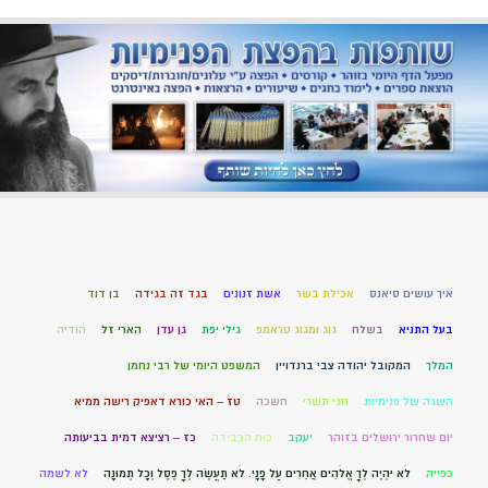
איך עושים סיאנס
אכילת בשר
אשת זנונים
בגד זה בגידה
בן דוד
בעל התניא
בשלח
גוג ומגוג טראמפ
גילי יפת
גן עדן
הארי זל
הודיה
המלך
המקובל יהודה צבי ברנדויין
המשפט היומי של רבי נחמן
השגה של פנימיות
חגי תשרי
חשכה
טז – האי כורא דאפיק רישה ממיא
יום שחרור ירושלים בזוהר
יעקב
כוח הכבידה
כז – רציצא דמית בביעותה
כפייה
לֹא יִהְיֶה לְךָ אֱלֹהִים אֲחֵרִים עַל פָּנָי. לֹא תַעֲשֶׂה לְךָ פֶסֶל וְכָל תְּמוּנָה
לא לשמה