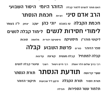
הזוהר היומי
היסוד השבועי
האם מותר לנשים ללמוד קבלה
הרב אדם סיני
חכמת הנסתר
זוגיות
חכמת הקבלה
יוני כהן
יעקב
ל"ג בעומר
טו בשבט
יצחק
לימודי חסידות לנשים
לימוד קבלה לנשים
מיסטיקה
ליקוטי מוהר"ן
סוכות
מיסטיקה יהודית
מלחמה
קבלה
פרשת השבוע
ספר הזוהר
פורים
קבלה למתחיל
קורונה
קבלה מעשית
קליפות
שיעורי קבלה לנשים
רבי ברוך שלום הלוי אשלג
רבי חיים ויטאל
רשבי
תודעת הנסתר
תורת הנסתר
שערי קדושה
תורת הקבלה
תיקוני הזוהר
תורת הסוד
תיקון ליל שבועות
תלמוד עשר הספירות
תפילה