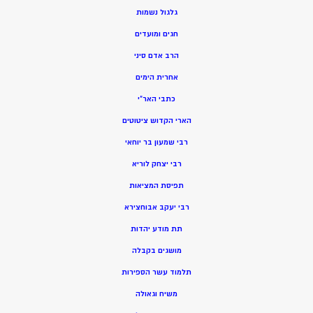
גלגול נשמות
חגים ומועדים
הרב אדם סיני
אחרית הימים
כתבי האר”י
הארי הקדוש ציטוטים
רבי שמעון בר יוחאי
רבי יצחק לוריא
תפיסת המציאות
רבי יעקב אבוחצירא
תת מודע יהדות
מושגים בקבלה
תלמוד עשר הספירות
משיח וגאולה