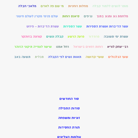
מותר לנשים ללמוד קבלה
מחלות רוחניות
מי שם פה לאדם
מלאכי חבלה
מלחמת גוג ומגוג בתנך
נגיפים
סיאנס רוחות
עולם פנימי מקרין לעולם חיצוני
עשר הדיברות ועשרת הספירות
עשר הספירות
עשרת הדיברות – פירוט
עשרת ימי תשובה
פרוזדור
פרעה הרשע
קבלה ונשים
קורונה בזוהקר
רבי יצחק לוריא
רוחות רפאים בישראל
רחל אמנו
שיעור לצפייה תיקוני הזוהר
שער הגלגולים
שערי קדושה
תאוות נשים לפי הקבלה
תכלית
תשעה באב
סוד החודשים
סודות התפילה
זוגיות ומשפחה
תורת החסידות
עולמות העליונים