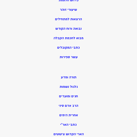
פירוש חלומות
שיעורי זוהר
הרצאות למתחילים
נבואה ורוח הקודש
מ
בוא לחכמת הקבלה
כתבי המקובלים
ע
שר ספירות
תורה ומדע
גלגול נשמות
חגים ומועדים
הרב אדם סיני
אחרית הימים
כתבי האר”י
הארי הקדוש ציטוטים