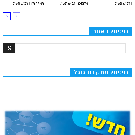
| רב”ש תש”נ
אלוקינו | רב”ש תש”נ
מאמר מ”ו | רב”ש תש”נ
חיפוש באתר
חיפוש מתקדם גוגל