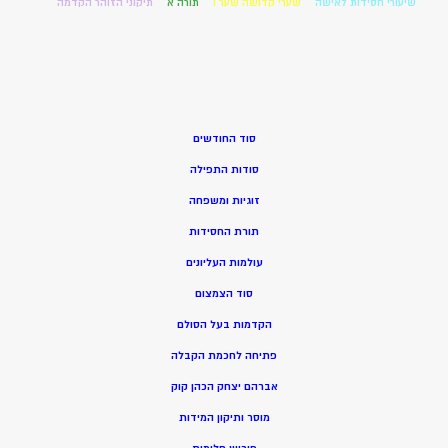
שיעורי חסידות לאישה
שערי קדושה שער ו
תורה א
תיקוני הזוהר הקדמה
סוד החודשים
סודות התפילה
זוגיות ומשפחה
תורת החסידות
עולמות העליונים
סוד הצמצום
הקדמות בעל הסולם
פתיחה לחכמת הקבלה
אברהם יצחק הכהן קוק
מוסר ותיקון המידות