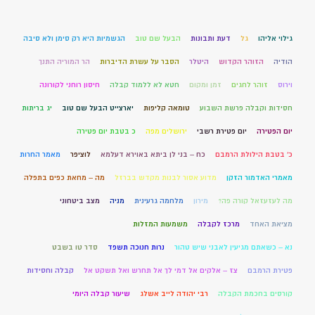
גילוי אליהו
גל
דעת ותבונות
הבעל שם טוב
הגשמיות היא רק סימן ולא סיבה
הודיה
הזוהר הקדוש
היטלר
הסבר על עשרת הדיברות
הר המוריה התנך
וירוס
זוהר לחגים
זמן ומקום
חטא לא ללמוד קבלה
חיסון רוחני לקורונה
חסידות וקבלה פרשת השבוע
טומאה קליפות
יארצייט הבעל שם טוב
יג בריתות
יום הפטירה
יום פטירת רשבי
ירושלים מפה
כ בטבת יום פטירה
כ' בטבת הילולת הרמבם
כח – בני לן ביתא באוירא דעלמא
לוציפר
מאמר החרות
מאמרי האדמור הזקן
מדוע אסור לבנות מקדש בברזל
מה – מחאת כפים בתפלה
מה לעזעזאל קורה פה?
מירון
מלחמה גרעינית
מניה
מצב ביטחוני
מציאת האחד
מרכז לקבלה
משמעות המזלות
נא – כשאתם מגיעין לאבני שיש טהור
נרות חנוכה תשפד
סדר טו בשבט
פטירת הרמבם
צז – אלקים אל דמי לך אל תחרש ואל תשקט אל
קבלה וחסידות
קורסים בחכמת הקבלה
רבי יהודה לייב אשלג
שיעור קבלה היומי