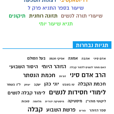
רדיוטאקטיבי
רצונות השפעה
שיעור בספר התניא פרק ל
שיעורי תורה לנשים
תזונה רוחנית
תיקונים
תניא שיעור יומי
תגיות נבחרות
בעל הסולם
אמונה
אדם סיני
אהבה
אפיקי חכמה
הזוהר היומי
היסוד השבועי
האם מותר לנשים ללמוד קבלה
הרב אדם סיני
חכמת הנסתר
זוגיות
חכמת הקבלה
יוני כהן
יעקב
ל"ג בעומר
טו בשבט
יצחק
לימודי חסידות לנשים
לימוד קבלה לנשים
מיסטיקה
ליקוטי מוהר"ן
סוכות
מיסטיקה יהודית
מלחמה
קבלה
פרשת השבוע
ספר הזוהר
פורים