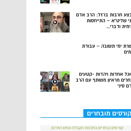
צע חרבות ברזל: הרב אדם
ני שליט”א – התייחסות
מית ודברי...
רת ימי תשובה – עבודת
מים
נל אחדות ויהדות -קטעים
חרים מראיון משותף עם הרב
ם סיני
ורסים מובחרים