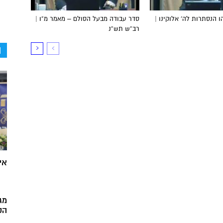
 הנסתרות לה’ אלוקינו |
סדר עבודה מבעל הסולם – מאמר מ”ו |
רב”ש תש”נ
ה
אי
מג
הק