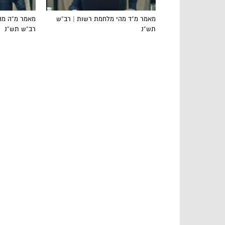
מאמר מ”ד מהי מלחמת רשות | רב”ש
מאמר מ”ה מהו
תש”נ
רב”ש תש”נ