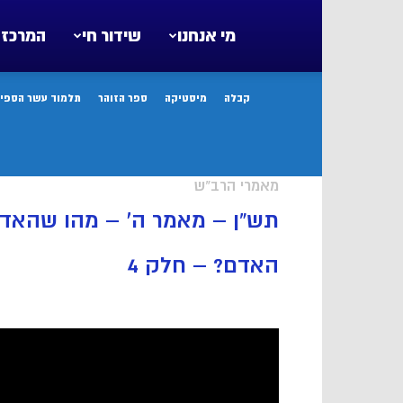
מי אנחנו
שידור חי
המרכז 
קבלה
מיסטיקה
ספר הזוהר
תלמוד עשר הספיר
מאמרי הרב"ש
תש”ן – מאמר ה’ – מהו שהאד
האדם? – חלק 4