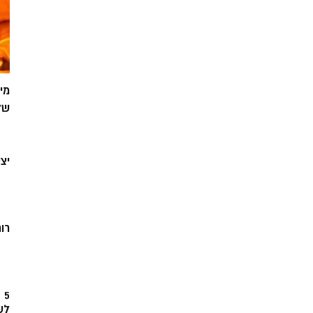
מי
של
יצ
רוח
5
לש