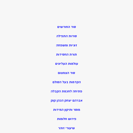
סוד החודשים
סודות התפילה
זוגיות ומשפחה
תורת החסידות
עולמות העליונים
סוד הצמצום
הקדמות בעל הסולם
פתיחה לחכמת הקבלה
אברהם יצחק הכהן קוק
מוסר ותיקון המידות
פירוש חלומות
שיעורי זוהר