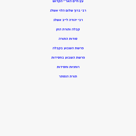
עץ חיים האר”י הקדוש
רבי ברוך שלום הלוי אשלג
רבי יהודה לייב אשלג
קבלה ותורת החן
סודות התורה
פרשת השבוע בקבלה
פרשת השבוע בחסידות
רוחניות וחסידות
תורת הנסתר