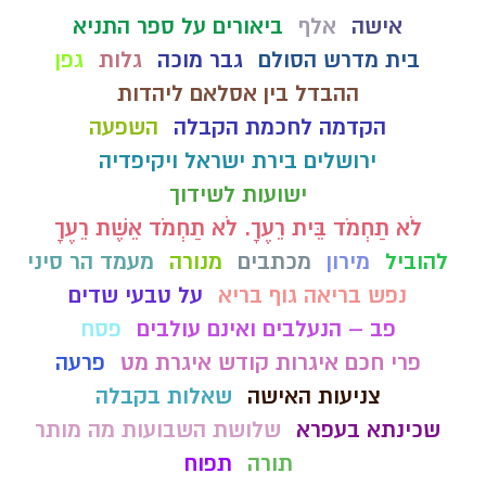
אישה
אלף
ביאורים על ספר התניא
בית מדרש הסולם
גבר מוכה
גלות
גפן
ההבדל בין אסלאם ליהדות
הקדמה לחכמת הקבלה
השפעה
ירושלים בירת ישראל ויקיפדיה
ישועות לשידוך
לֹא תַחְמֹד בֵּית רֵעֶךָ. לֹא תַחְמֹד אֵשֶׁת רֵעֶךָ
להוביל
מירון
מכתבים
מנורה
מעמד הר סיני
נפש בריאה גוף בריא
על טבעי שדים
פב – הנעלבים ואינם עולבים
פסח
פרי חכם איגרות קודש איגרת מט
פרעה
צניעות האישה
שאלות בקבלה
שכינתא בעפרא
שלושת השבועות מה מותר
תורה
תפוח