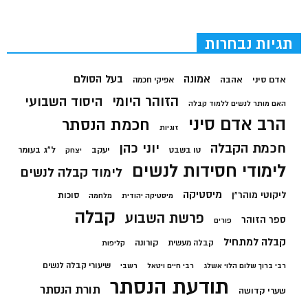
תגיות נבחרות
בעל הסולם
אמונה
אדם סיני
אהבה
אפיקי חכמה
הזוהר היומי
היסוד השבועי
האם מותר לנשים ללמוד קבלה
הרב אדם סיני
חכמת הנסתר
זוגיות
חכמת הקבלה
יוני כהן
יעקב
ל"ג בעומר
טו בשבט
יצחק
לימודי חסידות לנשים
לימוד קבלה לנשים
מיסטיקה
ליקוטי מוהר"ן
סוכות
מיסטיקה יהודית
מלחמה
קבלה
פרשת השבוע
ספר הזוהר
פורים
קבלה למתחיל
קורונה
קבלה מעשית
קליפות
שיעורי קבלה לנשים
רבי ברוך שלום הלוי אשלג
רבי חיים ויטאל
רשבי
תודעת הנסתר
תורת הנסתר
שערי קדושה