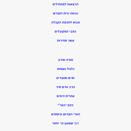
הרצאות למתחילים
נבואה ורוח הקודש
מ
בוא לחכמת הקבלה
כתבי המקובלים
ע
שר ספירות
תורה ומדע
גלגול נשמות
חגים ומועדים
הרב אדם סיני
אחרית הימים
כתבי האר”י
הארי הקדוש ציטוטים
רבי שמעון בר יוחאי