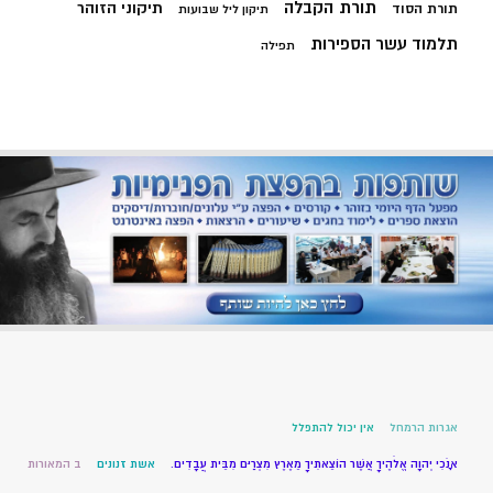
תורת הקבלה
תיקוני הזוהר
תורת הסוד
תיקון ליל שבועות
תלמוד עשר הספירות
תפילה
אגרות הרמחל
אין יכול להתפלל
אָנֹכִי יְהוָה אֱלֹהֶיךָ אֲשֶׁר הוֹצֵאתִיךָ מֵאֶרֶץ מִצְרַיִם מִבֵּית עֲבָדִים.
אשת זנונים
ב המאורות