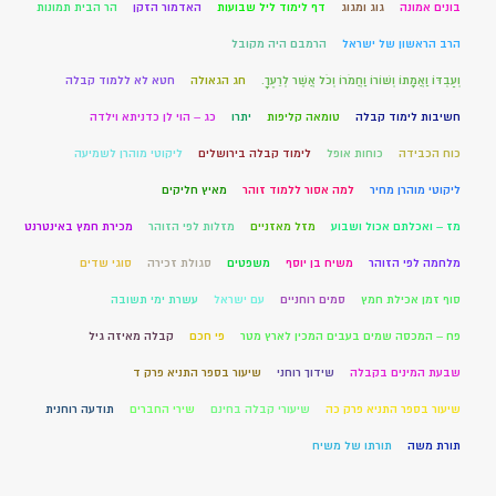
בונים אמונה
גוג ומגוג
דף לימוד ליל שבועות
האדמור הזקן
הר הבית תמונות
הרב הראשון של ישראל
הרמבם היה מקובל
וְעַבְדּוֹ וַאֲמָתוֹ וְשׁוֹרוֹ וַחֲמֹרוֹ וְכֹל אֲשֶׁר לְרֵעֶךָ.
חג הגאולה
חטא לא ללמוד קבלה
חשיבות לימוד קבלה
טומאה קליפות
יתרו
כג – הוי לן כדניתא וילדה
כוח הכבידה
כוחות אופל
לימוד קבלה בירושלים
ליקוטי מוהרן לשמיעה
ליקוטי מוהרן מחיר
למה אסור ללמוד זוהר
מאיץ חליקים
מז – ואכלתם אכול ושבוע
מזל מאזניים
מזלות לפי הזוהר
מכירת חמץ באינטרנט
מלחמה לפי הזוהר
משיח בן יוסף
משפטים
סגולת זכירה
סוגי שדים
סוף זמן אכילת חמץ
סמים רוחניים
עם ישראל
עשרת ימי תשובה
פח – המכסה שמים בעבים המכין לארץ מטר
פי חכם
קבלה מאיזה גיל
שבעת המינים בקבלה
שידוך רוחני
שיעור בספר התניא פרק ד
שיעור בספר התניא פרק כה
שיעורי קבלה בחינם
שירי החברים
תודעה רוחנית
תורת משה
תורתו של משיח