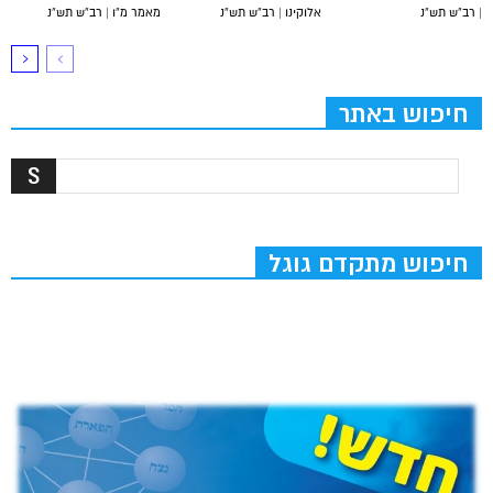
| רב”ש תש”נ
אלוקינו | רב”ש תש”נ
מאמר מ”ו | רב”ש תש”נ
חיפוש באתר
חיפוש מתקדם גוגל