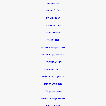
תורה ומדע
גלגול נשמות
חגים ומועדים
הרב אדם סיני
אחרית הימים
כתבי האר”י
הארי הקדוש ציטוטים
רבי שמעון בר יוחאי
רבי יצחק לוריא
תפיסת המציאות
רבי יעקב אבוחצירא
תת מודע יהדות
מושגים בקבלה
תלמוד עשר הספירות
משיח וגאולה