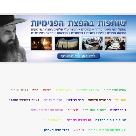
אהיה אשר אהיה
אין מזל לישראל
אמא יהודיה
ביקוש
ברית
גלגול נשמות
הארי זל
הר הבית חדשות
הרב ברנדווין
הרהורי עבירה
זוגיות בתודעת הנסתר
זוהר לנשים
זוהר תשעה באב
חיצוניות
חכמת הקבלה המעשית
חשיבות לימוד הקבלה
טו בשבט בקבלה
טומאה רוחנית
יז – ויהי הם מריקים שקיהם
כי תשא
כתבי הדור האחרון