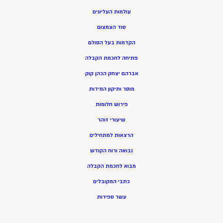
עולמות העליונים
סוד הצמצום
הקדמות בעל הסולם
פתיחה לחכמת הקבלה
אברהם יצחק הכהן קוק
מוסר ותיקון המידות
פירוש חלומות
שיעורי זוהר
הרצאות למתחילים
נבואה ורוח הקודש
מ
בוא לחכמת הקבלה
כתבי המקובלים
ע
שר ספירות