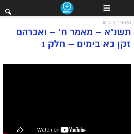
מאמרי הרב"ש
תשנ”א – מאמר ח’ – ואברהם
זקן בא בימים – חלק 1