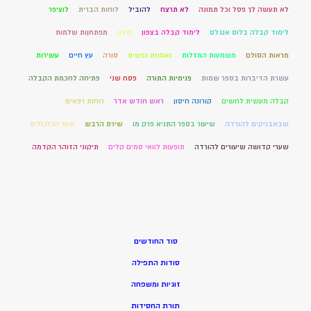
לא תעשה לך פסל וכל תמונה
לא תרצח
להוביל
לוחות הברית
לוציפר
לימוד קבלה בלוס אנגלס
לימוד קבלה בצפון
מירון
מפתחןות שלמות
מראות הסולם
משמעות המזלות
נאמנות נפשית
סורה
עץ חיים
עשירות
עשרת הדיברות בספר שמות
פנימיות התורה
פסח שני
פתיחה לחכמת הקבלה
קבלה מעשית לחשים
קורונה חיסון
ראש חודש אדר
רוחות רפאים
שבאבניקים להורדה
שיעור בספר התניא פרק מו
שירת הרבש
שער הגלגולים
שערי קדושה שיעורים להורדה
תופעות לוואי סמים קלים
תיקוני הזוהר הקדמה
סוד החודשים
סודות התפילה
זוגיות ומשפחה
תורת החסידות