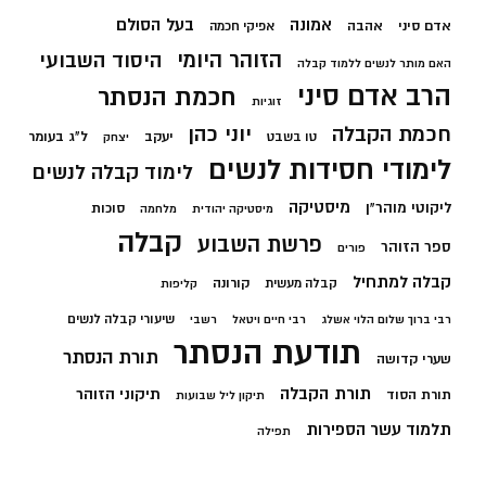
בעל הסולם
אמונה
אדם סיני
אהבה
אפיקי חכמה
הזוהר היומי
היסוד השבועי
האם מותר לנשים ללמוד קבלה
הרב אדם סיני
חכמת הנסתר
זוגיות
חכמת הקבלה
יוני כהן
יעקב
ל"ג בעומר
טו בשבט
יצחק
לימודי חסידות לנשים
לימוד קבלה לנשים
מיסטיקה
ליקוטי מוהר"ן
סוכות
מיסטיקה יהודית
מלחמה
קבלה
פרשת השבוע
ספר הזוהר
פורים
קבלה למתחיל
קורונה
קבלה מעשית
קליפות
שיעורי קבלה לנשים
רבי ברוך שלום הלוי אשלג
רבי חיים ויטאל
רשבי
תודעת הנסתר
תורת הנסתר
שערי קדושה
תורת הקבלה
תיקוני הזוהר
תורת הסוד
תיקון ליל שבועות
תלמוד עשר הספירות
תפילה