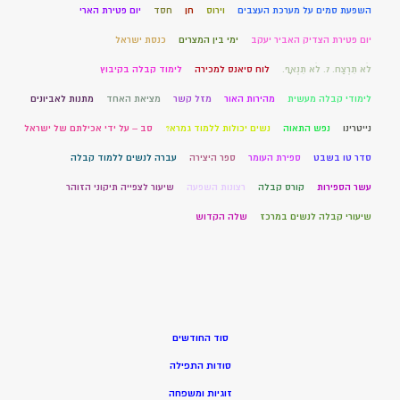
השפעת סמים על מערכת העצבים
וירוס
חן
חסד
יום פטירת הארי
יום פטירת הצדיק האביר יעקב
ימי בין המצרים
כנסת ישראל
לֹא תִרְצַח. 7. לֹא תִנְאָף.
לוח סיאנס למכירה
לימוד קבלה בקיבוץ
לימודי קבלה מעשית
מהירות האור
מזל קשר
מציאת האחד
מתנות לאביונים
נייטרינו
נפש התאוה
נשים יכולות ללמוד גמרא?
סב – על ידי אכילתם של ישראל
סדר טו בשבט
ספירת העומר
ספר היצירה
עברה לנשים ללמוד קבלה
עשר הספירות
קורס קבלה
רצונות השפעה
שיעור לצפייה תיקוני הזוהר
שיעורי קבלה לנשים במרכז
שלה הקדוש
סוד החודשים
סודות התפילה
זוגיות ומשפחה