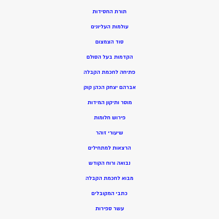
תורת החסידות
עולמות העליונים
סוד הצמצום
הקדמות בעל הסולם
פתיחה לחכמת הקבלה
אברהם יצחק הכהן קוק
מוסר ותיקון המידות
פירוש חלומות
שיעורי זוהר
הרצאות למתחילים
נבואה ורוח הקודש
מ
בוא לחכמת הקבלה
כתבי המקובלים
ע
שר ספירות