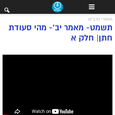
מאמרי הרב"ש
תשמט- מאמר יב’- מהי סעודת
חתן| חלק א