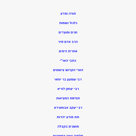
תורה ומדע
גלגול נשמות
חגים ומועדים
הרב אדם סיני
אחרית הימים
כתבי האר”י
הארי הקדוש ציטוטים
רבי שמעון בר יוחאי
רבי יצחק לוריא
תפיסת המציאות
רבי יעקב אבוחצירא
תת מודע יהדות
מושגים בקבלה
תלמוד עשר הספירות