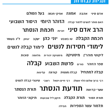
תגיות נבחרות
בעל הסולם
אמונה
אדם סיני
אהבה
אפיקי חכמה
הזוהר היומי
היסוד השבועי
האם מותר לנשים ללמוד קבלה
הרב אדם סיני
חכמת הנסתר
זוגיות
חכמת הקבלה
יוני כהן
יעקב
ל"ג בעומר
טו בשבט
יצחק
לימודי חסידות לנשים
לימוד קבלה לנשים
מיסטיקה
ליקוטי מוהר"ן
סוכות
מיסטיקה יהודית
מלחמה
קבלה
פרשת השבוע
ספר הזוהר
פורים
קבלה למתחיל
קורונה
קבלה מעשית
קליפות
שיעורי קבלה לנשים
רבי ברוך שלום הלוי אשלג
רבי חיים ויטאל
רשבי
תודעת הנסתר
תורת הנסתר
שערי קדושה
תורת הקבלה
תיקוני הזוהר
תורת הסוד
תיקון ליל שבועות
תלמוד עשר הספירות
תפילה