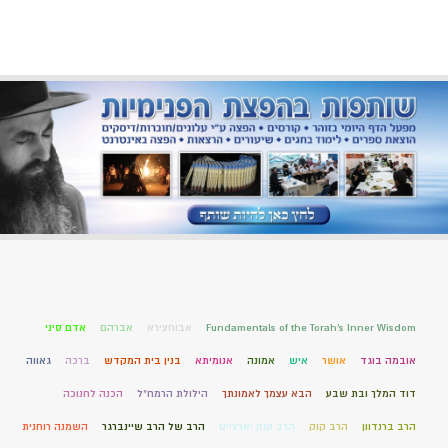
Fundamentals of the Torah’s Inner Wisdom
אבוחצירא
אברהם
אדם סיני
אובמה בוגד
אושר
איש
אמונה
אנומיתא
בנין בית המקדש
ברכה
גאווה
דוד המלך ובת שבע
הבא עצמך לאמונתך
הילולת הרמח"ל
הכנה לחנוכה
הרב ברנדוון
הרב קוק
הרב קוק יארצייט
הרב של הרב שיינברגר
השמנה רוחנית