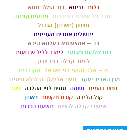
גלות
גריסא
דוד המלך חטא
הסבר על עשרת הדיברות
וירוסים קורונה
חשוון (חשבון) הגדול
ירושלים אתרים מעניינים
כד – אמצעותא דעלמא היכא
כוח אלקטרומגנטי
לימוד לליל שבועות
לימוד קבלה בניו יורק
מ – אלה מסעי בני ישראל
מקובלים
מרן האביר יעקב
נועם אלימלך הילולא ופטירה
נפש בהמית
נשמה
סמים לפי ההלכה
פסל
קול הלידה
קורס תקשור
ראובן
שיעורי קבלה לנשים
תשעח כפרות