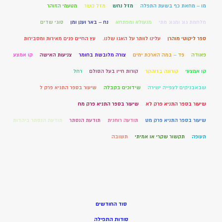
מו – מחאת כף בשעת התפלה
מזל נחש
מזל קשר
מטעמי הזוהר
מלחמת גוג ומגוג מתי
מנעולא ומפתחא
נח – באר וענן ומן
סוגי שדים
ספר ליקוטי מוהרן
עלינו לוותר על האגו שלנו.
עץ החיים פנים מאירות ומסבירות
פאודה
פד – במה הארכת ימים
צורה מלובשת בחומר
צניעות האישה
קו אמצע
קו אמצעי
קורונה בזוהקר
קורות חייו בעל הסולם
רחל
שבאבניקים לצפייה ישירה
שידוכים בקבלה
שיעור בספר התניא פרק ל
שיעור בספר התניא פרק לא
שיעור בספר התניא פרק מח
שיעור בספר התניא פרק מט
תודעה רוחנית
תודעת הנסתר
תודעת הנסתר ביהדות
תעופה
תקשור שקרי או אמיתי
תשובה
סוד החודשים
סודות התפילה