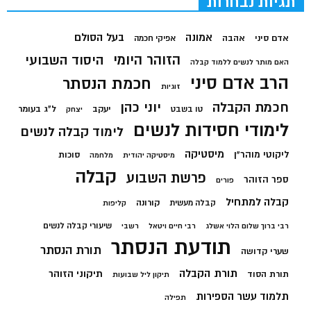
תגיות נבחרות
בעל הסולם
אמונה
אדם סיני
אהבה
אפיקי חכמה
הזוהר היומי
היסוד השבועי
האם מותר לנשים ללמוד קבלה
הרב אדם סיני
חכמת הנסתר
זוגיות
חכמת הקבלה
יוני כהן
יעקב
ל"ג בעומר
טו בשבט
יצחק
לימודי חסידות לנשים
לימוד קבלה לנשים
מיסטיקה
ליקוטי מוהר"ן
סוכות
מיסטיקה יהודית
מלחמה
קבלה
פרשת השבוע
ספר הזוהר
פורים
קבלה למתחיל
קורונה
קבלה מעשית
קליפות
שיעורי קבלה לנשים
רבי ברוך שלום הלוי אשלג
רבי חיים ויטאל
רשבי
תודעת הנסתר
תורת הנסתר
שערי קדושה
תורת הקבלה
תיקוני הזוהר
תורת הסוד
תיקון ליל שבועות
תלמוד עשר הספירות
תפילה