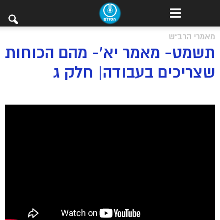
מאמרי הרב"ש
תשמט- מאמר יא’- מהם הכוחות
שצריכים בעבודה| חלק ג