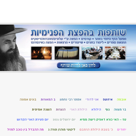
אובמה
איזוטפ
אני לדודי
אסתר רבי נחמון
ב המאורות
בונים אמונה
בר מצווה
גוף
הילולא
הילולת הארי
הנצרות
השגה אמיתית
טז – האי כורא דאפיק רישה ממיא
יום ירושלים 2021
יום פטירת הארי הקדוש
יחודים
כ' בטבת הילולת הרמבם
ליקוטי מוהרן תורה ג
מה ההבדל בין כוכב למזל