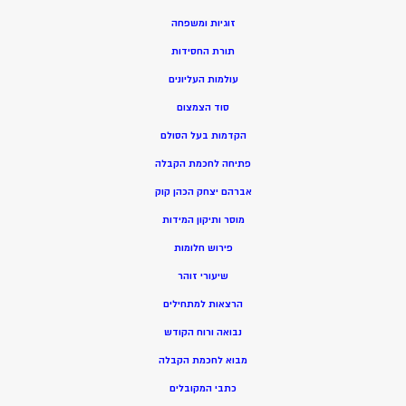
זוגיות ומשפחה
תורת החסידות
עולמות העליונים
סוד הצמצום
הקדמות בעל הסולם
פתיחה לחכמת הקבלה
אברהם יצחק הכהן קוק
מוסר ותיקון המידות
פירוש חלומות
שיעורי זוהר
הרצאות למתחילים
נבואה ורוח הקודש
מ
בוא לחכמת הקבלה
כתבי המקובלים