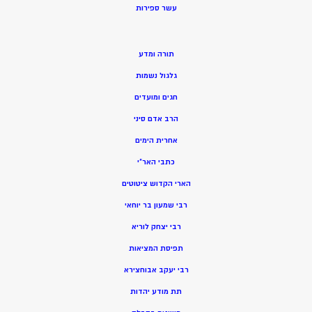
ע
שר ספירות
תורה ומדע
גלגול נשמות
חגים ומועדים
הרב אדם סיני
אחרית הימים
כתבי האר”י
הארי הקדוש ציטוטים
רבי שמעון בר יוחאי
רבי יצחק לוריא
תפיסת המציאות
רבי יעקב אבוחצירא
תת מודע יהדות