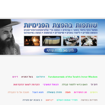
Fundamentals of the Torah’s Inner Wisdom
איסלאם
בעל התניא
דינים
דרך ה'
האם כדאי ללמוד קבלה
הכותל המערבי
הקדמה לשער ההקדמות
וירוסים
חג החסידות
חופה
חזרה בשאלה
חטא העגל
חנוכה על פי הקבלה
חסידות בפרשה
חסידי אומות העולם
יין ויאנג
כ בטבת יום פטירה