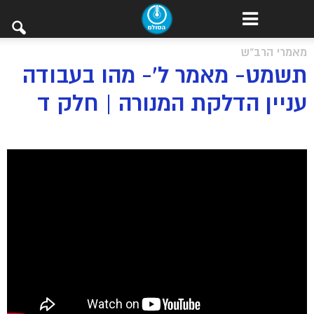
מאמרי הרב"ש
תשמט- מאמר ל’- מהו בעבודה
עניין הדלקת המנורה | חלק ד