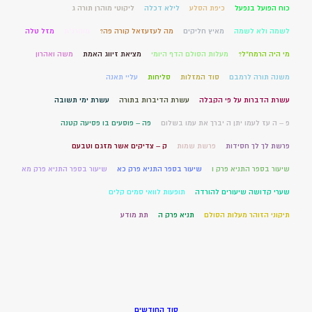
כוח הפועל בנפעל
כיפת הסלע
לילא דכלה
ליקוטי מוהרן תורה ג
לשמה ולא לשמה
מאיץ חליקים
מה לעזעזאל קורה פה?
מוהרנ”ת
מזל טלה
מי היה הרמח"ל?
מעלות הסולם הדף היומי
מציאת זיווג האמת
משה ואהרון
משנה תורה לרמבם
סוד המזלות
סליחות
עליי תאנה
עשרת הדברות על פי הקבלה
עשרת הדיברות בתורה
עשרת ימי תשובה
פ – ה עז לעמו יתן ה יברך את עמו בשלום
פה – פוסעים בו פסיעה קטנה
פרשת לך לך חסידות
פרשת שמות
ק – צדיקים אשר מזגם וטבעם
שיעור בספר התניא פרק ו
שיעור בספר התניא פרק כא
שיעור בספר התניא פרק מא
שערי קדושה שיעורים להורדה
תופעות לוואי סמים קלים
תיקוני הזוהר מעלות הסולם
תניא פרק ה
תת מודע
סוד החודשים