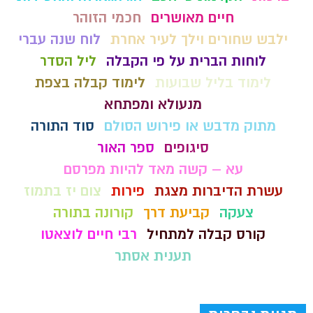
חיים מאושרים
חכמי הזוהר
ילבש שחורים וילך לעיר אחרת
לוח שנה עברי
לוחות הברית על פי הקבלה
ליל הסדר
לימוד בליל שבועות
לימוד קבלה בצפת
מנעולא ומפתחא
מתוק מדבש או פירוש הסולם
סוד התורה
סיגופים
ספר האור
עא – קשה מאד להיות מפרסם
עשרת הדיברות מצגת
פירות
צום יז בתמוז
צעקה
קביעת דרך
קורונה בתורה
קורס קבלה למתחיל
רבי חיים לוצאטו
תענית אסתר