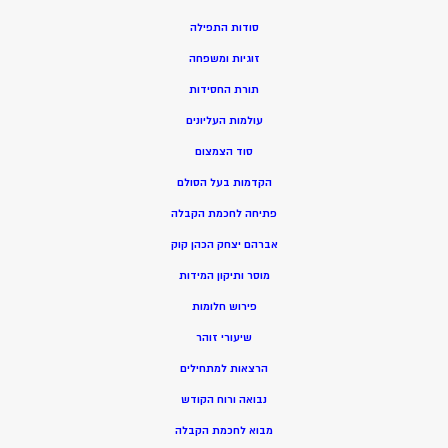
סודות התפילה
זוגיות ומשפחה
תורת החסידות
עולמות העליונים
סוד הצמצום
הקדמות בעל הסולם
פתיחה לחכמת הקבלה
אברהם יצחק הכהן קוק
מוסר ותיקון המידות
פירוש חלומות
שיעורי זוהר
הרצאות למתחילים
נבואה ורוח הקודש
מ
בוא לחכמת הקבלה