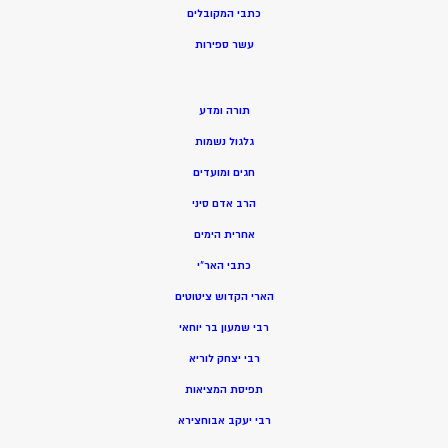
כתבי המקובלים
ע
שר ספירות
תורה ומדע
גלגול נשמות
חגים ומועדים
הרב אדם סיני
אחרית הימים
כתבי האר”י
הארי הקדוש ציטוטים
רבי שמעון בר יוחאי
רבי יצחק לוריא
תפיסת המציאות
רבי יעקב אבוחצירא