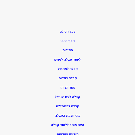
בעל הסולם
הדף היומי
חסידות
ל
ימוד קבלה לנשים
ק
בלה למתחיל
ק
בלה ויהדות
ספר הזוהר
קבלה לעם ישראל
קבלה למתחילים
מהי חכמת הקבלה
האם מותר ללמוד קבלה
תודעה ומודעות