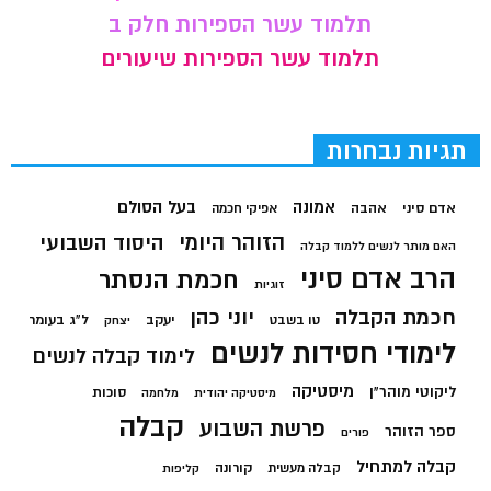
תלמוד עשר הספירות חלק ב
תלמוד עשר הספירות שיעורים
תגיות נבחרות
בעל הסולם
אמונה
אדם סיני
אהבה
אפיקי חכמה
הזוהר היומי
היסוד השבועי
האם מותר לנשים ללמוד קבלה
הרב אדם סיני
חכמת הנסתר
זוגיות
חכמת הקבלה
יוני כהן
יעקב
ל"ג בעומר
טו בשבט
יצחק
לימודי חסידות לנשים
לימוד קבלה לנשים
מיסטיקה
ליקוטי מוהר"ן
סוכות
מיסטיקה יהודית
מלחמה
קבלה
פרשת השבוע
ספר הזוהר
פורים
קבלה למתחיל
קורונה
קבלה מעשית
קליפות