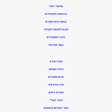
שיעורי זוהר
הרצאות למתחילים
נבואה ורוח הקודש
מ
בוא לחכמת הקבלה
כתבי המקובלים
ע
שר ספירות
תורה ומדע
גלגול נשמות
חגים ומועדים
הרב אדם סיני
אחרית הימים
כתבי האר”י
הארי הקדוש ציטוטים