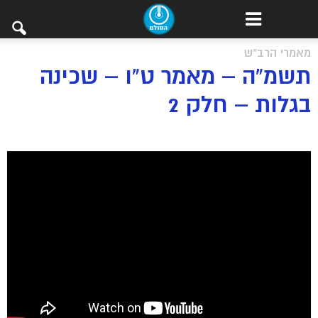
מאמרי הרב"ש
תשמ”ה – מאמר ט”ו – שכינה
בגלות – חלק 2