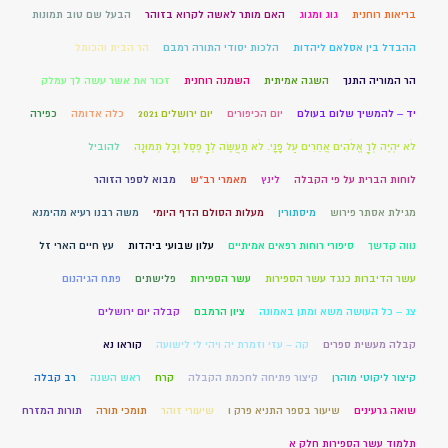
בריאות רוחנית
גוג ומגוג
האם מותר לאשה לקרוא בזוהר
הבעל שם טוב תמונות
ההבדל בין אסלאם ליהדות
הלכות יסודי התורה רמבם
הר הבית והכותל
הר המוריה התנך
השגה אמיתית
השמנה רוחנית
זכור את אשר עשה לך עמלק
יד – להמשיך שלום בעולם
יום הכיפורים
יום ירושלים 2021
כלה אדומה
כפירה
לֹא יִהְיֶה לְךָ אֱלֹהִים אֲחֵרִים עַל פָּנָי. לֹא תַעֲשֶׂה לְךָ פֶסֶל וְכָל תְּמוּנָה
להוביל
לוחות הברית על פי הקבלה
לינץ
מאמרי רב"ש
מבוא לספר הזוהר
מגילת אסתר פירוש
מיסתורין
מעלות הסולם הדף היומי
משה רבנו רעיא מהימנא
נווה קדשך
סיפורי רוחות רפאים אמיתיים
עלון שבועי ביהדות
עץ חיים הארי זל
עשר הדיברות כנגד עשר הספירות
עשר הספירות
פלישתים
פתח הגיהנום
צג – כל העושה משא ומתן באמונה
ציון הרמבם
קבלה יום ירושלים
קבלה מעשית ספרים
קה – עזי וזמרת יה ויהי לי לישועה
קוראו נא
קיצור ליקוטי מוהרן
קיצור פתיחה לחכמת הקבלה
קרח
ראש השנה
רב קבלה
שואה גרעינים
שיעור בספר התניא פרק ו
שיעורי זוהר
תומכי תורה
תורות המזרח
תלמוד עשר הספירות חלק א