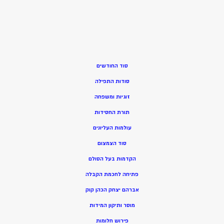
סוד החודשים
סודות התפילה
זוגיות ומשפחה
תורת החסידות
עולמות העליונים
סוד הצמצום
הקדמות בעל הסולם
פתיחה לחכמת הקבלה
אברהם יצחק הכהן קוק
מוסר ותיקון המידות
פירוש חלומות