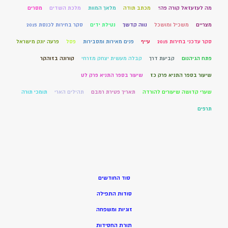
מה לעזעזאל קורה פה?
מכתב תודה
מלאך המוות
מלכת השדים
מסרים
מצריים
משכיל ומושכל
נווה קדשך
נטילת ידים
סקר בחירות לכנסת 2015
סקר עדכני בחירות 2015
עייף
פנים מאירות ומסבירות
פסל
פרעה יונק מישראל
פתח הגיהנום
קביעת דרך
קבלה מעשית יצחק מזרחי
קורונה בזוהקר
שיעור בספר התניא פרק כז
שיעור בספר התניא פרק לט
שערי קדושה שיעורים להורדה
תאריך פטירת רמבם
תהילים הארי
תומכי תורה
תרפים
סוד החודשים
סודות התפילה
זוגיות ומשפחה
תורת החסידות