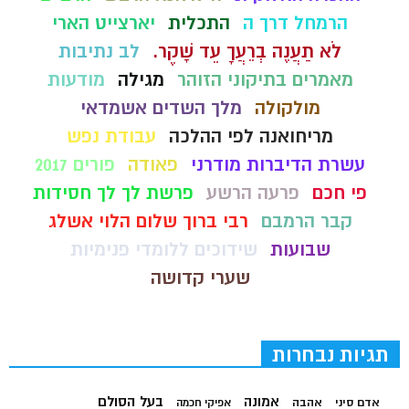
הרמחל דרך ה
התכלית
יארצייט הארי
לֹא תַעֲנֶה בְרֵעֲךָ עֵד שָׁקֶר.
לב נתיבות
מאמרים בתיקוני הזוהר
מגילה
מודעות
מולקולה
מלך השדים אשמדאי
מריחואנה לפי ההלכה
עבודת נפש
עשרת הדיברות מודרני
פאודה
פורים 2017
פי חכם
פרעה הרשע
פרשת לך לך חסידות
קבר הרמבם
רבי ברוך שלום הלוי אשלג
שבועות
שידוכים ללומדי פנימיות
שערי קדושה
תגיות נבחרות
בעל הסולם
אמונה
אדם סיני
אהבה
אפיקי חכמה