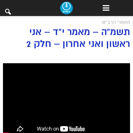
מאמרי הרב"ש
תשמ”ה – מאמר י”ד – אני
ראשון ואני אחרון – חלק 2