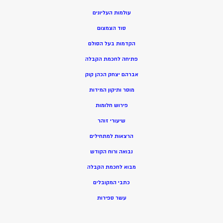
עולמות העליונים
סוד הצמצום
הקדמות בעל הסולם
פתיחה לחכמת הקבלה
אברהם יצחק הכהן קוק
מוסר ותיקון המידות
פירוש חלומות
שיעורי זוהר
הרצאות למתחילים
נבואה ורוח הקודש
מ
בוא לחכמת הקבלה
כתבי המקובלים
ע
שר ספירות