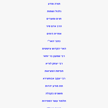
תורה ומדע
גלגול נשמות
חגים ומועדים
הרב אדם סיני
אחרית הימים
כתבי האר”י
הארי הקדוש ציטוטים
רבי שמעון בר יוחאי
רבי יצחק לוריא
תפיסת המציאות
רבי יעקב אבוחצירא
תת מודע יהדות
מושגים בקבלה
תלמוד עשר הספירות