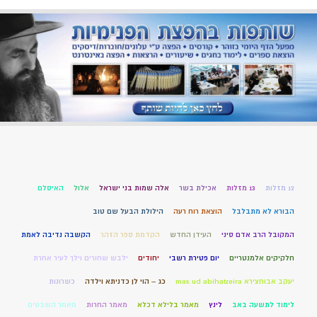
12 מזלות
13 מזלות
אכילת בשר
אלה שמות בני ישראל
אלול
האיסלם
הבורא לא מתבלבל
הוצאת רוח רעה
הילולת הבעל שם טוב
המקובל הרב אדם סיני
העידן החדש
הקדמת ספר הזהר
הקשבה נדיבה לאמת
חלקיקים אלמנטריים
יום פטירת רשבי
יחודים
ילבש שחורים וילך לעיר אחרת
יעקב אבוחצירא mas ud abihatzeira
כג – הוי לן כדניתא וילדה
כשרונות
לימוד לתשעה באב
לינץ
מאמר בלילא דכלא
מאמר החרות
מאמר השבטים