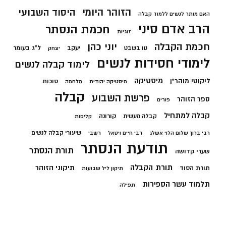
הזוהר היומי
היסוד השבועי
האם מותר לנשים ללמוד קבלה
הרב אדם סיני
חכמת הנסתר
זוגיות
חכמת הקבלה
יוני כהן
יעקב
ל"ג בעומר
טו בשבט
יצחק
לימודי חסידות לנשים
לימוד קבלה לנשים
מיסטיקה
ליקוטי מוהר"ן
סוכות
מיסטיקה יהודית
מלחמה
קבלה
פרשת השבוע
ספר הזוהר
פורים
קבלה למתחיל
קורונה
קבלה מעשית
קליפות
שיעורי קבלה לנשים
רבי ברוך שלום הלוי אשלג
רבי חיים ויטאל
רשבי
תודעת הנסתר
תורת הנסתר
שערי קדושה
תורת הקבלה
תיקוני הזוהר
תורת הסוד
תיקון ליל שבועות
תלמוד עשר הספירות
תפילה