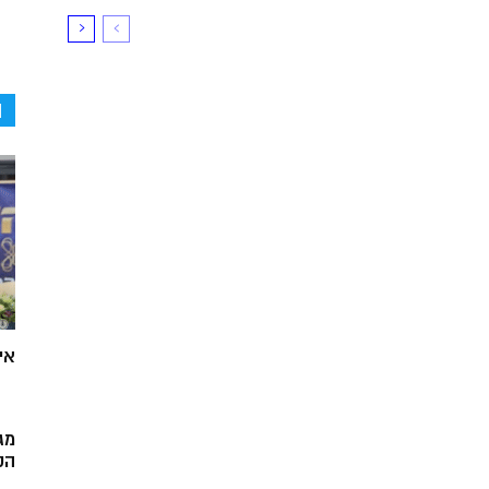
ה
אי
מג
הק