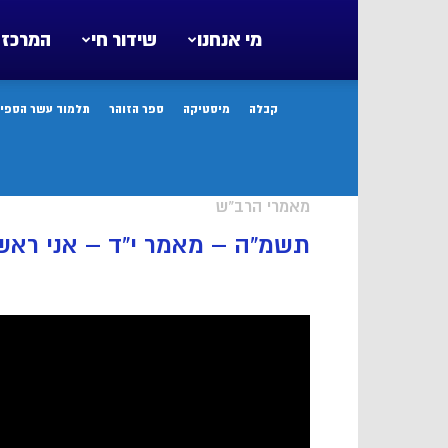
מי אנחנו
שידור חי
המרכז 
קבלה
מיסטיקה
ספר הזוהר
תלמוד עשר הספיר
מאמרי הרב"ש
תשמ”ה – מאמר י”ד – אני ראשון