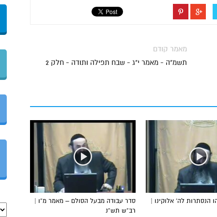
מאמר קודם
תשמ"ה - מאמר י"ג - שבח תפילה ותודה - חלק 2
 הנסתרות לה’ אלוקינו |
סדר עבודה מבעל הסולם – מאמר מ”ו |
רב”ש תש”נ