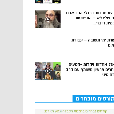
צע חרבות ברזל: הרב אדם
ני שליט”א – התייחסות
מית ודברי...
רת ימי תשובה – עבודת
מים
נל אחדות ויהדות -קטעים
חרים מראיון משותף עם הרב
ם סיני
ורסים מובחרים