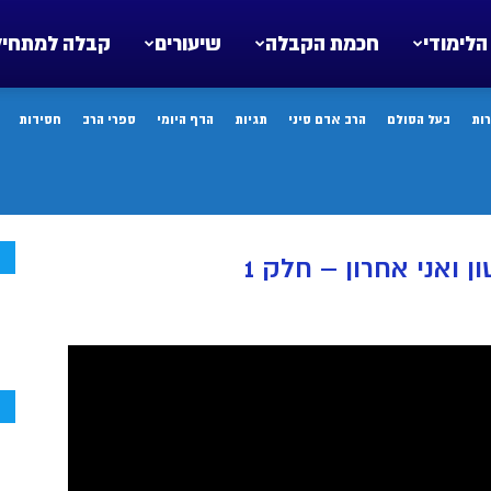
הלימודי
חכמת הקבלה
שיעורים
קבלה למתחיל
ות
בעל הסולם
הרב אדם סיני
תגיות
הדף היומי
ספרי הרב
חסידות
ח
 ואני אחרון – חלק 1
ח