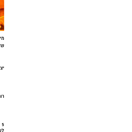
מי
של
יצ
רוח
5
לש