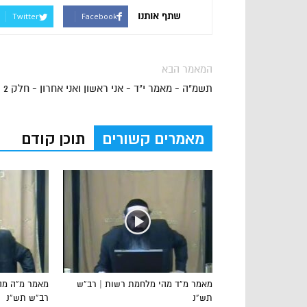
שתף אותנו
Twitter
Facebook
המאמר הבא
תשמ"ה - מאמר י"ד - אני ראשון ואני אחרון - חלק 2
מאמרים קשורים
תוכן קודם
מאמר מ”ד מהי מלחמת רשות | רב”ש
מאמר מ”ה מהו
תש”נ
רב”ש תש”נ