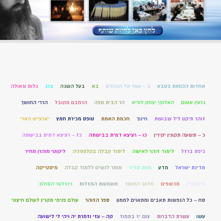
אחדות הכוחות בטבע
ב – אמר אל הכהנים
בא
בעל השגה
ברג
גלות וגאולה
גרעין אטום
האלוקי יצחק לוריא
הר הבית מפה
הרמבם מקובל
הררי החושך
זוהר תיקון ליל שבועות
חינוך
חכמת האמת
טופס מכירת חמץ
יארצייט הארי
כ – תשעה תקונין יקירין
כו – רציצא דמית בביעותה
כז – רציצא דמית בביעותה
כיפת ברזל
לימוד זוהר לאישה
לימוד קבלה בקלפורניה
ליקוטי מוהרן מחיר
מדינת ישראל
מדע
מוות קליני
מותר לנשים ללמוד קבלה
מיסטייקה
מיסתורין
מכשפים
מלאך החושך
משמעות המזלות
ניוזלטר הסולם
סח – כל הנפשות תאבים ומתאוים לממון
ספר הזוהר
עולם פנימי מקרין לעולם חיצוני
עשו
עשרת הדברות
צום יז בתמוז
קה – עזי וזמרת יה ויהי לי לישועה