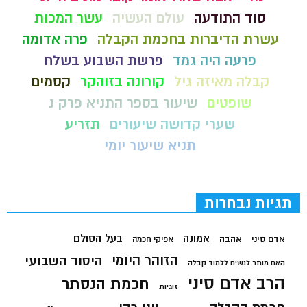
סוד התודעה
עולם העשיה
עשר המכות
עשרת הדיברות בחכמת הקבלה
פרה אדומה
פרעה היה גמד
פרשת השבוע בשלח
קבלה מאיזה גיל
קורונה בזוהקר
קסמים
שופטים
שיעור בספר התניא פרק נ
שערי קדושה שיעורים
תזריע
תניא שיעור יומי
תגיות נבחרות
בעל הסולם
אמונה
אדם סיני
אהבה
אפיקי חכמה
הזוהר היומי
היסוד השבועי
האם מותר לנשים ללמוד קבלה
הרב אדם סיני
חכמת הנסתר
זוגיות