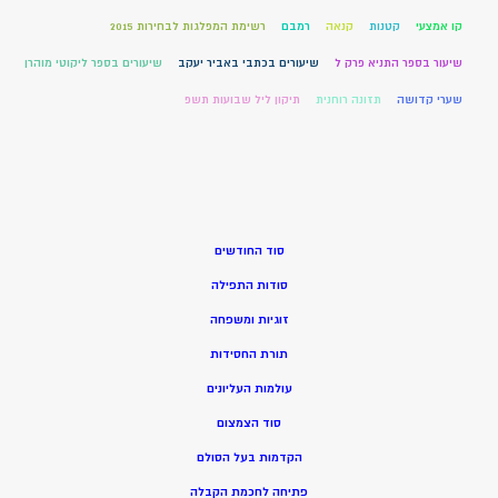
קו אמצעי
קטנות
קנאה
רמבם
רשימת המפלגות לבחירות 2015
שיעור בספר התניא פרק ל
שיעורים בכתבי באביר יעקב
שיעורים בספר ליקוטי מוהרן
שערי קדושה
תזונה רוחנית
תיקון ליל שבועות תשפ
סוד החודשים
סודות התפילה
זוגיות ומשפחה
תורת החסידות
עולמות העליונים
סוד הצמצום
הקדמות בעל הסולם
פתיחה לחכמת הקבלה