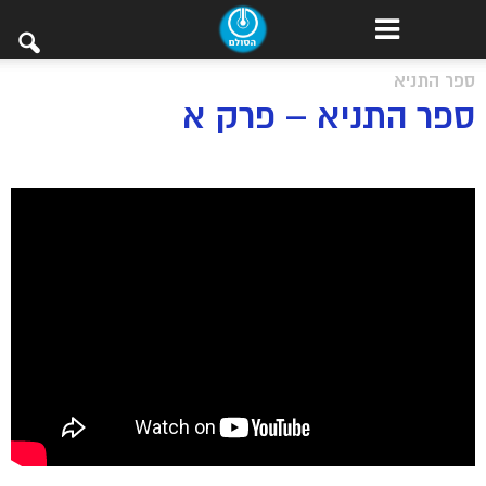
ספר התניא
ספר התניא – פרק א