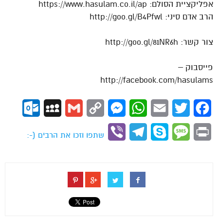
אפליקציית הסולם: https://www.hasulam.co.il/ap
הרב אדם סיני: http://goo.gl/B4Pfwl
צור קשר: http://goo.gl/81NR6h
פייסבוק –
http://facebook.com/hasulams
ok.com
MySpace
Gmail
Copy
Messenger
WhatsApp
Email
Twitter
Facebook
Link
Viber
Telegram
Skype
Message
Print
שתפו וזכו את הרבים (-: