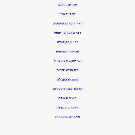
אחרית הימים
כתבי האר”י
הארי הקדוש ציטוטים
רבי שמעון בר יוחאי
רבי יצחק לוריא
תפיסת המציאות
רבי יעקב אבוחצירא
תת מודע יהדות
מושגים בקבלה
תלמוד עשר הספירות
משיח וגאולה
מאמרים בקבלה
מאמרים בחסידות