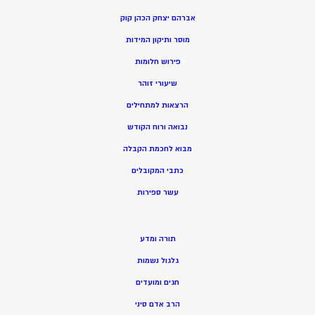
אברהם יצחק הכהן קוק
מוסר ותיקון המידות
פירוש חלומות
שיעורי זוהר
הרצאות למתחילים
נבואה ורוח הקודש
מ
בוא לחכמת הקבלה
כתבי המקובלים
ע
שר ספירות
תורה ומדע
גלגול נשמות
חגים ומועדים
הרב אדם סיני