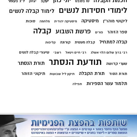
חכמת הקבלה
יוני כהן
יעקב
ל"ג בעומר
טו בשבט
יצחק
לימודי חסידות לנשים
לימוד קבלה לנשים
מיסטיקה
ליקוטי מוהר"ן
סוכות
מיסטיקה יהודית
מלחמה
קבלה
פרשת השבוע
ספר הזוהר
פורים
קבלה למתחיל
קורונה
קבלה מעשית
קליפות
שיעורי קבלה לנשים
רבי ברוך שלום הלוי אשלג
רבי חיים ויטאל
רשבי
תודעת הנסתר
תורת הנסתר
שערי קדושה
תורת הקבלה
תיקוני הזוהר
תורת הסוד
תיקון ליל שבועות
תלמוד עשר הספירות
תפילה