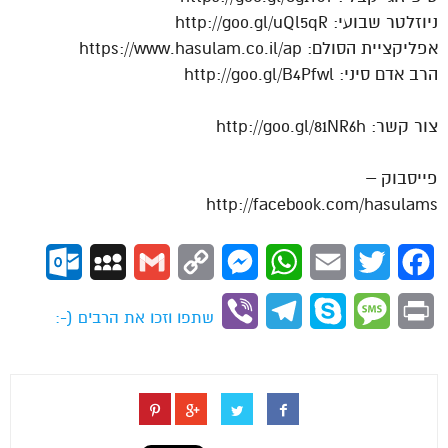
ניוזלטר שבועי: http://goo.gl/uQl5qR
אפליקציית הסולם: https://www.hasulam.co.il/ap
הרב אדם סיני: http://goo.gl/B4Pfwl
צור קשר: http://goo.gl/81NR6h
פייסבוק –
http://facebook.com/hasulams
ok.com
MySpace
Gmail
Copy
Messenger
WhatsApp
Email
Twitter
Facebook
Link
Viber
Telegram
Skype
Message
Print
שתפו וזכו את הרבים (-: