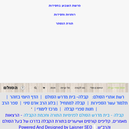
פרשת השבוע בחסידות
רוחניות וחסידות
תורת הנסתר
רשת אתרי הסולם:
קבלה- בית מדרש הסולם
|
הדף היומי בזוהר
|
תלמוד עשר הספירות
|
קבלה למתחיל
|
בלוג הרב אדם סיני
|
ספר הרב
|
חנות ספרי קבלה
|
מרכז לימודי
|
'
קבלה - בית מדרש הסולם לפנימיות התורה וחכמת הקבלה
- הרצאות
מאמרים, קליפים קורסים ושיעורים בתורת הקבלה בדרכו של בעל הסולם
והרב"ש.
.
*
SEO
Designed by Laisner
Powered And