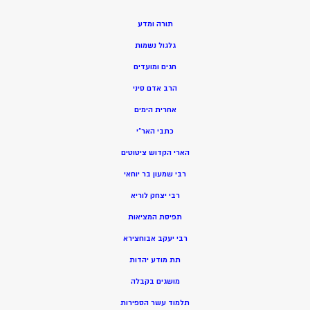
תורה ומדע
גלגול נשמות
חגים ומועדים
הרב אדם סיני
אחרית הימים
כתבי האר”י
הארי הקדוש ציטוטים
רבי שמעון בר יוחאי
רבי יצחק לוריא
תפיסת המציאות
רבי יעקב אבוחצירא
תת מודע יהדות
מושגים בקבלה
תלמוד עשר הספירות