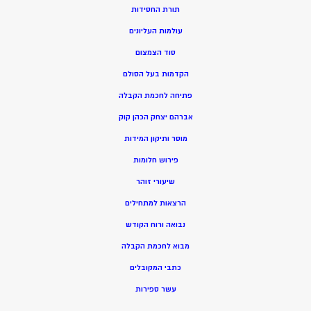
תורת החסידות
עולמות העליונים
סוד הצמצום
הקדמות בעל הסולם
פתיחה לחכמת הקבלה
אברהם יצחק הכהן קוק
מוסר ותיקון המידות
פירוש חלומות
שיעורי זוהר
הרצאות למתחילים
נבואה ורוח הקודש
מ
בוא לחכמת הקבלה
כתבי המקובלים
ע
שר ספירות