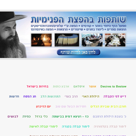
Desires to Bestow
אושר
איסלאם
ארבע כוסות
בחירות בישראל
דייט לפי הקבלה
הילולת הארי
הרב בצרי
התרגשות הלב
חג הפסח
חדשות
חורבן הבית שבירת הכלים
חסידות הבעל שם טוב
יום הזיכרון
כ' בטבת הילולת הרמבם
כז – רציצא דמית בביעותה
כלי ברזל
כפירה
לבושים
לימוד קבלה בקלפורניה
לימוד קבלה בקנדה
לימודי קבלה לאישה