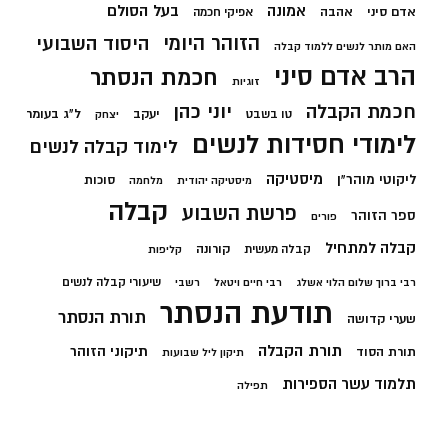
בעל הסולם
אמונה
אדם סיני
אהבה
אפיקי חכמה
הזוהר היומי
היסוד השבועי
האם מותר לנשים ללמוד קבלה
הרב אדם סיני
חכמת הנסתר
זוגיות
חכמת הקבלה
יוני כהן
יעקב
ל"ג בעומר
טו בשבט
יצחק
לימודי חסידות לנשים
לימוד קבלה לנשים
מיסטיקה
ליקוטי מוהר"ן
סוכות
מיסטיקה יהודית
מלחמה
קבלה
פרשת השבוע
ספר הזוהר
פורים
קבלה למתחיל
קורונה
קבלה מעשית
קליפות
שיעורי קבלה לנשים
רבי ברוך שלום הלוי אשלג
רבי חיים ויטאל
רשבי
תודעת הנסתר
תורת הנסתר
שערי קדושה
תורת הקבלה
תיקוני הזוהר
תורת הסוד
תיקון ליל שבועות
תלמוד עשר הספירות
תפילה