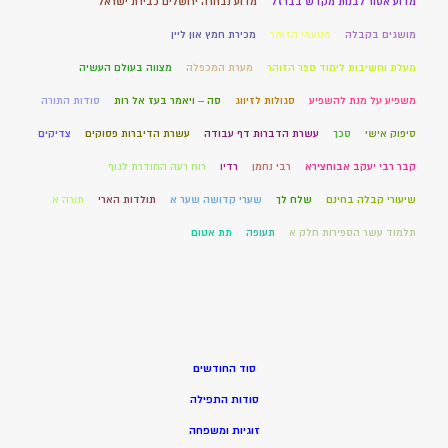
מדוע אסור לבנות מקדש בברזל
מדוע נבחרה ירושלים כבירת ישראל
מושגים בקבלה
מטעמי הזוהר
מכירת חמץ און ליין
מעלת וחשיבות לימוד ספר הזוהר
מערת המכפלה
מצווה בעולם העשיה
משפיע על מנת להשפיע
סגולות לזיווג
סה – ויאמר בעז אל רות
סודות התורה
סיפוק אישי
סכך
עשרת הדברות דף עבודה
עשרת הדיברות פסוקים
צדיקים
קבר רבי יעקב אבוחצירא
רבי נחמן
רדיו
רוח רעה החודרת לגוף
שיעורי קבלה בחינם
שלח לך
שערי קדושה שער א
תולדות הארי
תורה א
תלמוד עשר הספירות חלק א
תעופה
תת אטום
סוד החודשים
סודות התפילה
זוגיות ומשפחה