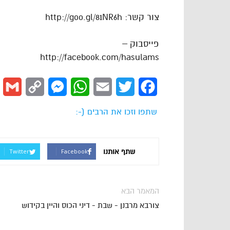
צור קשר: http://goo.gl/81NR6h
פייסבוק –
http://facebook.com/hasulams
l
Copy
Messenger
WhatsApp
Email
Twitter
Facebook
Link
שתפו וזכו את הרבים (-:
שתף אותנו
Twitter
Facebook
המאמר הבא
צורבא מרבנן - שבת - דיני הכוס והיין בקידוש