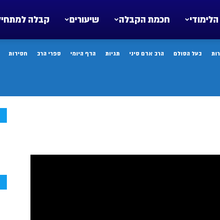
הלימודי
חכמת הקבלה
שיעורים
קבלה למתחיל
ות
בעל הסולם
הרב אדם סיני
תגיות
הדף היומי
ספרי הרב
חסידות
ח
ח