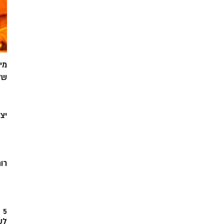
מי
של
יצ
רוח
5
לש