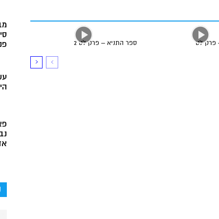
מב
סי
 פרק לט
ספר התניא – פרק לט 2
פני
עש
הי
פא
נב
אד
ק