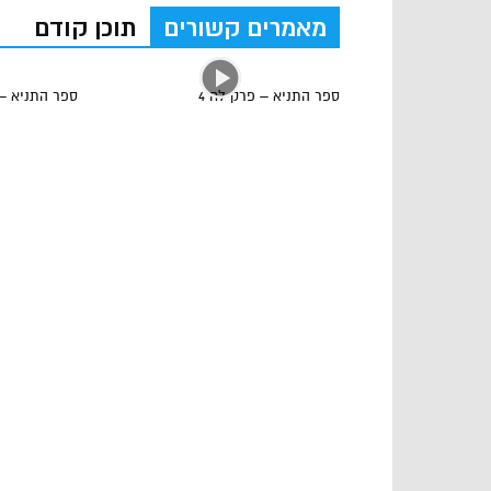
מאמרים קשורים
תוכן קודם
ספר התניא – פרק לח 4
ספר התניא –