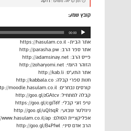
⏱️ זמן קריאה משוער:
1 דקה
קובץ שמע:
נגן
00:00
אודיו
אתר הבית- https://hasulam.co.il
אתר ספר הרב: http://parasha.pw
פייס הרב: http://adamsinay.net
הזוהר היומי: http://zoharyomi.net
אתר התע”ס: http://kab.li
חנות ספרי קבלה: http://kabbala.co
קורסים נבחרים: http://moodle.hasulam.co.il
קבלה למתחיל: http://goo.gl/zGAtcv
טיפ זוגי קבלי: https://goo.gl/cg1T8Y
ניוזלטר שבועי: http://goo.gl/uQl5qR
אפליקציית הסולם: https://www.hasulam.co.il/ap
הרב אדם סיני: http://goo.gl/B4Pfwl