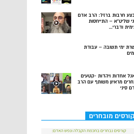
צע חרבות ברזל: הרב אדם
ני שליט”א – התייחסות
מית ודברי...
רת ימי תשובה – עבודת
מים
נל אחדות ויהדות -קטעים
חרים מראיון משותף עם הרב
ם סיני
ורסים מובחרים