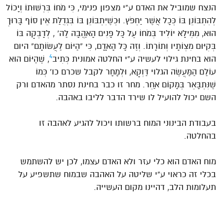
הנצח שמוביל את האדם ע”י מצפון פנימי, כִּי מֹחוֹ בִּרְשׁוּתוֹ וְיָכוֹל
לְהִתְבּוֹנֵן בּוֹ כְּכָל אֲשֶׁר יַחְפֹּץ. וּכְשֶׁיִּתְבּוֹנֵן בּוֹ בִּגְדֻלַּת אֵין סוֹף בָּרוּךְ
הוּא, מִמֵּילָא יוֹלִיד בְּמֹחוֹ עַל כָּל פָּנִים הָאַהֲבָה לַה’ , לְדָבְקָה בּוֹ
בְּקִיּוּם מִצְוֹתָיו וְתוֹרָתוֹ. וְזֶה כָּל הָאָדָם, כִּי “הַיּוֹם לַעֲשׂוֹתָם” היום
4
הוא בחינת גילוי לעשיה ע”י החלטה אמונית כְּתִיב
, שֶׁהַיּוֹם הוּא
עוֹלַם הַמַּעֲשֶׂה הגלוי דַּוְקָא, וּלְמָחָר לקבל שכרם כו’ כְּמוֹ
שֶׁנִּתְבָּאֵר בְּמָקוֹם אַחֵר. מחר זו כבר בחינת נסתר מהאדם ורק
השם יכול להועיל לו שירד הדבר לליבו באהבה.
בעבודת הבינוני המוח ברשותו ויכול להגיע לאהבה זו
בהחלטה.
מוח האדם הוא כלי עזר ולא האדם עצמו, לכן יש להשתמש
בכלי זה כראוי ע”י שליטה על האהבה שבמוח שתשפיע על
תעלומות הלב, דהיינו מקום העשייה.