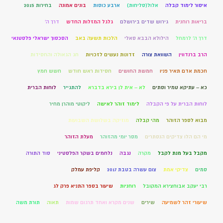
איסור לימוד קבלה
אלול(סליחות)
ארבע כוסות
בונים אמונה
בחירות 2015
בריאות רוחנית
גירוש שדים בירושלם
גלגל המזלות החדש
דרך ה'
דרך ה' לרמחל
הילולא הבבא סאלי
הלכות תשעה באב
הסכסוך ישראלי פלסטנאי
הרב ברנדווין
השוואת צורה
זדונות נעשים לזכויות
חג הגאולה והחסידות
חכמת אדם תאיר פניו
חמשת החושים
חסידות ראש חודש
חשש חמץ
כא – עתיקא טמיר וסתים
לא – אית לן בירא בדברא
להתגייר
לוחות הברית
לוחות הברית על פי הקבלה
לימוד זוהר לאישה
ליקוטי מוהרן מחיר
מבוא לספר הזוהר
מהי קבלה
מוזיקה בשלושת השבועות
מי הם הלו צדיקים הנסתרים
מסר יומי מהזוהר
מעלת הזוהר
מקבל בעל מנת לקבל
מקרה
נגבה
נלחמים בשקר הפלסטיני
סוד התורה
סמים
צדיקי אמת
צום עשרה בטבת 2017
קליפת עמלק
רבי יעקב אבוחצירא המקובל
רוחניות
שיעור בספר התניא פרק לג
שיעורי זהר לשמיעה
שירים
שנים מקרא ואחד תרגום שמות
תאוה
תורת משה