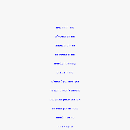
סוד החודשים
סודות התפילה
זוגיות ומשפחה
תורת החסידות
עולמות העליונים
סוד הצמצום
הקדמות בעל הסולם
פתיחה לחכמת הקבלה
אברהם יצחק הכהן קוק
מוסר ותיקון המידות
פירוש חלומות
שיעורי זוהר