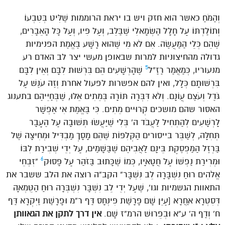
וְהַמֹּחַ כאשר הוא חזק ויש בו יראת הרוממות שַׁלִּיט בְּטִבְעוֹ
וְתוֹלַדְתּוֹ עַל חָלָל הַשְּׂמָאלִי שֶׁבַּלֵּב, וְעַל פִּיו, וְעַל כָּל הָאֵבָרִים,
שֶׁהֵם כְּלֵי הַמַּעֲשֶׂה. אִם לֹא מִי שֶׁהוּא רָשָׁע בֶּאֱמֶת הפנימיות
גדולה מהחיצוניות למרות שבאופן מעשי יצר לב האדם רע
5
מנעוריו, כְּמַאֲמַר רַזַ”ל
שֶׁהָרְשָׁעִים הֵם בִּרְשׁוּת לִבָּם וְאֵין לִבָּם
בִּרְשׁוּתָם כְּלָל, ואין להם אפשרות לפעול אחרת וְזֶה עֹנֶשׁ עַל
גֹּדֶל וְעֹצֶם עֲוֹנָם. וְלֹא דִּבְּרָה תּוֹרָה בְּמֵתִים אֵלּוּ, שֶׁבְּחַיֵּיהֶם בתענוג
האסור שהם מושכים קְרוּיִים מֵתִים. כִּי בֶּאֱמֶת אִי אֶפְשָׁר
לָרְשָׁעִים לְהַתְחִיל לַעֲבֹד ה’ בְּלִי שֶׁיַּעֲשֹוּ תְּשׁוּבָה עַל הֶעָבָר
תְּחִלָּה, לְשַׁבֵּר בייסורים הַקְּלִפּוֹת שֶׁהֵם מָסָךְ מַבְדִּיל וּמְחִיצָה שֶׁל
בַּרְזֶל הַמַּפְסֶקֶת בֵּינָם לַאֲבִיהֶם שֶׁבַּשָּׁמַיִם, עַל יְדֵי שְׁבִירַת לִבּוֹ
6
וּמְרִירַת נַפְשׁוֹ עַל חֲטָאָיו, כְּמוֹ שֶׁכָּתוּב בַּזֹּהַר עַל פָּסוּק
“זִבְחֵי
אֱלֹהִים רוּחַ נִשְׁבָּרָה לֵב נִשְׁבָּר” הקב”ה רוצה את הלב ששבר את
התאוות הגשמיות וגו’, שֶׁעַל יְדֵי לֵב נִשְׁבָּר נִשְׁבְּרָה רוּחַ הַטֻּמְאָה
דְּסִטְרָא אַחֲרָא [עַיֵּן שָׁם פָּרָשַׁת פִּינְחָס דַּף ר”מ וּפָרָשַׁת וַיִּקְרָא דַּף
ח’ וְדַף ה’ ע”א וּבְפֵרוּשׁ הרמ”ז שָׁם.
אין דרך לתקן את הגאוותן