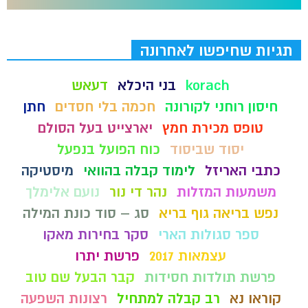
תגיות שחיפשו לאחרונה
korach
בני היכלא
דעאש
חיסון רוחני לקורונה
חכמה בלי חסדים
חתן
טופס מכירת חמץ
יארצייט בעל הסולם
יסוד שביסוד
כוח הפועל בנפעל
כתבי האריזל
לימוד קבלה בהוואי
מיסטיקה
משמעות המזלות
נהר די נור
נועם אלימלך
נפש בריאה גוף בריא
סג – סוד כונת המילה
ספר סגולות הארי
סקר בחירות מאקו
עצמאות 2017
פרשת יתרו
פרשת תולדות חסידות
קבר הבעל שם טוב
קוראו נא
רב קבלה למתחיל
רצונות השפעה