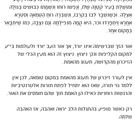
וּמוֹשֶׁלֶת בָּעִיר קְטַנָּה שֶׁלּוֹ, וְנַפְשׁוֹ רוּחוֹ וְנִשְׁמָתוֹ כְּבוּשִׁים בַּגּוֹלָה
אֶצְלָהּ. וּכְשֶׁנִּשְׁבָּר לִבּוֹ בְּקִרְבּוֹ, וְנִשְׁבְּרָה רוּחַ הַטֻּמְאָה וְסִטְרָא
אַחֲרָא וַיִּתְפָּרְדוּ וכו’, הִיא קָמָה מִנְּפִילָתָהּ וְגַם נִצָּבָה, כְּמוֹ שֶׁיִּתְבָּאֵר
בְּמָקוֹם אַחֵר.
אור הזך שברשימה אינו יורד, אך אור העב יורד ולעולמות בי”ע
למקום הקליפות ונק’ ניצוץ. ניצוץ זה הוא מעין הכלי של
הזיכרון מהקדושה, תענוג מהאמת.
אין לעורר זיכרון של תענוג מהאמת במקום טומאה, לכן אין
ללמד גוי תורה, שאז הוא יתחיל לפתח תורות אלטרנטיביות
והרגשות רוחניות כאילו הן האמת תוך שהם חומסים את האור.
רק כאשר מופיע בהתגלות הלב יראה ואהבה, אז האהבה
שלמה.