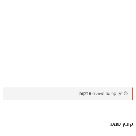
⏱️ זמן קריאה משוער:
5 דקות
קובץ שמע: