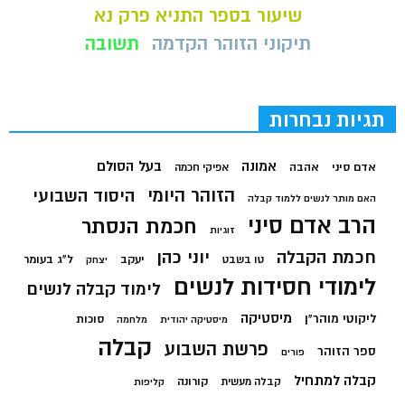
שיעור בספר התניא פרק נא
תיקוני הזוהר הקדמה
תשובה
תגיות נבחרות
בעל הסולם
אמונה
אדם סיני
אהבה
אפיקי חכמה
הזוהר היומי
היסוד השבועי
האם מותר לנשים ללמוד קבלה
הרב אדם סיני
חכמת הנסתר
זוגיות
חכמת הקבלה
יוני כהן
יעקב
ל"ג בעומר
טו בשבט
יצחק
לימודי חסידות לנשים
לימוד קבלה לנשים
מיסטיקה
ליקוטי מוהר"ן
סוכות
מיסטיקה יהודית
מלחמה
קבלה
פרשת השבוע
ספר הזוהר
פורים
קבלה למתחיל
קורונה
קבלה מעשית
קליפות