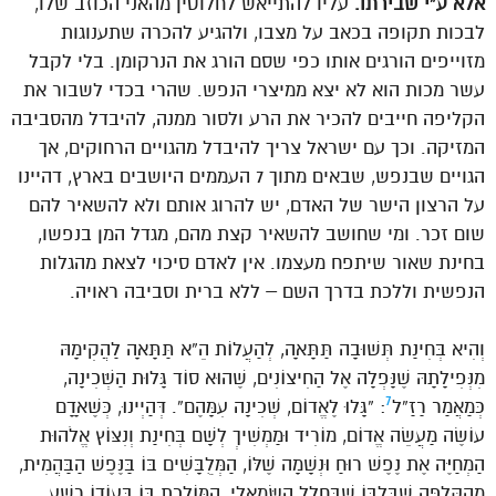
אלא ע”י שבירתו.
עליו להתייאש לחלוטין מהאני הכוזב שלו,
לבכות תקופה בכאב על מצבו, ולהגיע להכרה שתענוגות
מזוייפים הורגים אותו כפי שסם הורג את הנרקומן. בלי לקבל
עשר מכות הוא לא יצא ממיצרי הנפש. שהרי בכדי לשבור את
הקליפה חייבים להכיר את הרע ולסור ממנה, להיבדל מהסביבה
המזיקה. וכך עם ישראל צריך להיבדל מהגויים הרחוקים, אך
הגויים שבנפש, שבאים מתוך 7 העממים היושבים בארץ, דהיינו
על הרצון הישר של האדם, יש להרוג אותם ולא להשאיר להם
שום זכר. ומי שחושב להשאיר קצת מהם, מגדל המן בנפשו,
בחינת שאור שיתפח מעצמו. אין לאדם סיכוי לצאת מהגלות
הנפשית וללכת בדרך השם – ללא ברית וסביבה ראויה.
וְהִיא בְּחִינַת תְּשׁוּבָה תַּתָּאָה, לְהַעֲלוֹת הֵ”א תַּתָּאָה לַהֲקִימָהּ
מִנְּפִילָתָהּ שֶׁנָּפְלָה אֶל הַחִיצוֹנִים, שֶׁהוּא סוֹד גָּלוּת הַשְּׁכִינָה,
7
כְּמַאֲמַר רַזַ”ל
: “גָּלוּ לֶאֱדוֹם, שְׁכִינָה עִמָּהֶם”. דְּהַיְינוּ, כְּשֶׁאָדָם
עוֹשֶׂה מַעֲשֵׂה אֱדוֹם, מוֹרִיד וּמַמְשִׁיךְ לְשָׁם בְּחִינַת וְנִצּוֹץ אֱלֹהוּת
הַמְחַיֶּה אֶת נֶפֶשׁ רוּחַ וּנְשָׁמָה שֶׁלּוֹ, הַמְּלֻבָּשִׁים בּוֹ בַּנֶּפֶשׁ הַבַּהֲמִית,
מֵהַקְּלִפָּה שֶׁבְּלִבּוֹ שֶׁבֶּחָלָל הַשְּׂמָאלִי, הַמּוֹלֶכֶת בּוֹ בְּעוֹדוֹ רָשָׁע