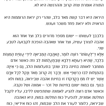
התורה אומרת שזה קרוב וההרגשה היא לא.
היראה היא דבר קשה מאד בלב, שהרי רק יראת הרוממות היא
הראויה ולא יראת פחד משכר ועונש.
בלבבך לעשותו – ישנם מספר מדורים בלב וצד אחד הוא
אהבה לצורך עשיה, וצד אחר שאהבה הופכת לקבועה לטבע
שני.
אֶלָּא דְּ”לַעֲשֹׂתוֹ” רוֹצֶה לוֹמַר, הָאַהֲבָה הַמְּבִיאָה לִידֵי עֲשִׂיַּת הַמִּצְוֹת
בִּלְבַד, שֶׁהִיא רְעוּתָא דְּלִבָּא שֶׁבְּתַעֲלֻמּוֹת לֵב וזה כאשר אדם
מתחבר לאותה בחינה בלב שנק’ בתעלומות הלב, גַּם כִּי אֵינָהּ
בְּהִתְגַּלּוּת לִבּוֹ כְּרִשְׁפֵּי אֵשׁ. וְדָבָר זֶה קָרוֹב מְאֹד וְנָקֵל לְכָל אָדָם
אֲשֶׁר יֵשׁ לוֹ מֹחַ בְּקָדְקֹדוֹ זו בחינת אהבה שביראה, במוח ולא
בגוף. גם במוח ישנם בחינות של זכר – אמונה ושל נקבה.
וכאשר אדם רוצה להגיע לאמונה שתתפשט לליבו, עליו לקבל
החלטה אמונית, להפעיל כוח החלטה במוח, היא האהבה
שביראה, כלומר לעורר את הלב שבמוח, זהו כוח אידיאי, כוח