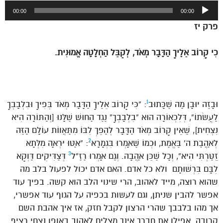
נגן
00:00
00:00
אודיו
פרק יז
כִּי קָרוֹב אֵלֶיךָ הַדָּבָר מְאֹד, לְקַבֵּל הַחְלָטָה אֱמוּנִית.
1
וּבָזֶה יוּבָן מַה שֶּׁכָּתוּב
: “כִּי קָרוֹב אֵלֶיךָ הַדָּבָר מְאֹד בְּפִיךָ וּבִלְבָבְךָ
לַעֲשֹׂתוֹ”, דְּלִכְאוֹרָה הוּא “בִלְבָבְךָ” נֶגֶד הַחוּשׁ שֶׁלָּנוּ [וְהַתּוֹרָה הִיא
נִצְחִית], שֶׁאֵין קָרוֹב מְאֹד הַדָּבָר לְהַפֵּךְ לִבּוֹ מִתַּאֲווֹת עוֹלָם הַזֶּה
2
לְאַהֲבַת ה’ בֶּאֱמֶת, וּכְמוֹ שֶׁאָמְרוּ בִּגְמָרָא
: “אַטּוּ יִרְאָה מִלְּתָא
3
זֻטַּרְתִּי הִיא”, וְכָל שֶׁכֵּן אַהֲבָה. וְגַם אָמְרוּ רַזַ”ל
דְּצַדִּיקִים דַּוְקָא
לִבָּם בִּרְשׁוּתָם ולא כל אדם. האם אדם יכול לפעול בלב מה
שהוא רוצה, מייד לאהוב, הרי שינוי הלב הוא קשה. בפיך עוד
אפשר להבין שניתן, וגם לעשות בכפיה על הגוף עוד אפשרי,
אך מהו בלבבך שהרי הרצון לקבל חזק, אז איך אהבת השם
קרובה. אפילו את חברך אינך מצליח לאהוב באופן נצחי רציף.