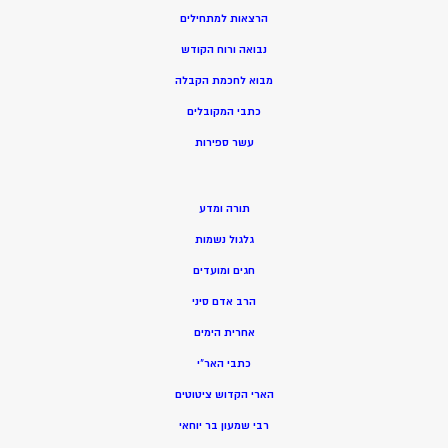
הרצאות למתחילים
נבואה ורוח הקודש
מ
בוא לחכמת הקבלה
כתבי המקובלים
ע
שר ספירות
תורה ומדע
גלגול נשמות
חגים ומועדים
הרב אדם סיני
אחרית הימים
כתבי האר”י
הארי הקדוש ציטוטים
רבי שמעון בר יוחאי