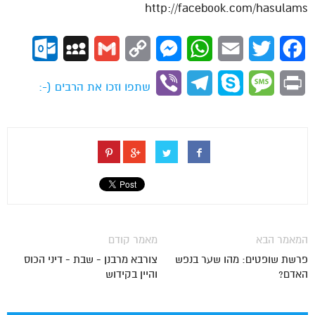
http://facebook.com/hasulams
ok.com
MySpace
Gmail
Copy
Messenger
WhatsApp
Email
Twitter
Facebook
Link
Viber
Telegram
Skype
Message
Print
שתפו וזכו את הרבים (-:
המאמר הבא
מאמר קודם
פרשת שופטים: מהו שער בנפש
צורבא מרבנן - שבת - דיני הכוס
האדם?
והיין בקידוש