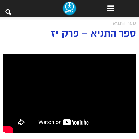
ספר התניא
ספר התניא – פרק יז