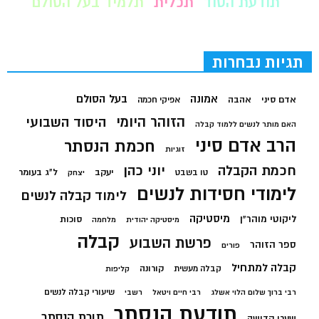
תודעת הסוד
תכלית
תלמיד בעל הסולם
תגיות נבחרות
בעל הסולם
אמונה
אדם סיני
אהבה
אפיקי חכמה
הזוהר היומי
היסוד השבועי
האם מותר לנשים ללמוד קבלה
הרב אדם סיני
חכמת הנסתר
זוגיות
חכמת הקבלה
יוני כהן
יעקב
ל"ג בעומר
טו בשבט
יצחק
לימודי חסידות לנשים
לימוד קבלה לנשים
מיסטיקה
ליקוטי מוהר"ן
סוכות
מיסטיקה יהודית
מלחמה
קבלה
פרשת השבוע
ספר הזוהר
פורים
קבלה למתחיל
קורונה
קבלה מעשית
קליפות
שיעורי קבלה לנשים
רבי ברוך שלום הלוי אשלג
רבי חיים ויטאל
רשבי
תודעת הנסתר
תורת הנסתר
שערי קדושה