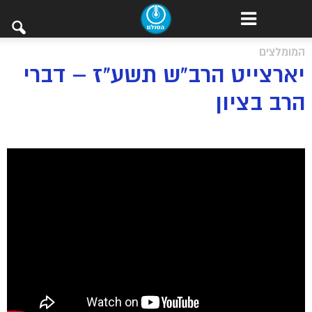
המומלצים
יארצייט הרב"ש תשע"ז – דברי
הרב בציון