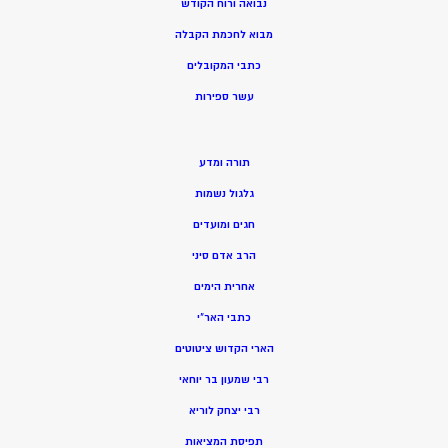
נבואה ורוח הקודש
מ
בוא לחכמת הקבלה
כתבי המקובלים
ע
שר ספירות
תורה ומדע
גלגול נשמות
חגים ומועדים
הרב אדם סיני
אחרית הימים
כתבי האר”י
הארי הקדוש ציטוטים
רבי שמעון בר יוחאי
רבי יצחק לוריא
תפיסת המציאות