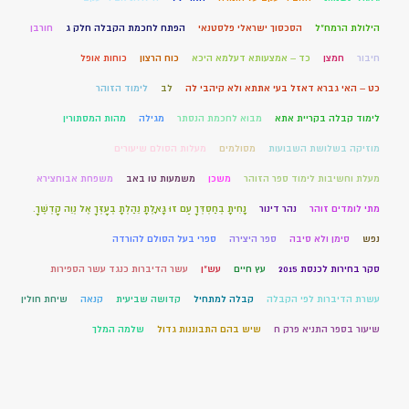
הילולת הרמח"ל
הסכסוך ישראלי פלסטנאי
הפתח לחכמת הקבלה חלק ג
חורבן
חיבור
חמצן
כד – אמצעותא דעלמא היכא
כוח הרצון
כוחות אופל
כט – האי גברא דאזל בעי אתתא ולא קיהבי לה
לב
לימוד הזוהר
לימוד קבלה בקריית אתא
מבוא לחכמת הנסתר
מגילה
מהות המסתורין
מוזיקה בשלושת השבועות
מסולמים
מעלות הסולם שיעורים
מעלת וחשיבות לימוד ספר הזוהר
משכן
משמעות טו באב
משפחת אבוחצירא
מתי לומדים זוהר
נהר דינור
נָחִיתָ בְחַסְדְּךָ עַם זוּ גָּאָלְתָּ נֵהַלְתָּ בְעָזְּךָ אֶל נְוֵה קָדְשֶׁךָ.
נפש
סימן ולא סיבה
ספר היצירה
ספרי בעל הסולם להורדה
סקר בחירות לכנסת 2015
עץ חיים
עש"ן
עשר הדיברות כנגד עשר הספירות
עשרת הדיברות לפי הקבלה
קבלה למתחיל
קדושה שביעית
קנאה
שיחת חולין
שיעור בספר התניא פרק ח
שיש בהם התבוננות גדול
שלמה המלך