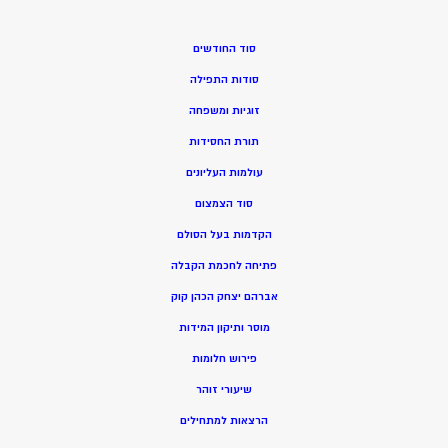
סוד החודשים
סודות התפילה
זוגיות ומשפחה
תורת החסידות
עולמות העליונים
סוד הצמצום
הקדמות בעל הסולם
פתיחה לחכמת הקבלה
אברהם יצחק הכהן קוק
מוסר ותיקון המידות
פירוש חלומות
שיעורי זוהר
הרצאות למתחילים