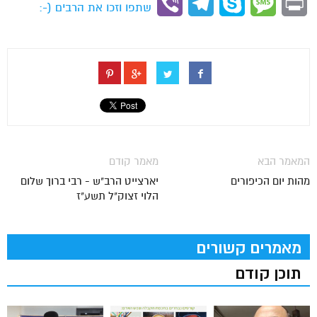
Viber
Telegram
Skype
Message
Print
שתפו וזכו את הרבים (-:
המאמר הבא
מאמר קודם
מהות יום הכיפורים
יארצייט הרב"ש - רבי ברוך שלום
הלוי זצוק"ל תשע"ז
מאמרים קשורים
תוכן קודם