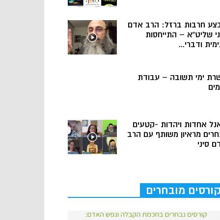
צע חרבות ברזל: הרב אדם
ני שליט”א – התייחסות
מית ודברי...
רת ימי תשובה – עבודת
מים
נל אחדות ויהדות -קטעים
חרים מראיון משותף עם הרב
ם סיני
ורסים מובחרים