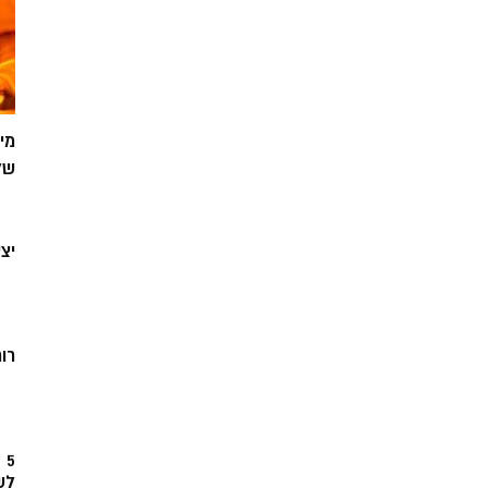
מי
של
יצ
רוח
5
לש