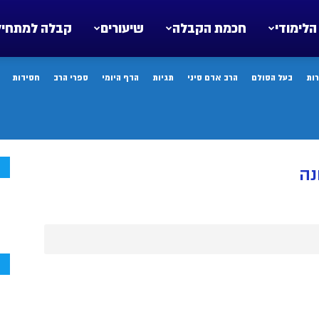
הלימודי
חכמת הקבלה
שיעורים
קבלה למתחיל
ות
בעל הסולם
הרב אדם סיני
תגיות
הדף היומי
ספרי הרב
חסידות
ח
נה
ח