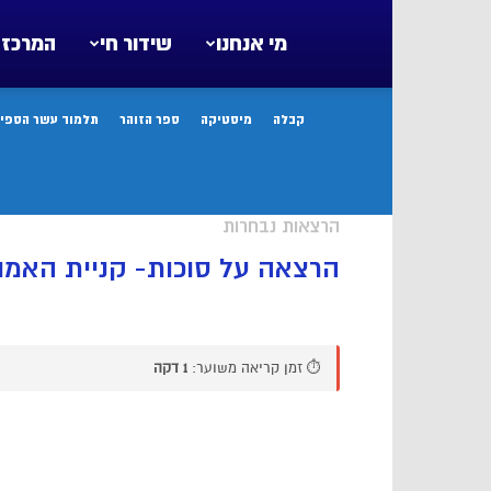
מי אנחנו
שידור חי
המרכז 
קבלה
מיסטיקה
ספר הזוהר
תלמוד עשר הספיר
הרצאות נבחרות
הרצאה על סוכות- קניית האמו
⏱️ זמן קריאה משוער:
1 דקה