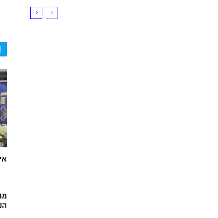
ה
אי
מג
הק