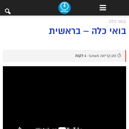
בואי כלה
בואי כלה – בראשית
⏱️ זמן קריאה משוער:
4 דקות