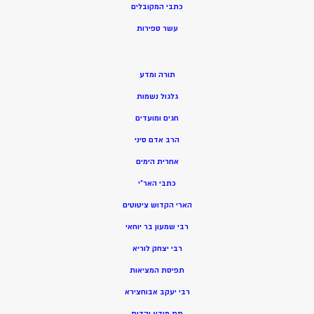
כתבי המקובלים
ע
שר ספירות
תורה ומדע
גלגול נשמות
חגים ומועדים
הרב אדם סיני
אחרית הימים
כתבי האר”י
הארי הקדוש ציטוטים
רבי שמעון בר יוחאי
רבי יצחק לוריא
תפיסת המציאות
רבי יעקב אבוחצירא
תת מודע יהדות