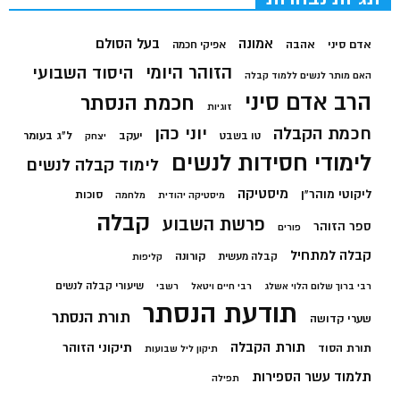
בעל הסולם
אמונה
אדם סיני
אהבה
אפיקי חכמה
הזוהר היומי
היסוד השבועי
האם מותר לנשים ללמוד קבלה
הרב אדם סיני
חכמת הנסתר
זוגיות
חכמת הקבלה
יוני כהן
יעקב
ל"ג בעומר
טו בשבט
יצחק
לימודי חסידות לנשים
לימוד קבלה לנשים
מיסטיקה
ליקוטי מוהר"ן
סוכות
מיסטיקה יהודית
מלחמה
קבלה
פרשת השבוע
ספר הזוהר
פורים
קבלה למתחיל
קורונה
קבלה מעשית
קליפות
שיעורי קבלה לנשים
רבי ברוך שלום הלוי אשלג
רבי חיים ויטאל
רשבי
תודעת הנסתר
תורת הנסתר
שערי קדושה
תורת הקבלה
תיקוני הזוהר
תורת הסוד
תיקון ליל שבועות
תלמוד עשר הספירות
תפילה