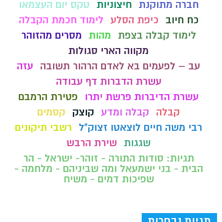
חברה מתוקנת
חיצוניות
טקס יום העצמאו
כח חיוב
כיפת הסלע
לימוד חכמת הקבלה
לימוד קבלה בצפת
מהות
מסרים מהזוהר
מקווה הארי סגולות
עב – לפעמים בא לאדם הרהור תשובה
עזה
עשרת הדברות דף עבודה
עשרת הדיברות פרשת יתרו
פטירת הרמבם
קבלה
קבלה ומדע
קוצק
קסמים
רבי משה חיים לוצאטו זצוק"ל
רשבי תיקונים
שגגות
שירת הרבש
תגיות: סודות התורה - זוהר- ישראל - הר
הבית - בני ישמעאל ומה שביניהם - מלחמה -
שפיכות דמים - משיח
תגיות נבחרות