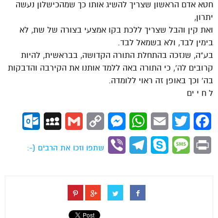
חטא אדם הראשון שצריך להשיג אותו כך שמהכישלון נעשה
יתרון,
ואת קין והבל שצריך ללכת בקו אמצעי בצורה של שת, לא
בימין לבד, ולא בשמאל לבד.
בע”ה, שנזכה בהתחלת התורה הקדושה, בבראשית, להיות
קרובים לה’, כי התורה באה ללמד אותנו את הקירבה והדבקות
בה’ וכך באופן זה ראוי ללומדה.
ל ח י ים
ok.com
MySpace
Gmail
Copy
Messenger
WhatsApp
Email
Twitter
Facebook
Link
Viber
Telegram
Skype
Message
Print
שתפו וזכו את הרבים (-: