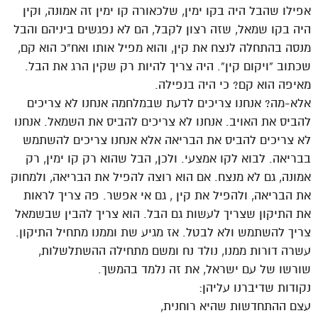
אפילו שהבל היה בקו ימין, שלכאורה קו ימין זה אמונה, וקין
היה בקו שמאל, שזה רצון לקבל, הם לא נפגשים ביניהם והבל
מנסה בהתחלה לנצח את קין, והוא מפיל אותו ואח”כ הוא קם,
שכתוב “ויקום קין”. היה צריך להיות רק שקין הרג את הבל.
מאיפה הוא קם? כי היה בנפילה.
אלא-מה? אנחנו צריכים לדעת שבמלחמה אנחנו לא צריכים
להביס את האויב. אנחנו לא צריכים להביס את השמאל. אנחנו
לא צריכים להביס את הבריאה אלא אנחנו צריכים להשתמש
בבריאה. לבוא לקו אמצעי. ולכן, הבל שהוא רק קו ימין, רק
אמונה, גם לא מנצח. אם הוא רוצה להפיל את הבריאה, ולמחוק
את הבריאה, ולהפיל את קין , גם אי אפשר. פה צריך לראות
את התיקון שצריך לעשות גם הבל. הוא צריך להבין שבשמאל
צריך להשתמש ולא לבטל. אז מגיע שת וממנו מתחיל התיקון.
עשרה דורות ממנו, נולד נח ומשם מתחילה ההשתלשלות,
שורשו של עם ישראל, את זה נלמד בהמשך.
נקודות שדיברנו עליהן:
עצם ההתחדשות שהיא רוחנית,