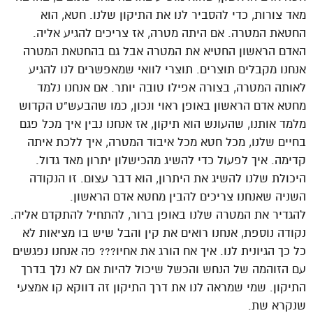
מאד צורות, כדי להסביר לנו את התיקון שלנו. חטא, הוא
החטאת המטרה. אם היתה מטרה, אז צריכים להגיע אליה.
האדם הראשון החטיא את המטרה אבל גם בהחטאת המטרה
אנחנו מקבלים תוצרים. תוצרי לוואי שמאפשרים לנו להגיע
לאותה המטרה, בצורה אפילו טובה יותר. אם אנחנו נלמד
מחטא אדם הראשון באופן ראוי ונכון, כמו שהבעש”ט הקדוש
מלמד אותנו, שהעונש הוא תיקון, אז אנחנו נבין איך מכל פגם
בחיים שלנו, מכל חטא מכל איבוד המטרה, איך ללכת איתה
קדימה. איך לפעול כדי להשיג מהכישלון יתרון מאד גדול.
היכולת שלנו להשיג את היתרון, הוא דבר עצום. זו הנקודה
השניה שאנחנו צריכים להבין מחטא אדם הראשון.
להגדיר את המטרה שלנו באופן ברור, להתחיל להתקדם אליה.
נקודה נוספת, אנחנו רואים את קין והבל שיש בו מציאות לא
כל כך הגיונית לנו. איך אח הורג את אחיו??? פה אנחנו נפגשים
עם הזוהמה של הנחש והכשל שיכול להיות אם לא נלך בדרך
התיקון. שמי שמראה לנו את דרך התיקון זה דווקא קו אמצעי
שנקרא שת.