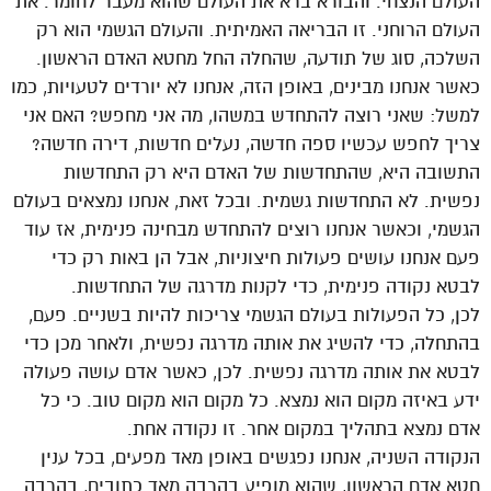
העולם הנצחי. והבורא ברא את העולם שהוא מעבר לחומר. את
העולם הרוחני. זו הבריאה האמיתית. והעולם הגשמי הוא רק
השלכה, סוג של תודעה, שהחלה החל מחטא האדם הראשון.
כאשר אנחנו מבינים, באופן הזה, אנחנו לא יורדים לטעויות, כמו
למשל: שאני רוצה להתחדש במשהו, מה אני מחפש? האם אני
צריך לחפש עכשיו ספה חדשה, נעלים חדשות, דירה חדשה?
התשובה היא, שהתחדשות של האדם היא רק התחדשות
נפשית. לא התחדשות גשמית. ובכל זאת, אנחנו נמצאים בעולם
הגשמי, וכאשר אנחנו רוצים להתחדש מבחינה פנימית, אז עוד
פעם אנחנו עושים פעולות חיצוניות, אבל הן באות רק כדי
לבטא נקודה פנימית, כדי לקנות מדרגה של התחדשות.
לכן, כל הפעולות בעולם הגשמי צריכות להיות בשניים. פעם,
בהתחלה, כדי להשיג את אותה מדרגה נפשית, ולאחר מכן כדי
לבטא את אותה מדרגה נפשית. לכן, כאשר אדם עושה פעולה
ידע באיזה מקום הוא נמצא. כל מקום הוא מקום טוב. כי כל
אדם נמצא בתהליך במקום אחר. זו נקודה אחת.
הנקודה השניה, אנחנו נפגשים באופן מאד מפעים, בכל ענין
חטא אדם הראשון, שהוא מופיע בהרבה מאד כתובים, בהרבה