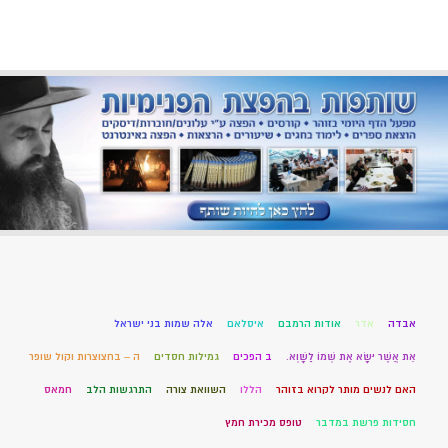
אבדה
אדר
אודות הרמבם
איסלאם
אלה שמות בני ישראל
אֵת אֲשֶׁר יִשָּׂא אֶת שְׁמוֹ לַשָּׁוְא.
ב הפכים
גמילות חסדים
ה – בחצוצרות וקול שופר
האם לנשים מותר לקרוא בזוהר
הללו
השוואת צורה
התרגשות הלב
חמאס
חסידות פרשת במדבר
טופס מכירת חמץ