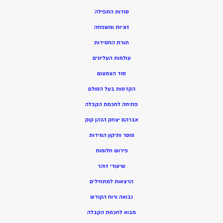
סודות התפילה
זוגיות ומשפחה
תורת החסידות
עולמות העליונים
סוד הצמצום
הקדמות בעל הסולם
פתיחה לחכמת הקבלה
אברהם יצחק הכהן קוק
מוסר ותיקון המידות
פירוש חלומות
שיעורי זוהר
הרצאות למתחילים
נבואה ורוח הקודש
מ
בוא לחכמת הקבלה