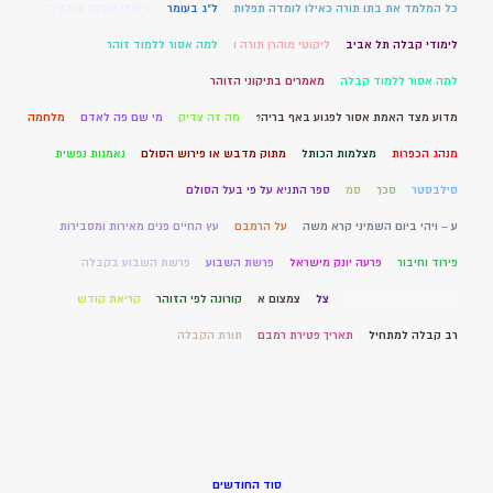
כל המלמד את בתו תורה כאילו לומדה תפלות
ל"ג בעומר
לימודי קבלה בנהריה
לימודי קבלה תל אביב
ליקוטי מוהרן תורה ו
למה אסור ללמוד זוהר
למה אסור ללמוד קבלה
מאמרים בתיקוני הזוהר
מדוע מצד האמת אסור לפגוע באף בריה?
מה זה צדיק
מי שם פה לאדם
מלחמה
מנהג הכפרות
מצלמות הכותל
מתוק מדבש או פירוש הסולם
נאמנות נפשית
סילבסטר
סכך
סמ
ספר התניא על פי בעל הסולם
ע – ויהי ביום השמיני קרא משה
על הרמבם
עץ החיים פנים מאירות ומסבירות
פירוד וחיבור
פרעה יונק מישראל
פרשת השבוע
פרשת השבוע בקבלה
פתיחה לחכמת הקבלה
צל
צמצום א
קורונה לפי הזוהר
קריאת קודש
רב קבלה למתחיל
תאריך פטירת רמבם
תורת הקבלה
סוד החודשים