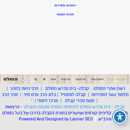
רוחניות וחסידות
תורת הנסתר
רשת אתרי הסולם:
קבלה- בית מדרש הסולם
|
הדף היומי בזוהר
|
תלמוד עשר הספירות
|
קבלה למתחיל
|
בלוג הרב אדם סיני
|
ספר הרב
|
חנות ספרי קבלה
|
מרכז לימודי
|
'
קבלה - בית מדרש הסולם לפנימיות התורה וחכמת הקבלה
- הרצאות
מאמרים, קליפים קורסים ושיעורים בתורת הקבלה בדרכו של בעל הסולם
והרב"ש.
.
*
SEO
Designed by Laisner
Powered And