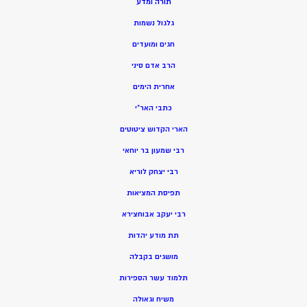
תורה ומדע
גלגול נשמות
חגים ומועדים
הרב אדם סיני
אחרית הימים
כתבי האר”י
הארי הקדוש ציטוטים
רבי שמעון בר יוחאי
רבי יצחק לוריא
תפיסת המציאות
רבי יעקב אבוחצירא
תת מודע יהדות
מושגים בקבלה
תלמוד עשר הספירות
משיח וגאולה