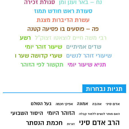
נח – באר וענן ומן
סגולת זכירה
סעודת ראש חודש תמוז
עשרת הדיברות מצגת
פה – פוסעים בו פסיעה קטנה
רבי משה חיים לוצאטו זצוק"ל
רשע
שדים אמיתיים
שיעור זוהר יומי
שיעורי זוהר לנשים
שערי קדושה שער ו
תניא שיעור יומי
תקשור לפי הזוהר
תגיות נבחרות
בעל הסולם
אמונה
אדם סיני
אהבה
אפיקי חכמה
הזוהר היומי
היסוד השבועי
האם מותר לנשים ללמוד קבלה
הרב אדם סיני
חכמת הנסתר
זוגיות