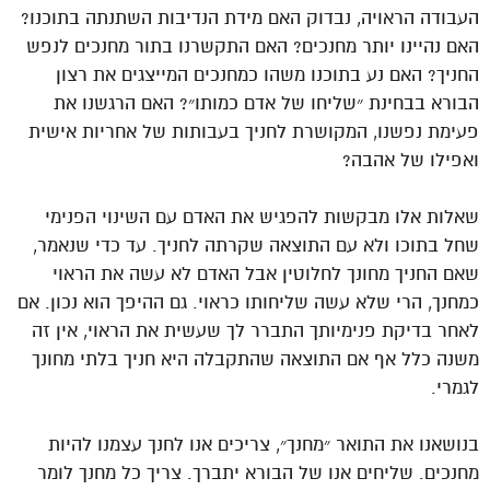
העבודה הראויה, נבדוק האם מידת הנדיבות השתנתה בתוכנו?
האם נהיינו יותר מחנכים? האם התקשרנו בתור מחנכים לנפש
החניך? האם נע בתוכנו משהו כמחנכים המייצגים את רצון
הבורא בבחינת ״שליחו של אדם כמותו״? האם הרגשנו את
פעימת נפשנו, המקושרת לחניך בעבותות של אחריות אישית
ואפילו של אהבה?
שאלות אלו מבקשות להפגיש את האדם עם השינוי הפנימי
שחל בתוכו ולא עם התוצאה שקרתה לחניך. עד כדי שנאמר,
שאם החניך מחונך לחלוטין אבל האדם לא עשה את הראוי
כמחנך, הרי שלא עשה שליחותו כראוי. גם ההיפך הוא נכון. אם
לאחר בדיקת פנימיותך התברר לך שעשית את הראוי, אין זה
משנה כלל אף אם התוצאה שהתקבלה היא חניך בלתי מחונך
לגמרי.
בנושאנו את התואר ״מחנך״, צריכים אנו לחנך עצמנו להיות
מחנכים. שליחים אנו של הבורא יתברך. צריך כל מחנך לומר