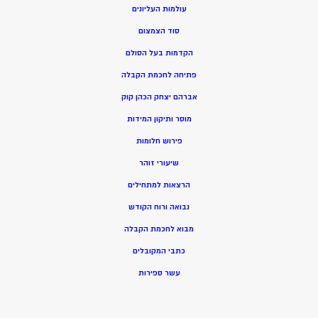
עולמות העליונים
סוד הצמצום
הקדמות בעל הסולם
פתיחה לחכמת הקבלה
אברהם יצחק הכהן קוק
מוסר ותיקון המידות
פירוש חלומות
שיעורי זוהר
הרצאות למתחילים
נבואה ורוח הקודש
מ
בוא לחכמת הקבלה
כתבי המקובלים
ע
שר ספירות