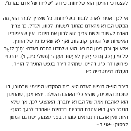
לעצמו כי החינוך הוא שליחות. כידוע, “שליחו של אדם כמותו”.
אי לכך, אסור לאדם לבגוד בשליחותו. כל שצריך לברר הוא, מה
מבקש הבורא מהאדם כמחנך לעשות, לכוון, ולגדל. כך צריך
האדם לעשות ולשם צריך הוא לכוון את חינוכו. אין שאיפותיו
האישיות של המחנך קובעות, ואף לא שאיפותיו של החניך,
אלא אך ורק רצון הבורא. הוא שלמדנו החכם באדם: “חֲנֹךְ לַנַּעַר
עַל פִּי דַרְכּוֹ, גַּם כִּי יַזְקִין לֹא יָסוּר מִמֶּנָּה” (משלי כ״ב, ו׳). ״דרכו״
פירושו דר-כ”ו. דהיינו, שתהיה דירה בנפש החניך ל-הוי״ה,
העולה בגימטרייה כ״ו.
דירת הוי״ה בנפש האדם היא בית המקדש הפנימי שבתוכו, בו
שוכנת השכינה, שהיא כלי האהבה השלם. יוצא מכך, שהחינוך
הוא לאהבת אמת של הבורא יתברך. האמצעי לכך, אף שלא
הוזכר כאן, הוא אהבת הבריות בבחינת ״ואהבת לרעך כמוך״.
היות ואין אהבת הנבראים עומדת בפני עצמה, ישנו גם המשך
לפסוק: ״אני ה׳״.