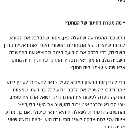
סיני
?
מה מטרת החינוך של המחנך?
התשובה המפתיעה שתעלה כאן, אסור שתבלבל את הקורא,
למרות שיוצרת היא אנטגוניזם ראשוני. נאמר זאת ראשית בדרך
השלילה, כדי לבסס את הידיעה היטב ולהוציא את המחשבה
השגויה מלב ההמון: ״אין תפקיד המחנך שהחניך יהיה מחונך,
אלא שהוא עצמו יהיה מחנך״.
כדי להבין את הרעיון המובא לעיל, כדאי להעבירו לעניין ידוע
יותר ודרכו להשכיל את הדבר. ידוע לכל בר דעת, שמצוות
הצדקה נועדה לעשות את האדם נדיב. ישאל אדם את עצמו,
״וכי הבורא יתברך אינו יכול להעשיר את העני בלעדיי״?
והתשובה הרטורית לשאלה זו היא ״ודאי שיכול״. אם כך, מדוע
ציווה עלי לתת צדקה לעני? התשובה היא, ״היות ורוצה שאני
אהיה נדבן״.