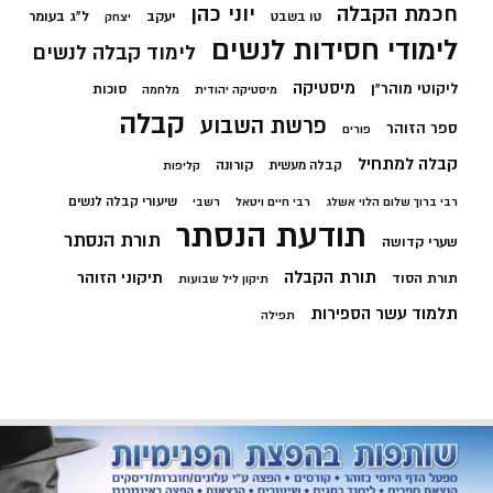
חכמת הקבלה
יוני כהן
יעקב
ל"ג בעומר
טו בשבט
יצחק
לימודי חסידות לנשים
לימוד קבלה לנשים
מיסטיקה
ליקוטי מוהר"ן
סוכות
מיסטיקה יהודית
מלחמה
קבלה
פרשת השבוע
ספר הזוהר
פורים
קבלה למתחיל
קורונה
קבלה מעשית
קליפות
שיעורי קבלה לנשים
רבי ברוך שלום הלוי אשלג
רבי חיים ויטאל
רשבי
תודעת הנסתר
תורת הנסתר
שערי קדושה
תורת הקבלה
תיקוני הזוהר
תורת הסוד
תיקון ליל שבועות
תלמוד עשר הספירות
תפילה