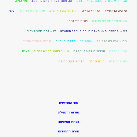
מב – וירא בצר להם בשמעו את רנתם
מה מותר ללמוד בתשעה באב
מולקולה
מי היה הרמח"ל?
מרכז לקבלה
נפש בריאה גוף בריא
עלון שבועי בקבלה
עש"ן
עשרת הדברות דף עבודה
פורים רבי נחמן
פט – ותחסרהו מעט מאלקים וכבוד והדר תעטרהו
צו – זמם רשע לצדיק
צום עשרה בטבת 2017
צעקת לב
קבלה ופנימיות
קבלה מעשית אהבה
קורס בקבלה
שידוכים ללומדי קבלה
שיעור בספר התניא פרק ז
תאנה
תורות המזרח
תורת קבלה
תלמיד בעל הסולם
סוד החודשים
סודות התפילה
זוגיות ומשפחה
תורת החסידות