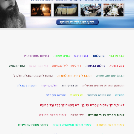
אבר מן החי
בהעלותך
בוזון היגס
בונים אמונה
בחירות 2015 תאריך
בעל התניא
גדלות ההשגה
דף לימוד ליל שבועות
האדמור הזקן
הארי תשמט
הבעל שם טוב ספרים
ההבדל בין יהדות לנצרות
הפתח לחכמת הקבלה חלק ב'
התחתון הוא רק מחצית מהעליון
חג החסידות
חלקיקי יסוד
חנוכה בקבלה
חסדים
יום פטירת הרמחל
יח בתשרי
יסודות הקבלה
לֹא יִהְיֶה לְךָ אֱלֹהִים אֲחֵרִים עַל פָּנָי. לֹא תַעֲשֶׂה לְךָ פֶסֶל וְכָל תְּמוּנָה
לוחות הברית על פי הקבלה
ליל הכלה
לימוד קבלה בקנדה
לימוד קבלה ברמת גן
לימוד קבלה והשקפה לנשים
ליקוטי מוהרן עם פירוש