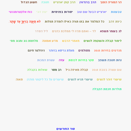
הר המוריה התנך
הרב ברנדווין
הרב קוק יארצייט
חנוכה
חשוון הגדול
טבעונות
יארצייט הבעל שם טוב
יסודות בפנימיות
יעוץ זוגי
כוח אלקטרומגנטי
כיפת זהב
כל המלמד את בתו תורה כאילו לומדה תפלות
לֹא תַעֲנֶה בְרֵעֲךָ עֵד שָׁקֶר.
לג בעומר תשפא
לד – ואתם תהיו לי ממלכת כהנים
ליל הסדר
לימוד קבלה והשקפה לנשים
מאמרי הרבש
מדע ואמונה
מלחמת גוג ומגוג מתי
מנדטים בחירות 2015
מסולמים
מעלת גריסא בזוהר
ניוזלטר חינם
נרות חנוכה תשפב
סקר בחירות לכנסת
עזה
עשרת המכות
צום עשרה בטבת 2018
קבלה מאיזה גיל
רב מסר
שאלות בקבלה
שיעורי זוהר לנשים
שיעורי תניא לנשים
שיעורים על כל ליקוטי מוהרן
תאוה
תולדות חכמת הקבלה
סוד החודשים