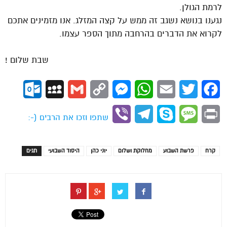
לרמת הגולן.
נגענו בנושא נשגב זה ממש על קצה המזלג. אנו מזמינים אתכם
לקרוא את הדברים בהרחבה מתוך הספר עצמו.
שבת שלום !
ok.com
MySpace
Gmail
Copy
Messenger
WhatsApp
Email
Twitter
Facebook
Link
Viber
Telegram
Skype
Message
Print
שתפו וזכו את הרבים (-:
קרח
פרשת השבוע
מחלוקת ושלום
יוני כהן
היסוד השבועי
תגים