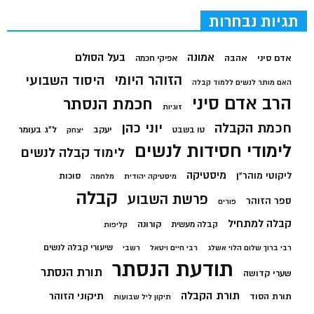
תגיות נבחרות
בעל הסולם
אמונה
אדם סיני
אהבה
אפיקי חכמה
הזוהר היומי
היסוד השבועי
האם מותר לנשים ללמוד קבלה
הרב אדם סיני
חכמת הנסתר
זוגיות
חכמת הקבלה
יוני כהן
יעקב
ל"ג בעומר
טו בשבט
יצחק
לימודי חסידות לנשים
לימוד קבלה לנשים
מיסטיקה
ליקוטי מוהר"ן
סוכות
מיסטיקה יהודית
מלחמה
קבלה
פרשת השבוע
ספר הזוהר
פורים
קבלה למתחיל
קורונה
קבלה מעשית
קליפות
שיעורי קבלה לנשים
רבי ברוך שלום הלוי אשלג
רבי חיים ויטאל
רשבי
תודעת הנסתר
תורת הנסתר
שערי קדושה
תורת הקבלה
תיקוני הזוהר
תורת הסוד
תיקון ליל שבועות