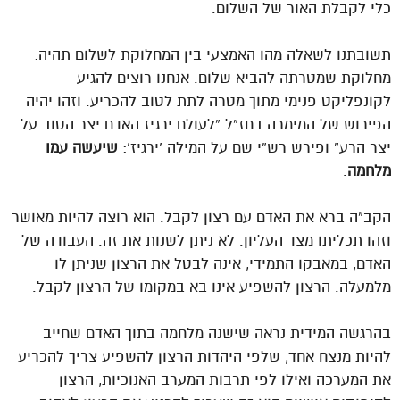
כלי לקבלת האור של השלום.
תשובתנו לשאלה מהו האמצעי בין המחלוקת לשלום תהיה:
מחלוקת שמטרתה להביא שלום. אנחנו רוצים להגיע
לקונפליקט פנימי מתוך מטרה לתת לטוב להכריע. וזהו יהיה
הפירוש של המימרה בחז”ל “לעולם ירגיז האדם יצר הטוב על
יצר הרע” ופירש רש”י שם על המילה ‘ירגיז’:
שיעשה עמו
מלחמה
.
הקב”ה ברא את האדם עם רצון לקבל. הוא רוצה להיות מאושר
וזהו תכליתו מצד העליון. לא ניתן לשנות את זה. העבודה של
האדם, במאבקו התמידי, אינה לבטל את הרצון שניתן לו
מלמעלה. הרצון להשפיע אינו בא במקומו של הרצון לקבל.
בהרגשה המידית נראה שישנה מלחמה בתוך האדם שחייב
להיות מנצח אחד, שלפי היהדות הרצון להשפיע צריך להכריע
את המערכה ואילו לפי תרבות המערב האנוכיות, הרצון