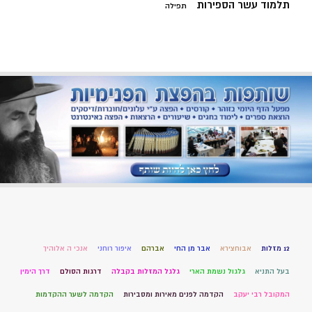
תלמוד עשר הספירות
תפילה
12 מזלות
אבוחצירא
אבר מן החי
אברהם
איפור רוחני
אנכי ה אלוהיך
בעל התניא
גלגול נשמת הארי
גלגל המזלות בקבלה
דרגות הסולם
דרך הימין
המקובל רבי יעקב
הקדמה לפנים מאירות ומסבירות
הקדמה לשער ההקדמות