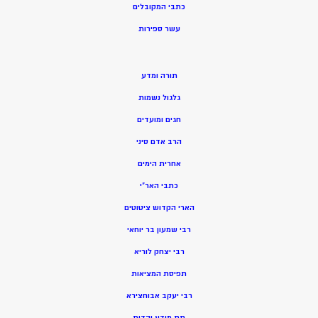
כתבי המקובלים
ע
שר ספירות
תורה ומדע
גלגול נשמות
חגים ומועדים
הרב אדם סיני
אחרית הימים
כתבי האר”י
הארי הקדוש ציטוטים
רבי שמעון בר יוחאי
רבי יצחק לוריא
תפיסת המציאות
רבי יעקב אבוחצירא
תת מודע יהדות