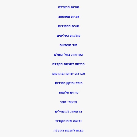
סודות התפילה
זוגיות ומשפחה
תורת החסידות
עולמות העליונים
סוד הצמצום
הקדמות בעל הסולם
פתיחה לחכמת הקבלה
אברהם יצחק הכהן קוק
מוסר ותיקון המידות
פירוש חלומות
שיעורי זוהר
הרצאות למתחילים
נבואה ורוח הקודש
מ
בוא לחכמת הקבלה