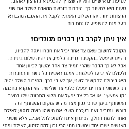
לסיפוקים אישיים הוא זה שצריך להכניע את הרצון לאהוב.
טעות היא לחשוב כך. היהדות דורשת מהאדם לשלב את שני
הרצונות יחד. זהו השלום האמתי: לקבל את ההטבה מהבורא
בעל מנת להשפיע לו נחת רוח.
איך ניתן לקרב בין דברים מנוגדים?
מקובל לחשוב שאם צד אחד יכיל את חברו וינסה להבינו,
דהיינו שיפעל בהקשבה נדיבה כלפיו, אז יהיה שלום ביניהם.
אבל לא כך הדבר שהרי תמיד צד אחד ימשוך לכיוון אחד
ולעולם לא יגיעו לשלמות. אמנם ראשית כל קשר והתחברות
היא ביכולת להקשיב לשני, אך לא די בכך. החיבור השלם יהיה
רק כששני הצדדים יפעלו כלפי צד שלישי. הוא הנקרא בחכמה
“קו אמצעי”. או אז כל צד יפעל את מלוא התכונה שלו במצב
המשותף בזמן שהכי נכון מצד מה שהמקום המשותף הזה
דורש. ונסביר זאת בעזרת משל: אם מישהו רוצה לנסוע לאילת
ואחד לרמת הגולן, הפתרון איננו לנסוע לתל אביב, אלא ששני
האנשים ישבו יחד ויחשבו מתי הכי נכון להם לנסוע לאילת ומתי