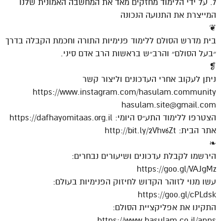
7. על ידי הלימוד מחזקים מאד את המחשבה האמונית שלנו
המייצרת את התנועה הנכונה
❦
בית מדרש הסולם ללימוד פנימיות התורה וחכמת הקבלה בדרך
״בעל הסולם״ והרב״ש בראשות הרב אדם סיני.
❡
ניתן לעקוב אחרי העדכונים וליצור קשר
https://www.instagram.com/hasulam.community
hasulam.site@gmail.com
הצטרפו ללימוד התע״ס היומי: https://dafhayomitaas.org.il
אתר הבית: http://bit.ly/2Vhv6Zt
❧
הירשמו לקבלת עדכונים ושיעורים נבחרים:
https://goo.gl/VAJgMz
עשו מנוי לזוהר הקדוש לחיזוק הפנימיות בעולם:
https://goo.gl/cPLdsk
התקינו את אפליקציית הסולם:
https://www.hasulam.co.il/apps