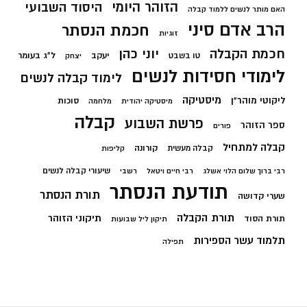
הזוהר היומי
היסוד השבועי
האם מותר לנשים ללמוד קבלה
הרב אדם סיני
חכמת הנסתר
זוגיות
חכמת הקבלה
יוני כהן
יעקב
ל"ג בעומר
טו בשבט
יצחק
לימודי חסידות לנשים
לימוד קבלה לנשים
מיסטיקה
ליקוטי מוהר"ן
סוכות
מיסטיקה יהודית
מלחמה
קבלה
פרשת השבוע
ספר הזוהר
פורים
קבלה למתחיל
קורונה
קבלה מעשית
קליפות
שיעורי קבלה לנשים
רבי ברוך שלום הלוי אשלג
רבי חיים ויטאל
רשבי
תודעת הנסתר
תורת הנסתר
שערי קדושה
תורת הקבלה
תיקוני הזוהר
תורת הסוד
תיקון ליל שבועות
תלמוד עשר הספירות
תפילה