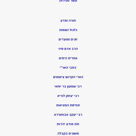
ע
שר ספירות
תורה ומדע
גלגול נשמות
חגים ומועדים
הרב אדם סיני
אחרית הימים
כתבי האר”י
הארי הקדוש ציטוטים
רבי שמעון בר יוחאי
רבי יצחק לוריא
תפיסת המציאות
רבי יעקב אבוחצירא
תת מודע יהדות
מושגים בקבלה