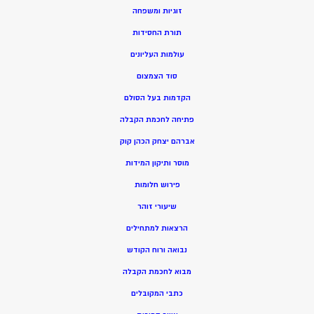
זוגיות ומשפחה
תורת החסידות
עולמות העליונים
סוד הצמצום
הקדמות בעל הסולם
פתיחה לחכמת הקבלה
אברהם יצחק הכהן קוק
מוסר ותיקון המידות
פירוש חלומות
שיעורי זוהר
הרצאות למתחילים
נבואה ורוח הקודש
מ
בוא לחכמת הקבלה
כתבי המקובלים