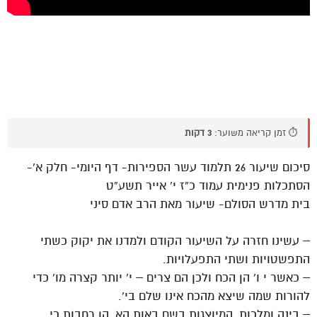
⏱️ זמן קריאה משוער:
3 דקות
סיכום שיעור 26 תלמוד עשר הספירות- דף היומי- חלק א’-
הסתכלות פנימית עמוד כ”ז י’ אייר תשע”ט
בית מדרש הסולם- שיעור מאת הרב אדם סיני
– עשינו חזרה על השיעור הקודם ולמדנו את יקוק כשתי
התפשטויות ושתי התפעלויות.
– כאשר י ו’ הן הכח ולכן הם צרים – י’ יותר קצרה מו’ כדי
להורות שמה שיצא מהכח אינו שלם בי’.
– בינה ומלכות, המיוצגות בשם באות הא, הן רחבות כי