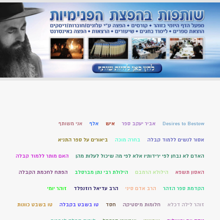
Desires to Bestow
אביר יעקב ספר
איש
אלף
אני משותף
אסור לנשים ללמוד קבלה
בחרה מוכה
ביאורים על ספר התניא
האדם לא נבחן לפי ירידותיו אלא לפי מה שיכול לעלות מהן
האם מותר ללמוד קבלה
האסון תשפא
הילולא הרמבם
הילולת רבי נתן מברסלב
הפתח לחכמת הקבלה
הקדמת ספר הזהר
הרב אדם סיני
הרב עדיאל רוזנפלד
זוהר יומי
זוהר לילה דכלא
חלומות מיסטיקה
חסד
טו בשבט בקבלה
טו בשבט כוונות