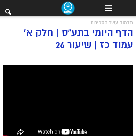
תלמוד עשר הספירות
הדף היומי בתע”ס | חלק א’
עמוד כז | שיעור 26