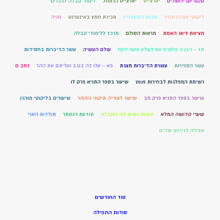
טקס יום ירושלים
יארצייט
יארצייט הרמחל
לימוד קבלה לגברים
ליקוטי מוהרן מחיר
מהות המסתורין
מכירת חמץ באינטרנט
מניה
מציאת זיווג האמת
מראות הסולם
מרכז ללימודי קבלה
סז – ויבן ה אלקים את הצלע אשר לקח
עולם העשיה
עשר הדיברות בחסידות
עשר הספירות
עשרת הדיברות מצגת
פא – עלו זה בנגב ועליתם את ההר
רמב ם
רשימת המפלגות לבחירות 2015
שיעור בספר התניא פרק לו
שיעור בספר התניא פרק מב
שיעור לצפייה תיקוני הזוהר
שיעורים בליקוטי מוהרן
שערי קדושה המלא
תאוות נשים לפי הקבלה
תודעת הנסתר
תולדות הארי
תפילה לגירוש שדים
סוד החודשים
סודות התפילה