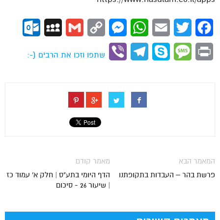
ok.com
MySpace
Gmail
Copy
Messenger
WhatsApp
Email
Twitter
Facebook
Link
Viber
Telegram
Skype
Message
Print
שתפו וזכו את הרבים (-:
המאמר הבא
מאמר קודם
פרשת בהר – העבדות בתקופתנו
הדף היומי בתע"ס | חלק א' עמוד כז
| שיעור 26 - סיכום