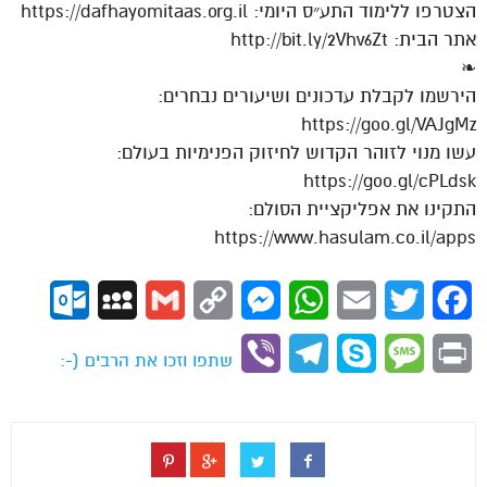
הצטרפו ללימוד התע״ס היומי: https://dafhayomitaas.org.il
אתר הבית: http://bit.ly/2Vhv6Zt
❧
הירשמו לקבלת עדכונים ושיעורים נבחרים:
https://goo.gl/VAJgMz
עשו מנוי לזוהר הקדוש לחיזוק הפנימיות בעולם:
https://goo.gl/cPLdsk
התקינו את אפליקציית הסולם:
https://www.hasulam.co.il/apps
ok.com
MySpace
Gmail
Copy
Messenger
WhatsApp
Email
Twitter
Facebook
Link
Viber
Telegram
Skype
Message
Print
שתפו וזכו את הרבים (-: