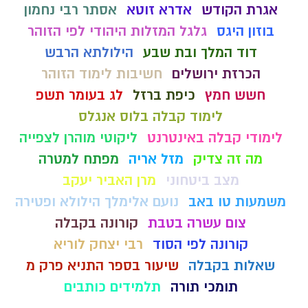
אגרת הקודש
אדרא זוטא
אסתר רבי נחמון
בוזון היגס
גלגל המזלות היהודי לפי הזוהר
דוד המלך ובת שבע
הילולתא הרבש
הכרזת ירושלים
חשיבות לימוד הזוהר
חשש חמץ
כיפת ברזל
לג בעומר תשפ
לימוד קבלה בלוס אנגלס
לימודי קבלה באינטרנט
ליקוטי מוהרן לצפייה
מה זה צדיק
מזל אריה
מפתח למטרה
מצב ביטחוני
מרן האביר יעקב
משמעות טו באב
נועם אלימלך הילולא ופטירה
צום עשרה בטבת
קורונה בקבלה
קורונה לפי הסוד
רבי יצחק לוריא
שאלות בקבלה
שיעור בספר התניא פרק מ
תומכי תורה
תלמידים כותבים