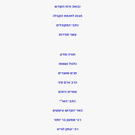
נבואה ורוח הקודש
מ
בוא לחכמת הקבלה
כתבי המקובלים
ע
שר ספירות
תורה ומדע
גלגול נשמות
חגים ומועדים
הרב אדם סיני
אחרית הימים
כתבי האר”י
הארי הקדוש ציטוטים
רבי שמעון בר יוחאי
רבי יצחק לוריא