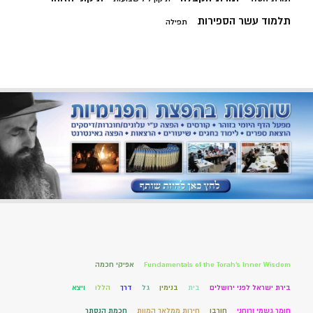
תלמוד עשר הספירות
תפילה
Fundamentals of the Torah’s Inner Wisdom
אפיקי חכמה
בירת ישראל לפני ירושלים
בית
בנימין
גל
דרך
הללו
ויצא
חומר גשמי ורוחני
חורבן
חירות ממלאך המוות
חכמת הנסתר