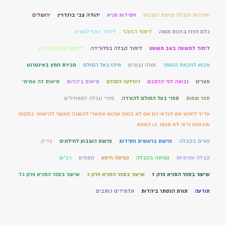
חסידות וקבלה פרשת השבוע
חסידות תניא
יהודה צבי ברנדויין
ירושלים
כלם חזרו בזכות משה
לימוד הזוהר
לימוד זוהר לנשים
לימוד לתשעה באב תשעט
לימוד קבלה בפלורידה
ליקוטי מוהרן תורה ג
מבוא לחכמת הנסתר
מורה נבוכים
מיהו בעל הסולם
מכירת חמץ באינטרנט
מצרים
נבואה לפי הרמבם
ניוזלטר הסולם
סיאנס ביהדות
סיאנס זה אמיתי
ספר שמות
ספרי בעל הסולם להורדה
ספרי קבלה למתחילים
עדיף לחפש את הודאי גם אם לא בטוח שהוא אפשרי להשגה מאשר להישאר במקום
שבאופן ודאי לא תושג בו האמת
פורים בקבלה
פרשת בראשית חסידות
פרשת השבוע לחילונים
צדיק
קבלה ופנימיות
קורונה בקבלה
קורונה חיסון
קסמים
רב"ש
שיעור בספר התניא פרק ז
שיעור בספר התניא פרק כ
שיעור בספר התניא פרק כד
תודעה
תורת הנסתר ביהדות
תלמידים כותבים