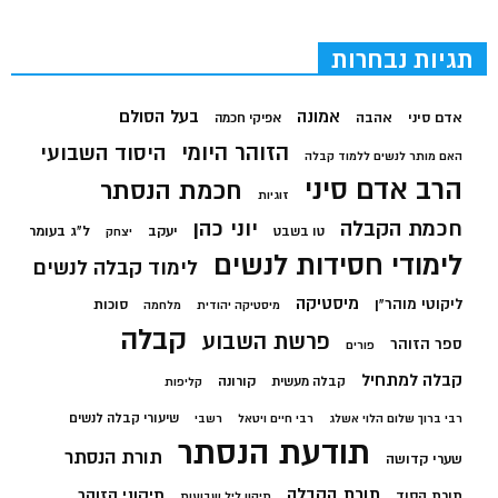
תגיות נבחרות
בעל הסולם
אמונה
אדם סיני
אהבה
אפיקי חכמה
הזוהר היומי
היסוד השבועי
האם מותר לנשים ללמוד קבלה
הרב אדם סיני
חכמת הנסתר
זוגיות
חכמת הקבלה
יוני כהן
יעקב
ל"ג בעומר
טו בשבט
יצחק
לימודי חסידות לנשים
לימוד קבלה לנשים
מיסטיקה
ליקוטי מוהר"ן
סוכות
מיסטיקה יהודית
מלחמה
קבלה
פרשת השבוע
ספר הזוהר
פורים
קבלה למתחיל
קורונה
קבלה מעשית
קליפות
שיעורי קבלה לנשים
רבי ברוך שלום הלוי אשלג
רבי חיים ויטאל
רשבי
תודעת הנסתר
תורת הנסתר
שערי קדושה
תורת הקבלה
תיקוני הזוהר
תורת הסוד
תיקון ליל שבועות