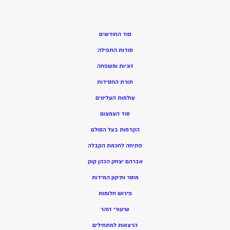
סוד החודשים
סודות התפילה
זוגיות ומשפחה
תורת החסידות
עולמות העליונים
סוד הצמצום
הקדמות בעל הסולם
פתיחה לחכמת הקבלה
אברהם יצחק הכהן קוק
מוסר ותיקון המידות
פירוש חלומות
שיעורי זוהר
הרצאות למתחילים