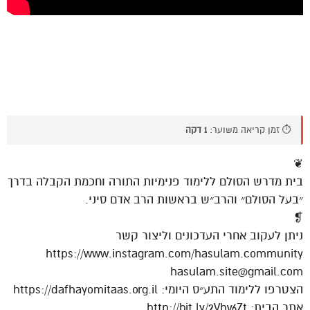
⏱️ זמן קריאה משוער:
1 דקה
❦
בית מדרש הסולם ללימוד פנימיות התורה וחכמת הקבלה בדרך
״בעל הסולם״ והרב״ש בראשות הרב אדם סיני.
❡
ניתן לעקוב אחרי העדכונים וליצור קשר
https://www.instagram.com/hasulam.community
hasulam.site@gmail.com
הצטרפו ללימוד התע״ס היומי: https://dafhayomitaas.org.il
אתר הבית: http://bit.ly/2Vhv6Zt