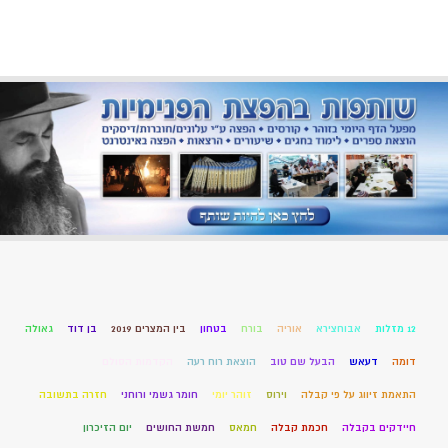
12 מזלות
אבוחצירא
אוריה
בורח
בטחון
בין המצרים 2019
בן דוד
גאולה
דומה
דעאש
הבעל שם טוב
הוצאת רוח רעה
הקדמות הסולם
התאמת זיווג על פי קבלה
וירוס
זוהר יומי
חומר גשמי ורוחני
חזרה בתשובה
חיידקים בקבלה
חכמת קבלה
חמאס
חמשת החושים
יום הזיכרון