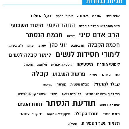
תגיות נבחרות
בעל הסולם
אמונה
אדם סיני
אהבה
אפיקי חכמה
הזוהר היומי
היסוד השבועי
האם מותר לנשים ללמוד קבלה
הרב אדם סיני
חכמת הנסתר
זוגיות
חכמת הקבלה
יוני כהן
יעקב
ל"ג בעומר
טו בשבט
יצחק
לימודי חסידות לנשים
לימוד קבלה לנשים
מיסטיקה
ליקוטי מוהר"ן
סוכות
מיסטיקה יהודית
מלחמה
קבלה
פרשת השבוע
ספר הזוהר
פורים
קבלה למתחיל
קורונה
קבלה מעשית
קליפות
שיעורי קבלה לנשים
רבי ברוך שלום הלוי אשלג
רבי חיים ויטאל
רשבי
תודעת הנסתר
תורת הנסתר
שערי קדושה
תורת הקבלה
תיקוני הזוהר
תורת הסוד
תיקון ליל שבועות
תלמוד עשר הספירות
תפילה