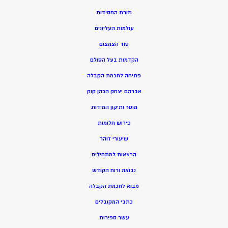
תורת החסידות
עולמות העליונים
סוד הצמצום
הקדמות בעל הסולם
פתיחה לחכמת הקבלה
אברהם יצחק הכהן קוק
מוסר ותיקון המידות
פירוש חלומות
שיעורי זוהר
הרצאות למתחילים
נבואה ורוח הקודש
מ
בוא לחכמת הקבלה
כתבי המקובלים
ע
שר ספירות