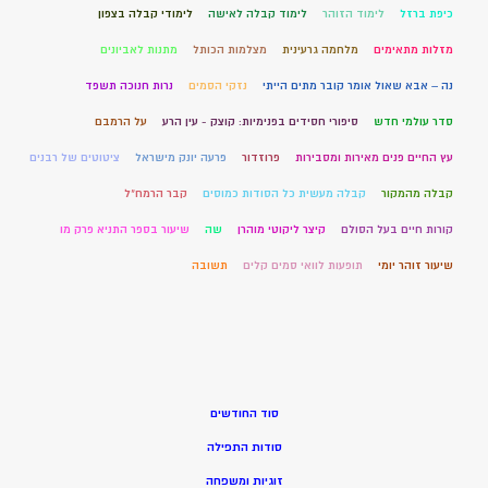
כיפת ברזל
לימוד הזוהר
לימוד קבלה לאישה
לימודי קבלה בצפון
מזלות מתאימים
מלחמה גרעינית
מצלמות הכותל
מתנות לאביונים
נה – אבא שאול אומר קובר מתים הייתי
נזקי הסמים
נרות חנוכה תשפד
סדר עולמי חדש
סיפורי חסידים בפנימיות: קוצק - עין הרע
על הרמבם
עץ החיים פנים מאירות ומסבירות
פרוזדור
פרעה יונק מישראל
ציטוטים של רבנים
קבלה מהמקור
קבלה מעשית כל הסודות כמוסים
קבר הרמח"ל
קורות חיים בעל הסולם
קיצר ליקוטי מוהרן
שה
שיעור בספר התניא פרק מו
שיעור זוהר יומי
תופעות לוואי סמים קלים
תשובה
סוד החודשים
סודות התפילה
זוגיות ומשפחה