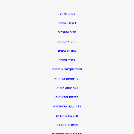
תורה ומדע
גלגול נשמות
חגים ומועדים
הרב אדם סיני
אחרית הימים
כתבי האר”י
הארי הקדוש ציטוטים
רבי שמעון בר יוחאי
רבי יצחק לוריא
תפיסת המציאות
רבי יעקב אבוחצירא
תת מודע יהדות
מושגים בקבלה