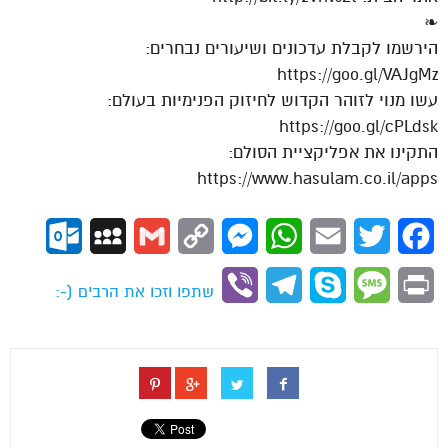
❧
הירשמו לקבלת עדכונים ושיעורים נבחרים:
https://goo.gl/VAJgMz
עשו מנוי לזוהר הקדוש לחיזוק הפנימיות בעולם:
https://goo.gl/cPLdsk
התקינו את אפליקציית הסולם:
https://www.hasulam.co.il/apps
ok.com
MySpace
Gmail
Copy
Messenger
WhatsApp
Email
Twitter
Facebook
Link
Viber
Telegram
Skype
Message
Print
שתפו וזכו את הרבים (-: