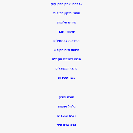
אברהם יצחק הכהן קוק
מוסר ותיקון המידות
פירוש חלומות
שיעורי זוהר
הרצאות למתחילים
נבואה ורוח הקודש
מ
בוא לחכמת הקבלה
כתבי המקובלים
ע
שר ספירות
תורה ומדע
גלגול נשמות
חגים ומועדים
הרב אדם סיני