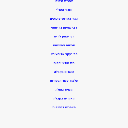
אחרית הימים
כתבי האר”י
הארי הקדוש ציטוטים
רבי שמעון בר יוחאי
רבי יצחק לוריא
תפיסת המציאות
רבי יעקב אבוחצירא
תת מודע יהדות
מושגים בקבלה
תלמוד עשר הספירות
משיח וגאולה
מאמרים בקבלה
מאמרים בחסידות