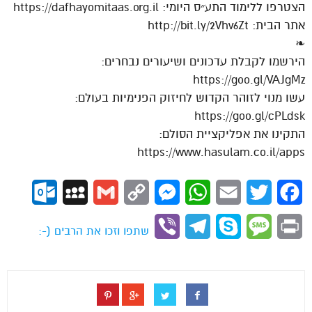
הצטרפו ללימוד התע״ס היומי: https://dafhayomitaas.org.il
אתר הבית: http://bit.ly/2Vhv6Zt
❧
הירשמו לקבלת עדכונים ושיעורים נבחרים:
https://goo.gl/VAJgMz
עשו מנוי לזוהר הקדוש לחיזוק הפנימיות בעולם:
https://goo.gl/cPLdsk
התקינו את אפליקציית הסולם:
https://www.hasulam.co.il/apps
ok.com
MySpace
Gmail
Copy
Messenger
WhatsApp
Email
Twitter
Facebook
Link
Viber
Telegram
Skype
Message
Print
שתפו וזכו את הרבים (-: