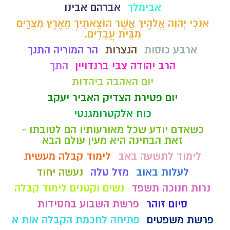
אבימלך
אברהם אבינו
אָנֹכִי יְהוָה אֱלֹהֶיךָ אֲשֶׁר הוֹצֵאתִיךָ מֵאֶרֶץ מִצְרַיִם
מִבֵּית עֲבָדִים.
ארבע כוסות
הנצרות
הר המוריה התנך
הרב יהודה צבי ברנדויין
התך
יום האהבה ביהדות
יום פטירת הצדיק האביר יעקב
כוח אלקטרומגנטי
כשאדם יודע שכל מאורעותיו הם לטובתו -
זאת הבחינה היא מעין עולם הבא
לימוד לתשעה באב
לימוד קבלה מעשית
לעלות באוב
מזל טלה
נעשה יחוד
נרות חנוכה תשפד
נשים וקטנים לימוד קבלה
סיום זוהר
פרשת השבוע בחסידות
פרשת משפטים
פתיחה לחכמת הקבלה אות א