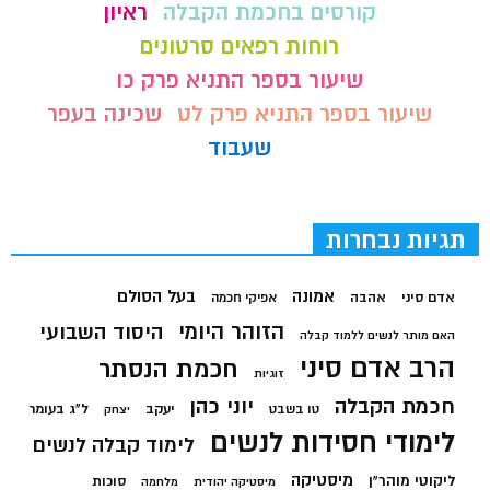
קורסים בחכמת הקבלה
ראיון
רוחות רפאים סרטונים
שיעור בספר התניא פרק כו
שיעור בספר התניא פרק לט
שכינה בעפר
שעבוד
תגיות נבחרות
בעל הסולם
אמונה
אדם סיני
אהבה
אפיקי חכמה
הזוהר היומי
היסוד השבועי
האם מותר לנשים ללמוד קבלה
הרב אדם סיני
חכמת הנסתר
זוגיות
חכמת הקבלה
יוני כהן
יעקב
ל"ג בעומר
טו בשבט
יצחק
לימודי חסידות לנשים
לימוד קבלה לנשים
מיסטיקה
ליקוטי מוהר"ן
סוכות
מיסטיקה יהודית
מלחמה