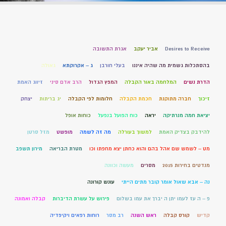
Desires to Receive
אביר יעקב
אגרת התשובה
בהסתכלות גשמית מה שהיה איננו
בעלי חורבן
ג – אקרוקתא
גאולה
הדרת נשים
המלחמה באור הקבלה
המפץ הגדול
הרב אדם סיני
זיווג האמת
זיכוך
חברה מתוקנת
חכמת הקבלה
חלומות לפי הקבלה
יג בריתות
יצחק
יציאת חמה מנרתיקה
יראה
כוח הפועל בנפעל
כוחות אופל
להידבק בצדיק האמת
למשוך בעורלה
מה זה לשמה
מופשט
מזל סרטן
מט – לשמש שם אהל בהם והוא כחתן יצא מחפתו וכו
מטרת הבריאה
מירון תשפב
מנדטים בחירות 2015
מסרים
מעשה וכוונה
נה – אבא שאול אומר קובר מתים הייתי
עונש קורונה
פ – ה עז לעמו יתן ה יברך את עמו בשלום
פירוש על עשרת הדיברות
קבלה ואמונה
קדיש
קורס קבלה
ראש השנה
רב מסר
רוחות רפאים ויקיפדיה