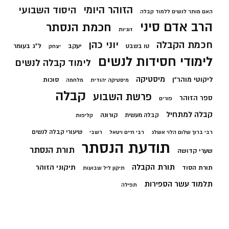
הזוהר היומי
היסוד השבועי
האם מותר לנשים ללמוד קבלה
הרב אדם סיני
חכמת הנסתר
זוגיות
חכמת הקבלה
יוני כהן
יעקב
ל"ג בעומר
טו בשבט
יצחק
לימודי חסידות לנשים
לימוד קבלה לנשים
מיסטיקה
ליקוטי מוהר"ן
סוכות
מיסטיקה יהודית
מלחמה
קבלה
פרשת השבוע
ספר הזוהר
פורים
קבלה למתחיל
קורונה
קבלה מעשית
קליפות
שיעורי קבלה לנשים
רבי ברוך שלום הלוי אשלג
רבי חיים ויטאל
רשבי
תודעת הנסתר
תורת הנסתר
שערי קדושה
תורת הקבלה
תיקוני הזוהר
תורת הסוד
תיקון ליל שבועות
תלמוד עשר הספירות
תפילה