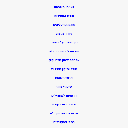
זוגיות ומשפחה
תורת החסידות
עולמות העליונים
סוד הצמצום
הקדמות בעל הסולם
פתיחה לחכמת הקבלה
אברהם יצחק הכהן קוק
מוסר ותיקון המידות
פירוש חלומות
שיעורי זוהר
הרצאות למתחילים
נבואה ורוח הקודש
מ
בוא לחכמת הקבלה
כתבי המקובלים