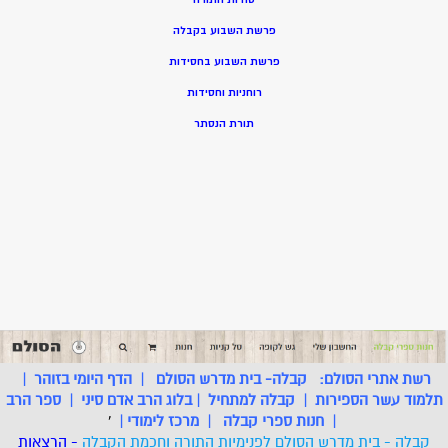
פרשת השבוע בקבלה
פרשת השבוע בחסידות
רוחניות וחסידות
תורת הנסתר
רשת אתרי הסולם:
קבלה- בית מדרש הסולם
|
הדף היומי בזוהר
|
תלמוד עשר הספירות
|
קבלה למתחיל
|
בלוג הרב אדם סיני
|
ספר הרב
|
חנות ספרי קבלה
|
מרכז לימודי
|
'
קבלה - בית מדרש הסולם לפנימיות התורה וחכמת הקבלה
- הרצאות