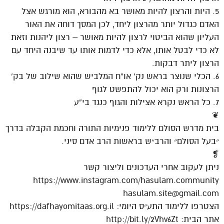
5. היות והרצון להיות מאושר בא מהבורא, הוא מורגש אצל
האדם כגדול יותר מהרצון ליחד, לכן המסך דוחה את האור
העליון שהוא הביטוי לרצון להיות מאושר – רצון ליהנות וזאת
לא כדי לבטל אותו, אלא כדי לדמות אותו עד שיבנה היחד עם
הרצון ליתר דבקות.
6. הכלי שנוצר בראש נק’ או”ח המלביש שהוא שילוב של בק’
הרצונות ורק הוא יכול להתפשט לגוף
7. כל הראש נקרא אצילות והגוף כנגד בי”ע
❦
בית מדרש הסולם ללימוד פנימיות התורה וחכמת הקבלה בדרך
״בעל הסולם״ והרב״ש בראשות הרב אדם סיני.
❡
ניתן לעקוב אחרי העדכונים וליצור קשר
https://www.instagram.com/hasulam.community
hasulam.site@gmail.com
הצטרפו ללימוד התע״ס היומי: https://dafhayomitaas.org.il
אתר הבית: http://bit.ly/2Vhv6Zt