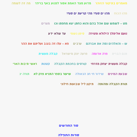
מאמרים בתיקוני הזוהר
מדוע מצד האמת אסור לפגוע באף בריה?
מה זה לשמה
מהו הכוח
מהו ים סוף? מהי קריעת ים סוף?
מט – לשמש שם אהל בהם והוא כחתן יצא מחפתו וכו
מצרים
נועם אלימלך הילולא ופטירה
סימן גשמי
עד שלא ידע
עו – והאלהים נסה את אברהם
ערבים
פא – עלו זה בנגב ועליתם את ההר
פגם הברית
פרה אדומה
פרעה יונק מישראל
קבלה מעשית
קבלה מעשית יצחק מזרחי
קורסים בחכמת הקבלה
קטנות
ראשי תיבות הארי
שבעת המינים
שידור חי חג הגאולה
שיעור בספר התניא פרק לא
תורה יג
תורת הקבלה ומהותה
תיקון ליל שבועות חילוני
סוד החודשים
סודות התפילה