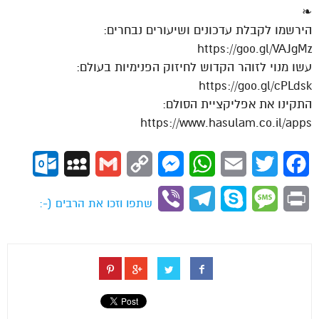
❧
הירשמו לקבלת עדכונים ושיעורים נבחרים:
https://goo.gl/VAJgMz
עשו מנוי לזוהר הקדוש לחיזוק הפנימיות בעולם:
https://goo.gl/cPLdsk
התקינו את אפליקציית הסולם:
https://www.hasulam.co.il/apps
ok.com
MySpace
Gmail
Copy
Messenger
WhatsApp
Email
Twitter
Facebook
Link
Viber
Telegram
Skype
Message
Print
שתפו וזכו את הרבים (-: