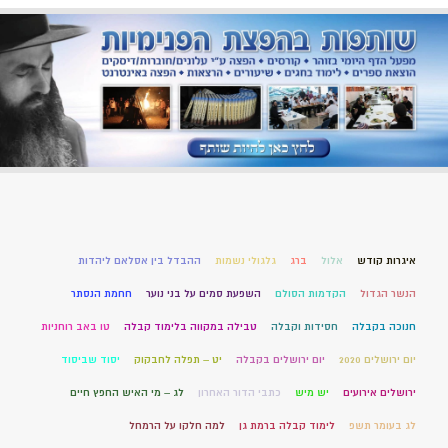
איגרות קודש
אלול
ברג
גלגולי נשמות
ההבדל בין אסלאם ליהדות
הנשר הגדול
הקדמות הסולם
השפעת סמים על בני נוער
חחמת הנסתר
חנוכה בקבלה
חסידות וקבלה
טבילה במקווה בלימוד קבלה
טו באב רוחניות
יום ירושלים 2020
יום ירושלים בקבלה
יט – תפלה לחבקוק
יסוד שביסוד
ירושלים אירועים
יש מיש
כתבי הדור האחרון
לג – מי האיש החפץ חיים
לג בעומר תשפ
לימוד קבלה ברמת גן
למה חלקו על הרמחל