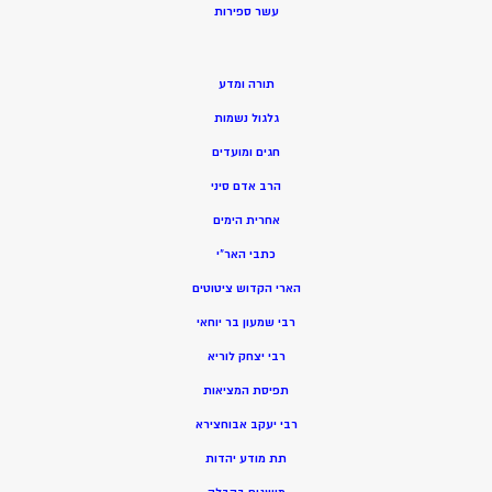
ע
שר ספירות
תורה ומדע
גלגול נשמות
חגים ומועדים
הרב אדם סיני
אחרית הימים
כתבי האר”י
הארי הקדוש ציטוטים
רבי שמעון בר יוחאי
רבי יצחק לוריא
תפיסת המציאות
רבי יעקב אבוחצירא
תת מודע יהדות