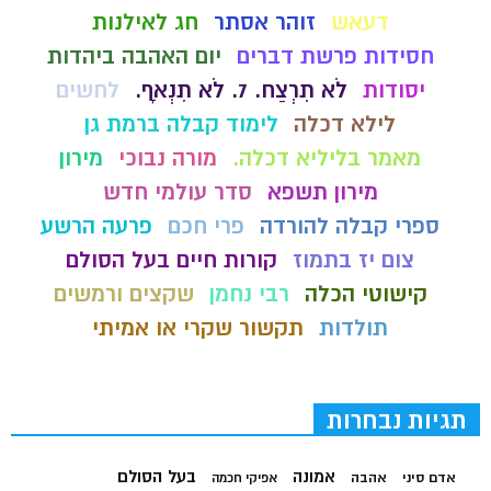
דעאש
זוהר אסתר
חג לאילנות
חסידות פרשת דברים
יום האהבה ביהדות
יסודות
לֹא תִרְצַח. 7. לֹא תִנְאָף.
לחשים
לילא דכלה
לימוד קבלה ברמת גן
מאמר בליליא דכלה.
מורה נבוכי
מירון
מירון תשפא
סדר עולמי חדש
ספרי קבלה להורדה
פרי חכם
פרעה הרשע
צום יז בתמוז
קורות חיים בעל הסולם
קישוטי הכלה
רבי נחמן
שקצים ורמשים
תולדות
תקשור שקרי או אמיתי
תגיות נבחרות
בעל הסולם
אמונה
אדם סיני
אהבה
אפיקי חכמה