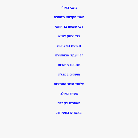
כתבי האר”י
הארי הקדוש ציטוטים
רבי שמעון בר יוחאי
רבי יצחק לוריא
תפיסת המציאות
רבי יעקב אבוחצירא
תת מודע יהדות
מושגים בקבלה
תלמוד עשר הספירות
משיח וגאולה
מאמרים בקבלה
מאמרים בחסידות