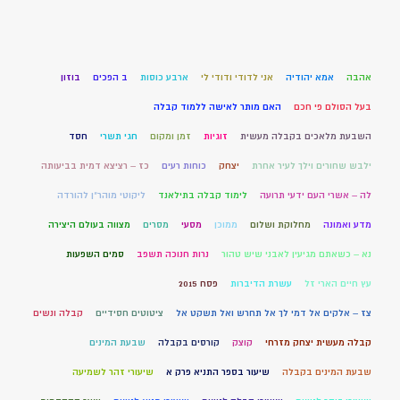
אהבה
אמא יהודיה
אני לדודי ודודי לי
ארבע כוסות
ב הפכים
בוזון
בעל הסולם פי חכם
האם מותר לאישה ללמוד קבלה
השבעת מלאכים בקבלה מעשית
זוגיות
זמן ומקום
חגי תשרי
חסד
ילבש שחורים וילך לעיר אחרת
יצחק
כוחות רעים
כז – רציצא דמית בביעותה
לה – אשרי העם ידעי תרועה
לימוד קבלה בתילאנד
ליקוטי מוהר"ן להורדה
מדע ואמונה
מחלוקת ושלום
ממוכן
מסעי
מסרים
מצווה בעולם היצירה
נא – כשאתם מגיעין לאבני שיש טהור
נרות חנוכה תשפב
סמים השפעות
עץ חיים הארי זל
עשרת הדיברות
פסח 2015
צז – אלקים אל דמי לך אל תחרש ואל תשקט אל
ציטוטים חסידיים
קבלה ונשים
קבלה מעשית יצחק מזרחי
קוצק
קורסים בקבלה
שבעת המינים
שבעת המינים בקבלה
שיעור בספר התניא פרק א
שיעורי זהר לשמיעה