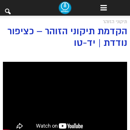
תיקוני הזוהר
הקדמת תיקוני הזוהר – כציפור
נודדת | יד-טו