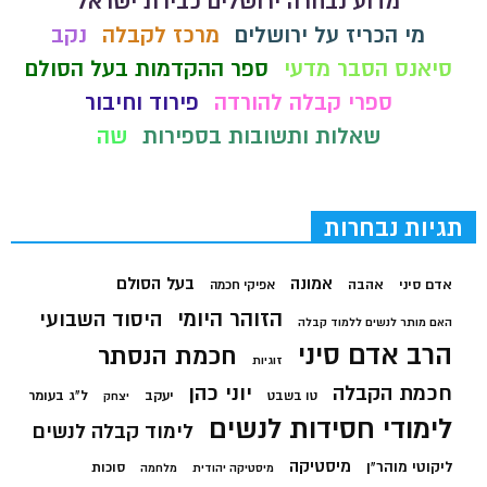
מדוע נבחרה ירושלים כבירת ישראל
מי הכריז על ירושלים
מרכז לקבלה
נקב
סיאנס הסבר מדעי
ספר ההקדמות בעל הסולם
ספרי קבלה להורדה
פירוד וחיבור
שאלות ותשובות בספירות
שה
תגיות נבחרות
בעל הסולם
אמונה
אדם סיני
אהבה
אפיקי חכמה
הזוהר היומי
היסוד השבועי
האם מותר לנשים ללמוד קבלה
הרב אדם סיני
חכמת הנסתר
זוגיות
חכמת הקבלה
יוני כהן
יעקב
ל"ג בעומר
טו בשבט
יצחק
לימודי חסידות לנשים
לימוד קבלה לנשים
מיסטיקה
ליקוטי מוהר"ן
סוכות
מיסטיקה יהודית
מלחמה