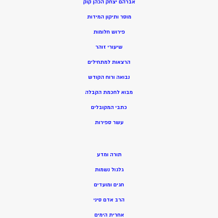
אברהם יצחק הכהן קוק
מוסר ותיקון המידות
פירוש חלומות
שיעורי זוהר
הרצאות למתחילים
נבואה ורוח הקודש
מ
בוא לחכמת הקבלה
כתבי המקובלים
ע
שר ספירות
תורה ומדע
גלגול נשמות
חגים ומועדים
הרב אדם סיני
אחרית הימים