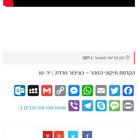
⏱️ זמן קריאה משוער:
1 דקה
הקדמת תיקוני הזוהר – כציפור נודדת | יד-טו
ok.com
MySpace
Gmail
Copy
Messenger
WhatsApp
Email
Twitter
Facebook
Link
Viber
Telegram
Skype
Message
Print
שתפו וזכו את הרבים (-: