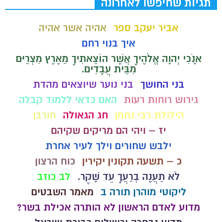
תגיות שחיפשו לאחרונה
אביר יעקב ספר
אהיה אשר אהיה
איך בנוי רחם
אָנֹכִי יְהוָה אֱלֹהֶיךָ אֲשֶׁר הוֹצֵאתִיךָ מֵאֶרֶץ מִצְרַיִם
מִבֵּית עֲבָדִים.
בני החושך
בני נוער שיוצאים מהדת
גירוש רוחות רעות
האם כדאי ללמוד קבלה
הילולת רבי נחמן
חג הגאולה
חורבן
יז – ויהי הם מריקים שקיהם
ילבש שחורים וילך לעיר אחרת
כ – תשעה תקונין יקירין
כוח הרצון
לֹא תַעֲנֶה בְרֵעֲךָ עֵד שָׁקֶר.
לב כוזב
ליקוטי מוהרן תורה ב
מאמר השבטים
מדוע לאדם הראשון לא הותרה אכילת בשר?