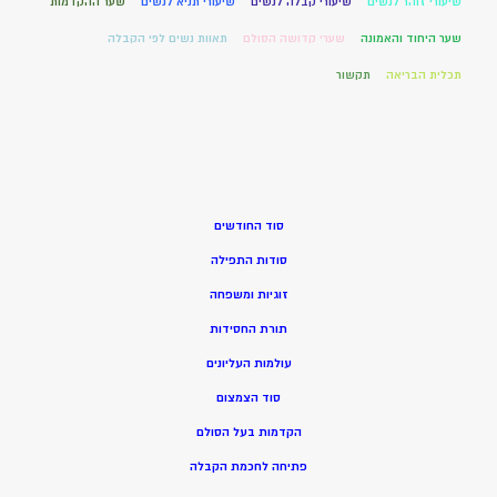
שיעורי זוהר לנשים
שיעורי קבלה לנשים
שיעורי תניא לנשים
שער ההקדמות
שער היחוד והאמונה
שערי קדושה הסולם
תאוות נשים לפי הקבלה
תכלית הבריאה
תקשור
סוד החודשים
סודות התפילה
זוגיות ומשפחה
תורת החסידות
עולמות העליונים
סוד הצמצום
הקדמות בעל הסולם
פתיחה לחכמת הקבלה