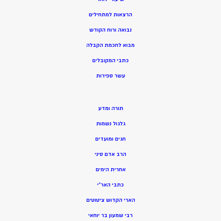
הרצאות למתחילים
נבואה ורוח הקודש
מ
בוא לחכמת הקבלה
כתבי המקובלים
ע
שר ספירות
תורה ומדע
גלגול נשמות
חגים ומועדים
הרב אדם סיני
אחרית הימים
כתבי האר”י
הארי הקדוש ציטוטים
רבי שמעון בר יוחאי