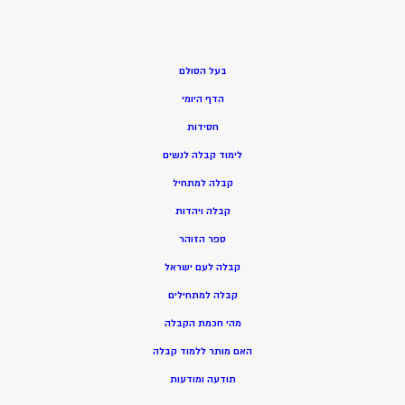
בעל הסולם
הדף היומי
חסידות
ל
ימוד קבלה לנשים
ק
בלה למתחיל
ק
בלה ויהדות
ספר הזוהר
קבלה לעם ישראל
קבלה למתחילים
מהי חכמת הקבלה
האם מותר ללמוד קבלה
תודעה ומודעות