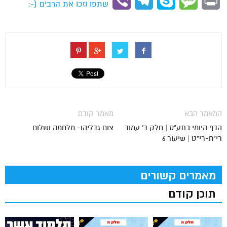
Viber
Telegram
Skype
Message
Print
שתפו וזכו את הרבים (-:
המאמר הבא
מאמר קודם
הדף היומי בתע"ס | חלק ד' עמוד
צום גדליהו- מלחמה ושלום
רי"ח-רי"ט | שיעור 6
מאמרים קשורים
תוכן קודם