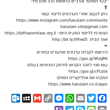
״בעל הסולם״ והרב״ש בראשות הרב אדם סיני.
❡
ניתן לעקוב אחרי העדכונים וליצור קשר
https://www.instagram.com/hasulam.community
hasulam.site@gmail.com
הצטרפו ללימוד התע״ס היומי: https://dafhayomitaas.org.il
אתר הבית: http://bit.ly/2Vhv6Zt
❧
הירשמו לקבלת עדכונים ושיעורים נבחרים:
https://goo.gl/VAJgMz
עשו מנוי לזוהר הקדוש לחיזוק הפנימיות בעולם:
https://goo.gl/cPLdsk
התקינו את אפליקציית הסולם:
https://www.hasulam.co.il/apps
ok.com
MySpace
Gmail
Copy
Messenger
WhatsApp
Email
Twitter
Facebook
Link