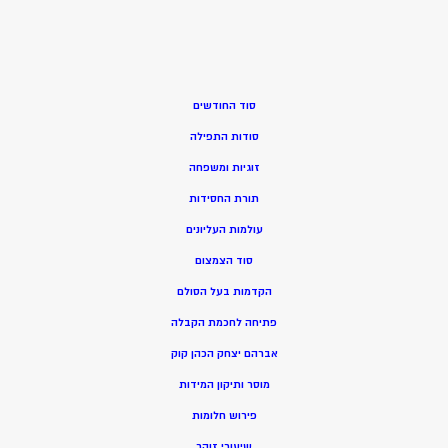
סוד החודשים
סודות התפילה
זוגיות ומשפחה
תורת החסידות
עולמות העליונים
סוד הצמצום
הקדמות בעל הסולם
פתיחה לחכמת הקבלה
אברהם יצחק הכהן קוק
מוסר ותיקון המידות
פירוש חלומות
שיעורי זוהר