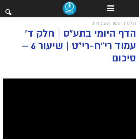
תלמוד עשר הספירות
הדף היומי בתע”ס | חלק ד’
עמוד רי”ח-רי”ט | שיעור 6 –
סיכום