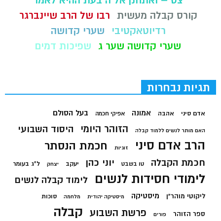
צט – ואתחנן אל ה בעת ההיא לאמר
קורס קבלה מעשית
רבו של הרב שיינברגר
רדיוטאקטיבי
שערי קדושה
שערי קדושה שער ג
שפיכות דמים
תגיות נבחרות
בעל הסולם
אמונה
אדם סיני
אהבה
אפיקי חכמה
הזוהר היומי
היסוד השבועי
האם מותר לנשים ללמוד קבלה
הרב אדם סיני
חכמת הנסתר
זוגיות
חכמת הקבלה
יוני כהן
יעקב
ל"ג בעומר
טו בשבט
יצחק
לימודי חסידות לנשים
לימוד קבלה לנשים
מיסטיקה
ליקוטי מוהר"ן
סוכות
מיסטיקה יהודית
מלחמה
קבלה
פרשת השבוע
ספר הזוהר
פורים