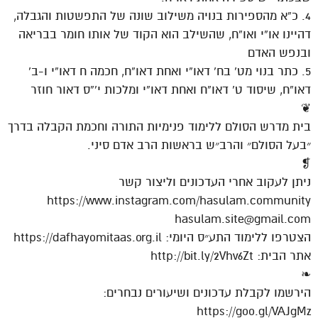
4. כ”א מהספירות בנויה משילוב שונה של התפשטות והגבלה,
דהיינו או”י ואו”ח, שהשילב הוא הקוד של אותו חומר בבריאה
ובנפש האדם
5. כתר בנוי מט’ בח’ דאו”י ואחת דאו”ח, חכמה ח דאו”י ו-ב’
דאו”ח, שיסוד ט’ דאו”ח ואחת דאו”י ומלכות י'”ס דאור חוזר
❦
בית מדרש הסולם ללימוד פנימיות התורה וחכמת הקבלה בדרך
״בעל הסולם״ והרב״ש בראשות הרב אדם סיני.
❡
ניתן לעקוב אחרי העדכונים וליצור קשר
https://www.instagram.com/hasulam.community
hasulam.site@gmail.com
הצטרפו ללימוד התע״ס היומי: https://dafhayomitaas.org.il
אתר הבית: http://bit.ly/2Vhv6Zt
❧
הירשמו לקבלת עדכונים ושיעורים נבחרים:
https://goo.gl/VAJgMz