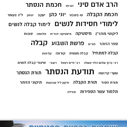
הרב אדם סיני
חכמת הנסתר
זוגיות
חכמת הקבלה
יוני כהן
יעקב
ל"ג בעומר
טו בשבט
יצחק
לימודי חסידות לנשים
לימוד קבלה לנשים
מיסטיקה
ליקוטי מוהר"ן
סוכות
מיסטיקה יהודית
מלחמה
קבלה
פרשת השבוע
ספר הזוהר
פורים
קבלה למתחיל
קורונה
קבלה מעשית
קליפות
שיעורי קבלה לנשים
רבי ברוך שלום הלוי אשלג
רבי חיים ויטאל
רשבי
תודעת הנסתר
תורת הנסתר
שערי קדושה
תורת הקבלה
תיקוני הזוהר
תורת הסוד
תיקון ליל שבועות
תלמוד עשר הספירות
תפילה