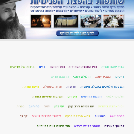
אביר יעקב נהריה
בנין החברה העתידית - בעל הסולם
ברית
ברכות של צדיקים
דייטים
האביר יעקב
הילולא רשבי
הרמבם צדיק
השבעת מלאכים בקבלה מעשית
חדשות
חזרה בשאלה
חיסון קורונה
חלקיקי אלוקי
חמשת החושים
חסדים
חשיבות פנימיות התורה
יום האהבה ביהדות
יום פטירת הרב קוק
יוני כהן
יראה
כח חיוב
כפרות
כפרות 2017
כשרונות
לח – מרכבת פרעה
לימודי חסידות לנשים
לך לך
למשוך בעורלה
מאמר בלילא דכלא
מהי אישה זונה בפנימיות