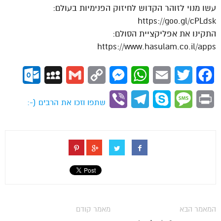
עשו מנוי לזוהר הקדוש לחיזוק הפנימיות בעולם:
https://goo.gl/cPLdsk
התקינו את אפליקציית הסולם:
https://www.hasulam.co.il/apps
ok.com
MySpace
Gmail
Copy
Messenger
WhatsApp
Email
Twitter
Facebook
Link
Viber
Telegram
Skype
Message
Print
שתפו וזכו את הרבים (-:
המאמר הבא
מאמר קודם