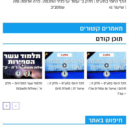
הדף היומי בתע"ס | חלק ב' עמוד עז
פניני החכמה: פרה אדומה ומה
| שיעור 41
שמסביב
מאמרים קשורים
תוכן קודם
הדף היומי בתע”ס – חלק ה |
הדף היומי בתע”ס – חלק ה |
תלמוד עשר הספירות – חלק
סיכום | שיעור 36 עמודים שנ”ו
שיעור 37 | סעודת סיום
א’ | שאלות ותשובות
– שנ”ז
חיפוש באתר