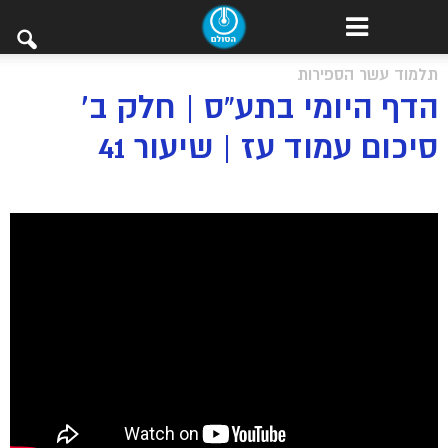
תלמוד עשר הספירות
הדף היומי בתע”ס | חלק ב’
סיכום עמוד עז | שיעור 41