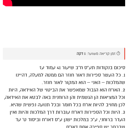
⏱️ זמן קריאה משוער:
1 דקה
סיכום בנקודות תע”ס ח”ב שיעור 41 עמוד עז
1. כל העשר ספירות דאור חוזר הם ממטה למעלה, דהיינו
שהמלכות – האני – הוא המקור לאור חוזר.
2. האו”ח הוא הגבול שמאפשר את הביטוי של האידאה, היות
וכל המציאות הן הגשמית והן הרוחנית באה לבטא את האידאה,
לכן מחויב להיות או”ח בכל חומר ובכל תנועה נפשית שהיא.
3. היות וכל הספירות דאו”ח עוברות דרך המלכות והיות ואין
העדר ברוחני, ע”כ במלכות ישנן ע”ס דאו”ח וביסוד ט’ עד
שבכתר יש ספירה אחת דאו”ח.