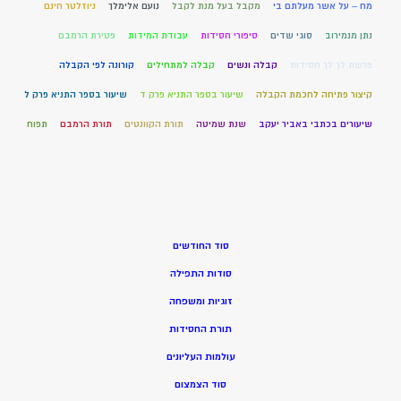
מח – על אשר מעלתם בי
מקבל בעל מנת לקבל
נועם אלימלך
ניוזלטר חינם
נתן מנמירוב
סוגי שדים
סיפורי חסידות
עבודת המידות
פטירת הרמבם
פרשת לך לך חסידות
קבלה ונשים
קבלה למתחילים
קורונה לפי הקבלה
קיצור פתיחה לחכמת הקבלה
שיעור בספר התניא פרק ד
שיעור בספר התניא פרק ל
שיעורים בכתבי באביר יעקב
שנת שמיטה
תורת הקוונטים
תורת הרמבם
תפוח
סוד החודשים
סודות התפילה
זוגיות ומשפחה
תורת החסידות
עולמות העליונים
סוד הצמצום