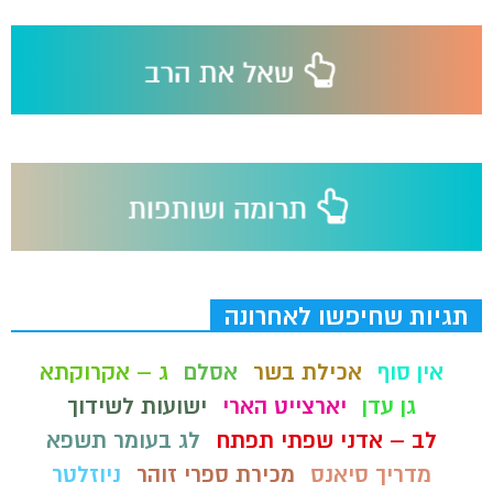
תגיות שחיפשו לאחרונה
אין סוף
אכילת בשר
אסלם
ג – אקרוקתא
גן עדן
יארצייט הארי
ישועות לשידוך
לב – אדני שפתי תפתח
לג בעומר תשפא
מדריך סיאנס
מכירת ספרי זוהר
ניוזלטר