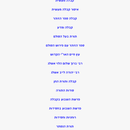
קבלה מעשית
איסור קבלה מעשית
קבלה ספר הזוהר
קבלה ומדע
תורת בעל הסולם
ספר הזוהר עם פירוש הסולם
עץ חיים האר”י הקדוש
רבי ברוך שלום הלוי אשלג
רבי יהודה לייב אשלג
קבלה ותורת החן
סודות התורה
פרשת השבוע בקבלה
פרשת השבוע בחסידות
רוחניות וחסידות
תורת הנסתר