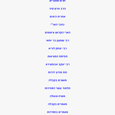
חגים ומועדים
הרב אדם סיני
אחרית הימים
כתבי האר”י
הארי הקדוש ציטוטים
רבי שמעון בר יוחאי
רבי יצחק לוריא
תפיסת המציאות
רבי יעקב אבוחצירא
תת מודע יהדות
מושגים בקבלה
תלמוד עשר הספירות
משיח וגאולה
מאמרים בקבלה
מאמרים בחסידות