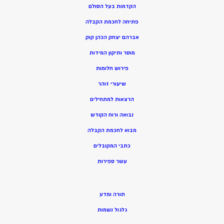
הקדמות בעל הסולם
פתיחה לחכמת הקבלה
אברהם יצחק הכהן קוק
מוסר ותיקון המידות
פירוש חלומות
שיעורי זוהר
הרצאות למתחילים
נבואה ורוח הקודש
מ
בוא לחכמת הקבלה
כתבי המקובלים
ע
שר ספירות
תורה ומדע
גלגול נשמות