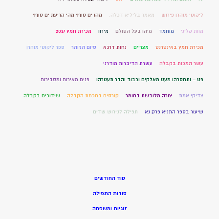
ליקוטי מוהרן פירוש
מאמר בליליא דכלה.
מהו ים סוף? מהי קריעת ים סוף?
מוות קליני
מוחמד
מיהו בעל הסולם
מירון
מכירת חמץ 2017
מכירת חמץ באינטרנט
מצריים
נחות דרגא
סיום הזוהר
ספר ליקוטי מוהרן
עשר המכות בקבלה
עשרת הדיברות מודרני
פט – ותחסרהו מעט מאלקים וכבוד והדר תעטרהו
פנים מאירות ומסבירות
צדיקי אמת
צורה מלובשת בחומר
קורסים בחכמת הקבלה
שידוכים בקבלה
שיעור בספר התניא פרק נא
תפילה לגירוש שדים
סוד החודשים
סודות התפילה
זוגיות ומשפחה