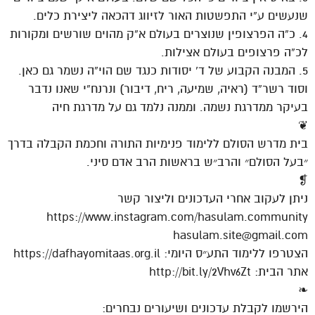
שנעשים ע”י התפשטות האור לזיווג דהכאה ליצירת כלים.
4. כ”ה הפרצופין שנוצרים בעולם א”ק מהוים שורשים ומקורות
לכ”ה פרצופים בעולם אצילות.
5. המבנה הקבוע של ד’ יסודות כנגד שם הוי”ה נשמר גם כאן.
וסוד רשר”ד (ראיה, שמיעה, ריח, דיבור) ונרנח”י שאנו נדבר
בעיקר ממדרגת נשמה. וממנה נלמד גם על מדרגת חיה
❦
בית מדרש הסולם ללימוד פנימיות התורה וחכמת הקבלה בדרך
״בעל הסולם״ והרב״ש בראשות הרב אדם סיני.
❡
ניתן לעקוב אחרי העדכונים וליצור קשר
https://www.instagram.com/hasulam.community
hasulam.site@gmail.com
הצטרפו ללימוד התע״ס היומי: https://dafhayomitaas.org.il
אתר הבית: http://bit.ly/2Vhv6Zt
❧
הירשמו לקבלת עדכונים ושיעורים נבחרים: