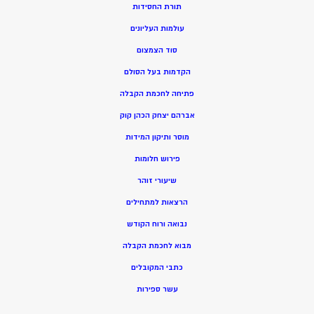
תורת החסידות
עולמות העליונים
סוד הצמצום
הקדמות בעל הסולם
פתיחה לחכמת הקבלה
אברהם יצחק הכהן קוק
מוסר ותיקון המידות
פירוש חלומות
שיעורי זוהר
הרצאות למתחילים
נבואה ורוח הקודש
מ
בוא לחכמת הקבלה
כתבי המקובלים
ע
שר ספירות