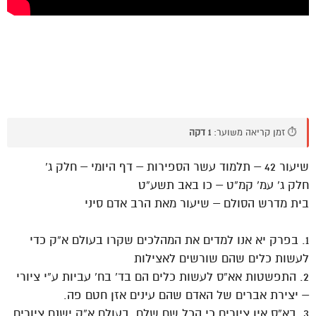
⏱️ זמן קריאה משוער:
1 דקה
שיעור 42 – תלמוד עשר הספירות – דף היומי – חלק ג’
חלק ג’ עמ’ קמ”ט – כו באב תשע”ט
בית מדרש הסולם – שיעור מאת הרב אדם סיני
1. בפרק יא אנו למדים את המהלכים שקרו בעולם א”ק כדי
לעשות כלים שהם שורשים לאצילות
2. התפשטות אא”ס לעשות כלים הם בד’ בח’ עביות ע”י ציורי
– יצירת אברים של האדם שהם עינים אזן חטם פה.
3. בא”ס אין ציורים כי הכל שם שלם. בעולם א”ק ישנם ציורים