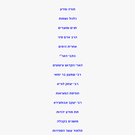
תורה ומדע
גלגול נשמות
חגים ומועדים
הרב אדם סיני
אחרית הימים
כתבי האר”י
הארי הקדוש ציטוטים
רבי שמעון בר יוחאי
רבי יצחק לוריא
תפיסת המציאות
רבי יעקב אבוחצירא
תת מודע יהדות
מושגים בקבלה
תלמוד עשר הספירות