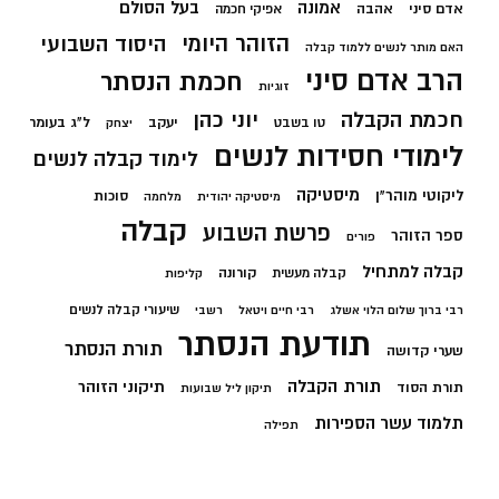
בעל הסולם
אמונה
אדם סיני
אהבה
אפיקי חכמה
הזוהר היומי
היסוד השבועי
האם מותר לנשים ללמוד קבלה
הרב אדם סיני
חכמת הנסתר
זוגיות
חכמת הקבלה
יוני כהן
יעקב
ל"ג בעומר
טו בשבט
יצחק
לימודי חסידות לנשים
לימוד קבלה לנשים
מיסטיקה
ליקוטי מוהר"ן
סוכות
מיסטיקה יהודית
מלחמה
קבלה
פרשת השבוע
ספר הזוהר
פורים
קבלה למתחיל
קורונה
קבלה מעשית
קליפות
שיעורי קבלה לנשים
רבי ברוך שלום הלוי אשלג
רבי חיים ויטאל
רשבי
תודעת הנסתר
תורת הנסתר
שערי קדושה
תורת הקבלה
תיקוני הזוהר
תורת הסוד
תיקון ליל שבועות
תלמוד עשר הספירות
תפילה