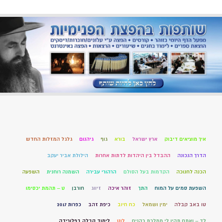
איך מוציאים דיבוק
ארץ ישראל
בורא
גוף
גיהנום
גלגל המזלות החדש
הדרך הנכונה
ההבדל בין היהדות לדתות אחרות
הילולת אביר יעקב
הכנה לחנוכה
הקדמות בעל הסולם
הרהורי עבירה
השמנה רוחנית
השפעה
השפעת סמים על המוח
התך
זוהר איכה
זיווג
חורבן
ט – תהמת יכסימו
טו באב קבלה
ימין ושמאל
כח חיוב
כיפת זהב
כפרות 2017
לד – ואתם תהיו לי ממלכת כהנים
לוט
לימוד קבלה בפלורידה