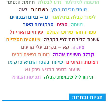
הרשמה לניוזלטר
זרע לבטלה
חחמת הנסתר
טופס מכירת חמץ
כשרונות
לאה
לימוד קבלה בתילאנד
נו – וביום הבכורים
נשמה
סמים
ספקטרום האור
ספר הזוהר פירוש הסולם
עץ חיים הארי זל
עשרת הדיברות לפי הקבלה
ציטוטים חסידיים
צעקה
קא – בקרוב עלי מרעים
קבלה מעשית אהבה
רוחות רפאים בבית
רצונות דמיוניים
שיעור בספר התניא פרק מו
שיעור בספר התניא פרק נא
תיקון ליל שבועות קבלה
תפיסת הבורא
תגיות נבחרות