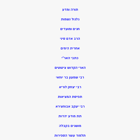
תורה ומדע
גלגול נשמות
חגים ומועדים
הרב אדם סיני
אחרית הימים
כתבי האר”י
הארי הקדוש ציטוטים
רבי שמעון בר יוחאי
רבי יצחק לוריא
תפיסת המציאות
רבי יעקב אבוחצירא
תת מודע יהדות
מושגים בקבלה
תלמוד עשר הספירות