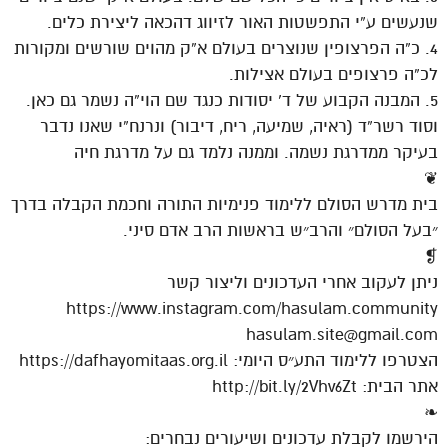
שנעשים ע”י התפשטות האור לזיווג דהכאה ליצירת כלים.
4. כ”ה הפרצופין שנוצרים בעולם א”ק מהוים שורשים ומקורות
לכ”ה פרצופים בעולם אצילות.
5. המבנה הקבוע של ד’ יסודות כנגד שם הוי”ה נשמר גם כאן.
וסוד רשר”ד (ראיה, שמיעה, ריח, דיבור) ונרנח”י שאנו נדבר
בעיקר ממדרגת נשמה. וממנה נלמד גם על מדרגת חיה
❦
בית מדרש הסולם ללימוד פנימיות התורה וחכמת הקבלה בדרך
״בעל הסולם״ והרב״ש בראשות הרב אדם סיני.
❡
ניתן לעקוב אחרי העדכונים וליצור קשר
https://www.instagram.com/hasulam.community
hasulam.site@gmail.com
הצטרפו ללימוד התע״ס היומי: https://dafhayomitaas.org.il
אתר הבית: http://bit.ly/2Vhv6Zt
❧
הירשמו לקבלת עדכונים ושיעורים נבחרים: