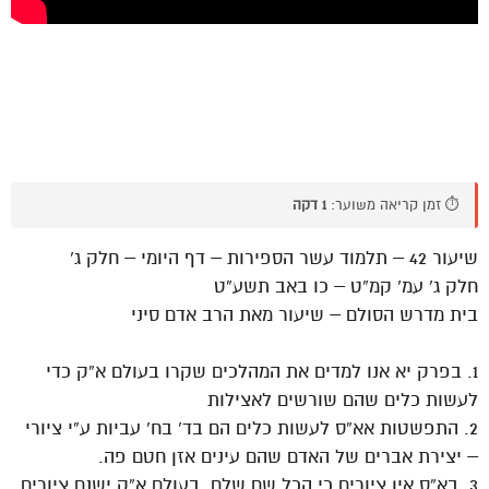
⏱️ זמן קריאה משוער:
1 דקה
שיעור 42 – תלמוד עשר הספירות – דף היומי – חלק ג’
חלק ג’ עמ’ קמ”ט – כו באב תשע”ט
בית מדרש הסולם – שיעור מאת הרב אדם סיני
1. בפרק יא אנו למדים את המהלכים שקרו בעולם א”ק כדי
לעשות כלים שהם שורשים לאצילות
2. התפשטות אא”ס לעשות כלים הם בד’ בח’ עביות ע”י ציורי
– יצירת אברים של האדם שהם עינים אזן חטם פה.
3. בא”ס אין ציורים כי הכל שם שלם. בעולם א”ק ישנם ציורים