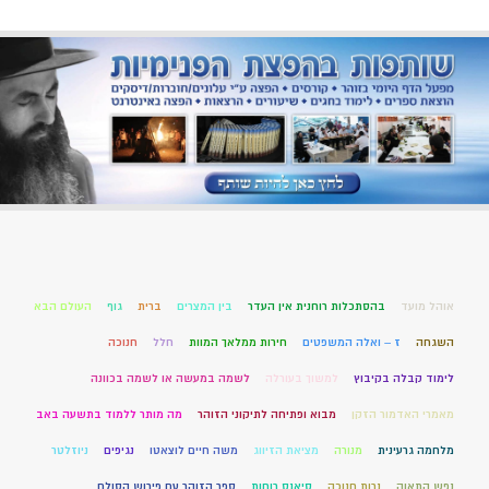
אוהל מועד
בהסתכלות רוחנית אין העדר
בין המצרים
ברית
גוף
העולם הבא
השגחה
ז – ואלה המשפטים
חירות ממלאך המוות
חלל
חנוכה
לימוד קבלה בקיבוץ
למשוך בעורלה
לשמה במעשה או לשמה בכוונה
מאמרי האדמור הזקן
מבוא ופתיחה לתיקוני הזוהר
מה מותר ללמוד בתשעה באב
מלחמה גרעינית
מנורה
מציאת הזיווג
משה חיים לוצאטו
נגיפים
ניוזלטר
נפש התאוה
נרות חנוכה
סיאנס רוחות
ספר הזוהר עם פירוש הסולם