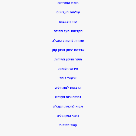
תורת החסידות
עולמות העליונים
סוד הצמצום
הקדמות בעל הסולם
פתיחה לחכמת הקבלה
אברהם יצחק הכהן קוק
מוסר ותיקון המידות
פירוש חלומות
שיעורי זוהר
הרצאות למתחילים
נבואה ורוח הקודש
מ
בוא לחכמת הקבלה
כתבי המקובלים
ע
שר ספירות