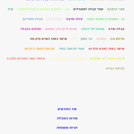
ספרי הרמבם
ספרי קבלה למתחילים
עב – לפעמים בא לאדם הרהור תשובה
עייף
פו – פוסעים בו פסיעה קטנה
פירוד וחיבור
צום גדליהו
קבלה וחסידות
קבלה ומדע
קורונה לפי הזוהר
קורות חיים הרבי מקוצק
קורסים בקבלה
קליפת נגה
קסמים
רבי נחמן
רדיו
שיעור בספר התניא פרק מח
שיעור בספר התניא פרק נא
שערי קדושה בסוד
תודעת הנסתר ביהדות
תיקוני הזוהר לפי מאמרים
תיקוני הזוהר מעלות הסולם
תלמוד עשר הספירות חלק א
תפיסת הבורא
סוד החודשים
סודות התפילה
זוגיות ומשפחה