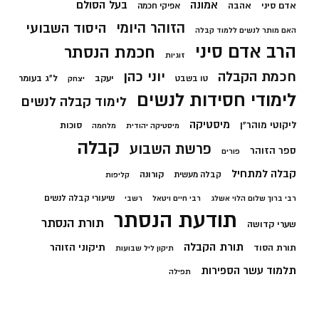
בעל הסולם
אמונה
אדם סיני
אהבה
אפיקי חכמה
הזוהר היומי
היסוד השבועי
האם מותר לנשים ללמוד קבלה
הרב אדם סיני
חכמת הנסתר
זוגיות
חכמת הקבלה
יוני כהן
יעקב
ל"ג בעומר
טו בשבט
יצחק
לימודי חסידות לנשים
לימוד קבלה לנשים
מיסטיקה
ליקוטי מוהר"ן
סוכות
מיסטיקה יהודית
מלחמה
קבלה
פרשת השבוע
ספר הזוהר
פורים
קבלה למתחיל
קורונה
קבלה מעשית
קליפות
שיעורי קבלה לנשים
רבי ברוך שלום הלוי אשלג
רבי חיים ויטאל
רשבי
תודעת הנסתר
תורת הנסתר
שערי קדושה
תורת הקבלה
תיקוני הזוהר
תורת הסוד
תיקון ליל שבועות
תלמוד עשר הספירות
תפילה