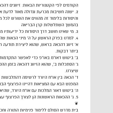
הקודמים לפי הקטגוריות הבאות: זיווגים דהכאה
2. ישנה חשיבות מכרעת וגדולה מאוד לדעת א
והיסודות בלימוד זה מהווים את השורש לכל מ
בהמשך השתלשלות קרן הבריאה
3. מי שאינו חושב דרך היסודות כל ידיעותיו מוטלות בספק.
4. למדנו בפרק הראשון על ה’ מיני הכאות שהם:
א’ זיווג דהכאה בראש, שהוא ליצירת תודעה 
ביתר דבקות.
ב’ ביטוש דאו”מ באו”פ כדי לאפשר התקדמות כ
ג’ הסתכלות ב’, שהוא הזיווג דהכאה בזמן הה
שיצרנו.
ד’ הכאה בין או”ח היורד לרשימה דהתלבשות 
המפגש הבא עם המציאות דהיינו הפרצוף הבא
ה’ ביטוש דאור המלכות עם או”ח היורד, שהיא
5. ג’ ההכאות הראשונות הן לצורך הפרצוף עצמו, ב’ ההכאות האחרות הן לצורך הפרצוף הבא.
❦
בית מדרש הסולם ללימוד פנימיות התורה וח