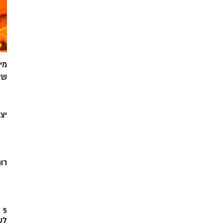
מי
של
יצ
רוח
5
לש