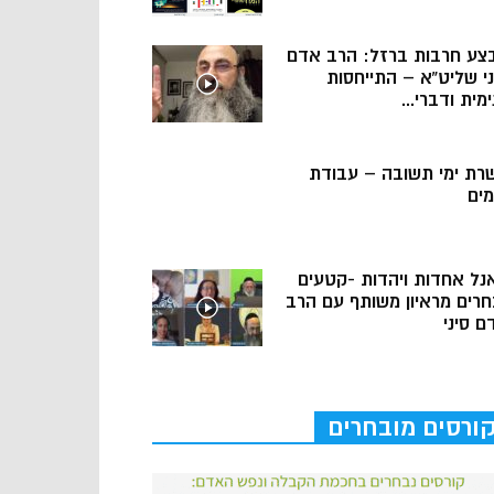
צע חרבות ברזל: הרב אדם
ני שליט”א – התייחסות
מית ודברי...
רת ימי תשובה – עבודת
מים
נל אחדות ויהדות -קטעים
חרים מראיון משותף עם הרב
ם סיני
ורסים מובחרים