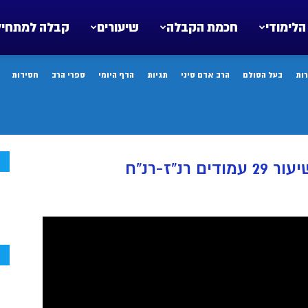
הלימודי
חכמת הקבלה
שיעורים
קבלה למתחיל
ות
בעל הסולם
הרב אדם סיני
תגיות
הדף היומי
ספרי הרב
חסידות
ח
נ”ז-רנ”ח
ח