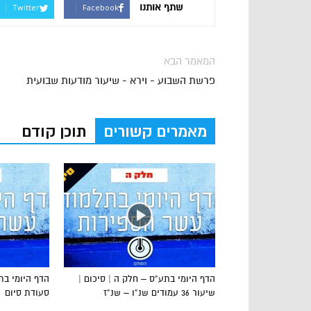
שתף אותנו
Twitter
Facebook
המאמר הבא
פרשת השבוע - וירא - שיעור מודעות שבועית
מאמרים קשורים
תוכן קודם
הדף היומי בתע”ס – חלק ה | סיכום |
שיעור 36 עמודים שנ”ו – שנ”ז
סעודת סיום