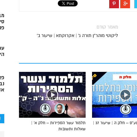
מב
סי
מאמר קודם
פני
ליקוטי מוהר"ן תורה ג' | אקרוקתא | שיעור ב'
עש
הי
פא
נב
אד
ק
הדף היומי בתע”ס – חלק ה | שיעור 37 |
תלמוד עשר הספירות – חלק א’ |
שאלות ותשובות