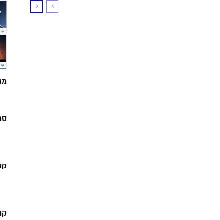
מג
סמ
קו
קו