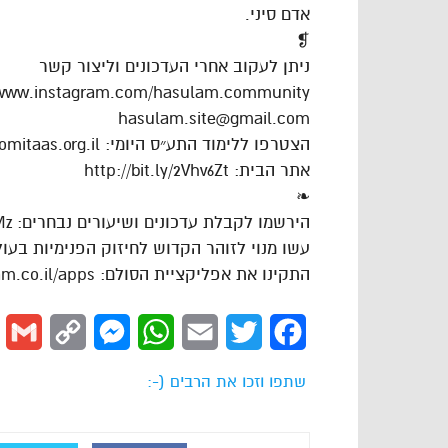
אדם סיני.
❡
ניתן לעקוב אחרי העדכונים וליצור קשר
/www.instagram.com/hasulam.community
hasulam.site@gmail.com
הצטרפו ללימוד התע״ס היומי: https://dafhayomitaas.org.il
אתר הבית: http://bit.ly/2Vhv6Zt
❧
הירשמו לקבלת עדכונים ושיעורים נבחרים: https://goo.gl/VAJgMz
עשו מנוי לזוהר הקדוש לחיזוק הפנימיות בעולם: ://goo.gl/cPLdsk
התקינו את אפליקציית הסולם: https://www.hasulam.co.il/apps
l
Copy
Messenger
WhatsApp
Email
Twitter
Facebook
Link
שתפו וזכו את הרבים (-: