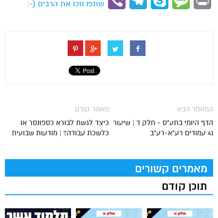
Viber
Telegram
Skype
Message
Print
שתפו וזכו את הרבים (-:
המאמר הבא
מאמר קודם
הדף היומי בתע"ס - חלק ד | שיעור
כיצד לגשת לבורא כספונסר או
41 עמודים רע"א-רע"ב
כלשכת עבודה? | מודעות שבועית
מאמרים קשורים
תוכן קודם