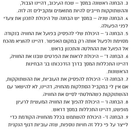
3. הבחנה ראשונה במסך – שכח העיכוב, דהיינו הגבול,
וההשתוקקות חייבים להיות מתואמים ומקבילים זה לזה.
4. הבחנה שניה – במסך יש הבחנה של היכולת לתכנן את צעדי
לפני הפעולה.
5. הבחנה ג’ – היכולת שלי להפסיק בפועל את החוויה בנקודה
מסוימת ולפעול אותה רק במקום האפשר. דהיינו להוציא מהכח
אל הפועל את ההחלטה והתכנון בראש.
6. הבחנה ד’ – היכולת לראות את הפרטים שבנו את החוויה,
דהיינו התכללות המסך בדרך הזדככותו בג’ הבחינות
הראשונות.
7. הבחנה ה’- היכולת להפסיק את העוביות, את ההשתוקקות,
אם אין לי במקביל הסתלקות מהחויה, דהיינו, לא להישאר עם
ההשתוקקות כשהחלטתי לסיים את החוויה.
8. הבחנה ו’ – היכולת להפוך את החוויה המעשית לרעיון
מופשט, דהיינו התכללות במסך דראש.
9. הבחנה ז’- היכולת להשתמש בכלל מהחוויה הקודמת כדי
לייצר על פי כלל זה חויות נוספות, שזה עוביות דגוף הנקנית