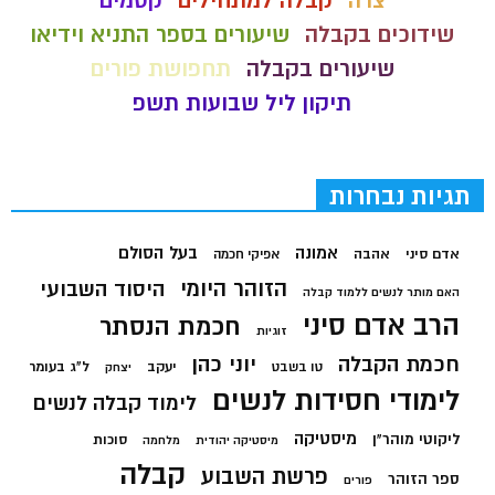
צרה
קבלה למתחילים
קסמים
שידוכים בקבלה
שיעורים בספר התניא וידיאו
שיעורים בקבלה
תחפושת פורים
תיקון ליל שבועות תשפ
תגיות נבחרות
בעל הסולם
אמונה
אדם סיני
אהבה
אפיקי חכמה
הזוהר היומי
היסוד השבועי
האם מותר לנשים ללמוד קבלה
הרב אדם סיני
חכמת הנסתר
זוגיות
חכמת הקבלה
יוני כהן
יעקב
ל"ג בעומר
טו בשבט
יצחק
לימודי חסידות לנשים
לימוד קבלה לנשים
מיסטיקה
ליקוטי מוהר"ן
סוכות
מיסטיקה יהודית
מלחמה
קבלה
פרשת השבוע
ספר הזוהר
פורים