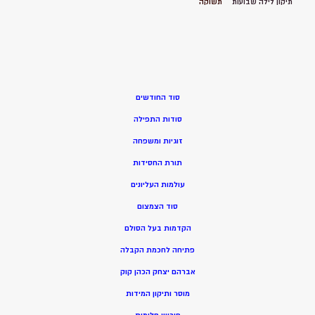
תיקון לילה שבועות
תשוקה
סוד החודשים
סודות התפילה
זוגיות ומשפחה
תורת החסידות
עולמות העליונים
סוד הצמצום
הקדמות בעל הסולם
פתיחה לחכמת הקבלה
אברהם יצחק הכהן קוק
מוסר ותיקון המידות