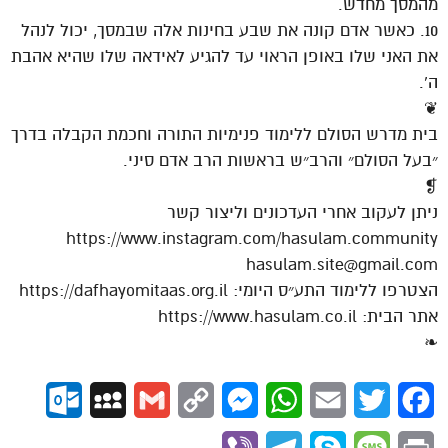
מהמסך מחדש.
10. כאשר אדם קונה את שבע בחינות אלה שבמסך, יכול לנהל
את האני שלו באופן הראוי עד להגיע לאידאה שלו שהיא אהבת
ה’.
❦
בית מדרש הסולם ללימוד פנימיות התורה וחכמת הקבלה בדרך
״בעל הסולם״ והרב״ש בראשות הרב אדם סיני.
❡
ניתן לעקוב אחרי העדכונים וליצור קשר
https://www.instagram.com/hasulam.community
hasulam.site@gmail.com
הצטרפו ללימוד התע״ס היומי: https://dafhayomitaas.org.il
אתר הבית: https://www.hasulam.co.il
❧
ok.com
MySpace
Gmail
Copy
Messenger
WhatsApp
Email
Twitter
Facebook
Link