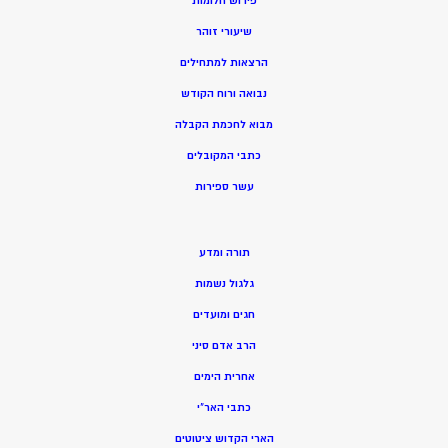
פירוש חלומות
שיעורי זוהר
הרצאות למתחילים
נבואה ורוח הקודש
מ
בוא לחכמת הקבלה
כתבי המקובלים
ע
שר ספירות
תורה ומדע
גלגול נשמות
חגים ומועדים
הרב אדם סיני
אחרית הימים
כתבי האר”י
הארי הקדוש ציטוטים