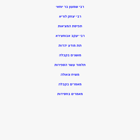
רבי שמעון בר יוחאי
רבי יצחק לוריא
תפיסת המציאות
רבי יעקב אבוחצירא
תת מודע יהדות
מושגים בקבלה
תלמוד עשר הספירות
משיח וגאולה
מאמרים בקבלה
מאמרים בחסידות