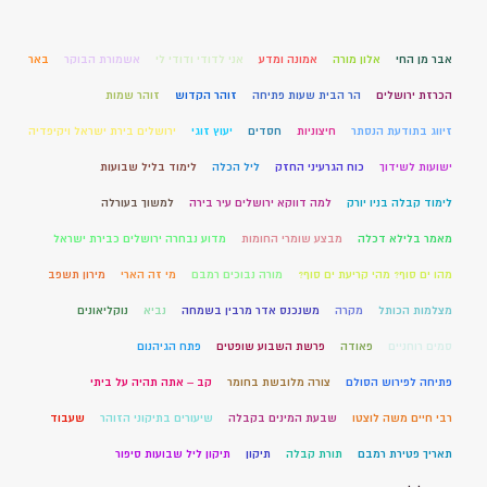
אבר מן החי
אלון מורה
אמונה ומדע
אני לדודי ודודי לי
אשמורת הבוקר
באר
הכרזת ירושלים
הר הבית שעות פתיחה
זוהר הקדוש
זוהר שמות
זיווג בתודעת הנסתר
חיצוניות
חסדים
יעוץ זוגי
ירושלים בירת ישראל ויקיפדיה
ישועות לשידוך
כוח הגרעיני החזק
ליל הכלה
לימוד בליל שבועות
לימוד קבלה בניו יורק
למה דווקא ירושלים עיר בירה
למשוך בעורלה
מאמר בלילא דכלה
מבצע שומרי החומות
מדוע נבחרה ירושלים כבירת ישראל
מהו ים סוף? מהי קריעת ים סוף?
מורה נבוכים רמבם
מי זה הארי
מירון תשפב
מצלמות הכותל
מקרה
משנכנס אדר מרבין בשמחה
נביא
נוקליאונים
סמים רוחניים
פאודה
פרשת השבוע שופטים
פתח הגיהנום
פתיחה לפירוש הסולם
צורה מלובשת בחומר
קב – אתה תהיה על ביתי
רבי חיים משה לוצטו
שבעת המינים בקבלה
שיעורים בתיקוני הזוהר
שעבוד
תאריך פטירת רמבם
תורת קבלה
תיקון
תיקון ליל שבועות סיפור