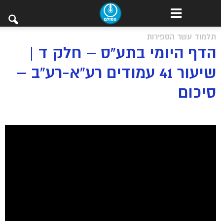
תלמוד עשר הספירות
הדף היומי בתע”ס – חלק ד |
שיעור 41 עמודים רע”א-רע”ב –
סיכום