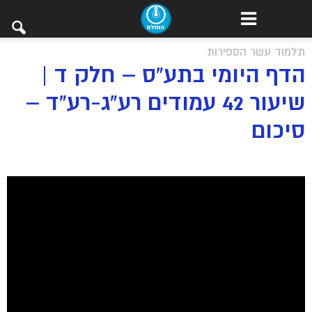
תלמוד עשר הספירות
הדף היומי בתע”ס – חלק ד |
שיעור 42 עמודים רע”ג-רע”ד –
סיכום