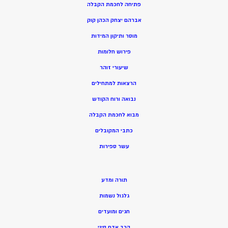
פתיחה לחכמת הקבלה
אברהם יצחק הכהן קוק
מוסר ותיקון המידות
פירוש חלומות
שיעורי זוהר
הרצאות למתחילים
נבואה ורוח הקודש
מ
בוא לחכמת הקבלה
כתבי המקובלים
ע
שר ספירות
תורה ומדע
גלגול נשמות
חגים ומועדים
הרב אדם סיני