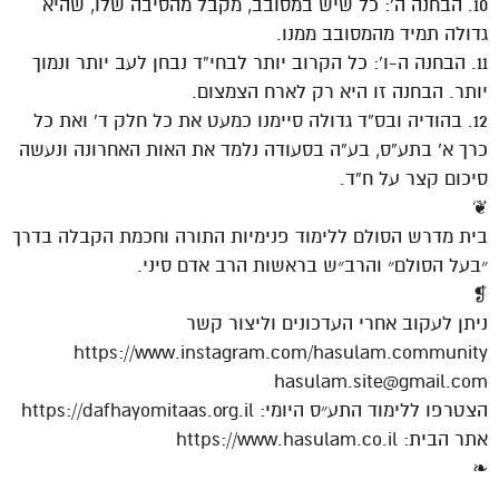
10. הבחנה ה’: כל שיש במסובב, מקבל מהסיבה שלו, שהיא
גדולה תמיד מהמסובב ממנו.
11. הבחנה ה-ו’: כל הקרוב יותר לבחי”ד נבחן לעב יותר ונמוך
יותר. הבחנה זו היא רק לארח הצמצום.
12. בהודיה ובס”ד גדולה סיימנו כמעט את כל חלק ד’ ואת כל
כרך א’ בתע”ס, בע”ה בסעודה נלמד את האות האחרונה ונעשה
סיכום קצר על ח”ד.
❦
בית מדרש הסולם ללימוד פנימיות התורה וחכמת הקבלה בדרך
״בעל הסולם״ והרב״ש בראשות הרב אדם סיני.
❡
ניתן לעקוב אחרי העדכונים וליצור קשר
https://www.instagram.com/hasulam.community
hasulam.site@gmail.com
הצטרפו ללימוד התע״ס היומי: https://dafhayomitaas.org.il
אתר הבית: https://www.hasulam.co.il
❧