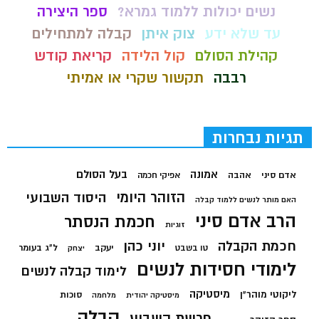
נשים יכולות ללמוד גמרא?
ספר היצירה
עד שלא ידע
צוק איתן
קבלה למתחילים
קהילת הסולם
קול הלידה
קריאת קודש
רבבה
תקשור שקרי או אמיתי
תגיות נבחרות
בעל הסולם
אמונה
אדם סיני
אהבה
אפיקי חכמה
הזוהר היומי
היסוד השבועי
האם מותר לנשים ללמוד קבלה
הרב אדם סיני
חכמת הנסתר
זוגיות
חכמת הקבלה
יוני כהן
יעקב
ל"ג בעומר
טו בשבט
יצחק
לימודי חסידות לנשים
לימוד קבלה לנשים
מיסטיקה
ליקוטי מוהר"ן
סוכות
מיסטיקה יהודית
מלחמה
קבלה
פרשת השבוע