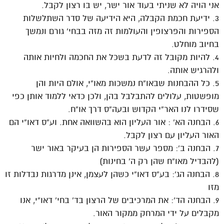
אני הויה לא שניתי בעוד אור ישר, יש בו רצון לקבל.
3. ידיעת חכמת הקבלה, היא הידיעה של סדר השתלשלות
הספירות והפרצופין והעולמות זה מזה בבחי’ גורם ונמשך
בחיוב מוחלט.
4. להיות מקובל זה לדעת בשכל את החכמה ולחיות אותה
ולהרגיש אותה.
5. כל ההבחנות שבאו”ח נמשכות מאו”י, אולם היות והן
מופשטות, עלולים להתבלבל בהן, ולכן כדאי ללמוד אותן כפי
שסידרו לנו האר”י הקדוש ובעה”ס דרך או”ח.
6. הבחנה הא’ : אור העליון הוא בהשוואה אחת. וע”ס דאו”י הם
האור העליון עם רצון לקבל.
7. הבחנה ב’: מספר עשר הספירות הן בעיקר באור ישר
(להבדיל מאו”ח שהן רק ה’ בחינות)
8. הבחנה הג’: בע”ס דאו”י כשהן לעצמן, אינן מדרגות נבדלות זו
מזו
9. הבחנה הד’: את המרכיבים של הרצון בד’ בחי’ דאו”י, אנו
מקבלים על ידי המרחק ממקור האור.