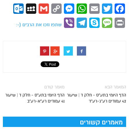
ok.com
MySpace
Gmail
Copy
Messenger
WhatsApp
Email
Twitter
Facebook
Link
Viber
Telegram
Skype
Message
Print
שתפו וזכו את הרבים (-:
המאמר הבא
מאמר קודם
הדף היומי בתע"ס - חלק ד | שיעור
הדף היומי בתע"ס - חלק ד | שיעור
42 עמודים רע"ג-רע"ד
41 עמודים רע"א-רע"ב
מאמרים קשורים