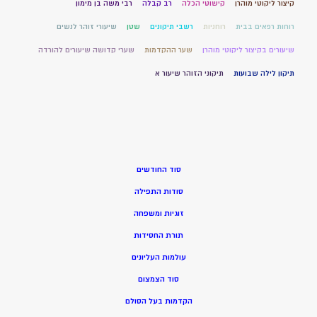
קיצור ליקוטי מוהרן
קישוטי הכלה
רב קבלה
רבי משה בן מימון
רוחות רפאים בבית
רוחניות
רשבי תיקונים
שטן
שיעורי זוהר לנשים
שיעורים בקיצור ליקוטי מוהרן
שער ההקדמות
שערי קדושה שיעורים להורדה
תיקון לילה שבועות
תיקוני הזוהר שיעור א
סוד החודשים
סודות התפילה
זוגיות ומשפחה
תורת החסידות
עולמות העליונים
סוד הצמצום
הקדמות בעל הסולם