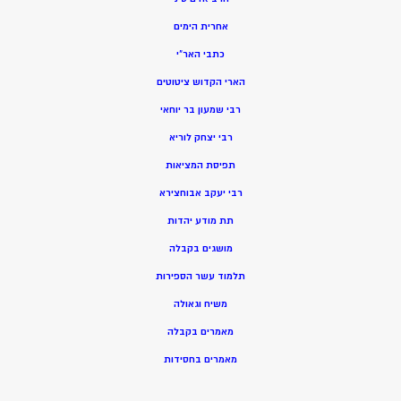
אחרית הימים
כתבי האר”י
הארי הקדוש ציטוטים
רבי שמעון בר יוחאי
רבי יצחק לוריא
תפיסת המציאות
רבי יעקב אבוחצירא
תת מודע יהדות
מושגים בקבלה
תלמוד עשר הספירות
משיח וגאולה
מאמרים בקבלה
מאמרים בחסידות