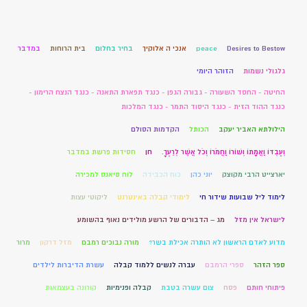
Desires to Bestow
peace
אנכי ה אלוקיך
בחיר בחלום
בית הרוחות
במדבר
גלגולי נשמות
הזוהר היומי
החיטה - החסד השעורה - גבורה הגפן - כנגד תפארת התאנה - כנגד הנצח הרימון -
כנגד ההוד הזית - כנגד היסוד התמר - כנגד המלכות
הילולתא האביר יעקב
הכותל
הקדמות הסולם
וְעַבְדּוֹ וַאֲמָתוֹ וְשׁוֹרוֹ וַחֲמֹרוֹ וְכֹל אֲשֶׁר לְרֵעֶךָ.
חן
חסידות פרשת במדבר
יארצייט הרבי מקוצק
יוני כהן
כוח הכבידה
לוח סיאנס למכירה
לימוד ליל שבועות שידור חי
לימודי קבלה באינטרנט
ליקוטי עצות
לישראל אין מזל
מג – הדבורים של הרשע מולידים נאוף בהשומע
מדוע לאדם הראשון לא הותרה אכילת בשר?
מורה נבוכים רמבם
מזל דרקון
מרור
ספר הזהר
ספרי הרמבם
עברה לנשים ללמוד קבלה
עשרת הדיברות לילדים
פיתוחי חותם
פסח
צום עשרה בטבת
קבלה ופנימיות
קורונה בעצמאות