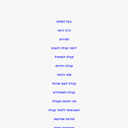
בעל הסולם
הדף היומי
חסידות
ל
ימוד קבלה לנשים
ק
בלה למתחיל
ק
בלה ויהדות
ספר הזוהר
קבלה לעם ישראל
קבלה למתחילים
מהי חכמת הקבלה
האם מותר ללמוד קבלה
תודעה ומודעות
משמעות החיים