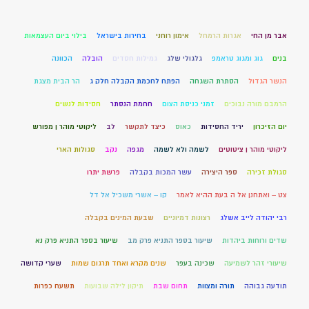
אבר מן החי
אגרות הרמחל
אימון רוחני
בחירות בישראל
בילוי ביום העצמאות
בנים
גוג ומגוג טראמפ
גלגולי שלג
גמילות חסדים
הובלה
הכוונה
הנשר הגדול
הסתרת השגחה
הפתח לחכמת הקבלה חלק ג
הר הבית מצגת
הרמבם מורה נבוכים
זמני כניסת הצום
חחמת הנסתר
חסידות לנשים
יום הזיכרון
יריד החסידות
כאוס
כיצד לתקשר
לב
ליקוטי מוהר ן מפורש
ליקוטי מוהר ן ציטוטים
לשמה ולא לשמה
מגפה
נקב
סגולות הארי
סגולת זכירה
ספר היצירה
עשר המכות בקבלה
פרשת יתרו
צט – ואתחנן אל ה בעת ההיא לאמר
קו – אשרי משכיל אל דל
רבי יהודה לייב אשלג
רצונות דמיוניים
שבעת המינים בקבלה
שדים ורוחות ביהדות
שיעור בספר התניא פרק מב
שיעור בספר התניא פרק נא
שיעורי זהר לשמיעה
שכינה בעפר
שנים מקרא ואחד תרגום שמות
שערי קדושה
תודעה גבוהה
תורה ומצוות
תחום שבת
תיקון לילה שבועות
תשעח כפרות