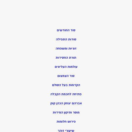
סוד החודשים
סודות התפילה
זוגיות ומשפחה
תורת החסידות
עולמות העליונים
סוד הצמצום
הקדמות בעל הסולם
פתיחה לחכמת הקבלה
אברהם יצחק הכהן קוק
מוסר ותיקון המידות
פירוש חלומות
שיעורי זוהר