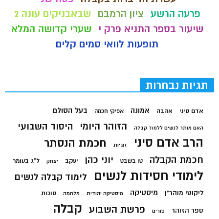
פרעה הרשע
ציון הרמבם
שבאבניקים עונה 2
שיעור בספר התניא פרק י
שערי קדושה המלא
תופעות לוואי סמים קלים
תגיות נבחרות
בעל הסולם
אמונה
אדם סיני
אהבה
אפיקי חכמה
הזוהר היומי
היסוד השבועי
האם מותר לנשים ללמוד קבלה
הרב אדם סיני
חכמת הנסתר
זוגיות
חכמת הקבלה
יוני כהן
יעקב
ל"ג בעומר
טו בשבט
יצחק
לימודי חסידות לנשים
לימוד קבלה לנשים
מיסטיקה
ליקוטי מוהר"ן
סוכות
מיסטיקה יהודית
מלחמה
קבלה
פרשת השבוע
ספר הזוהר
פורים