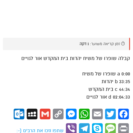
⏱️ זמן קריאה משוער:
1 דקה
קבלה שופרו של משיח יהדות בית המקדש אור לגויים
0:00 a שופרו של משיח
33:35 b יהדות
44:34 c בית המקדש
02:04:33 d אור לגויים
ok.com
MySpace
Gmail
Copy
Messenger
WhatsApp
Email
Twitter
Facebook
Link
Viber
Telegram
Skype
Message
Print
שתפו וזכו את הרבים (-: