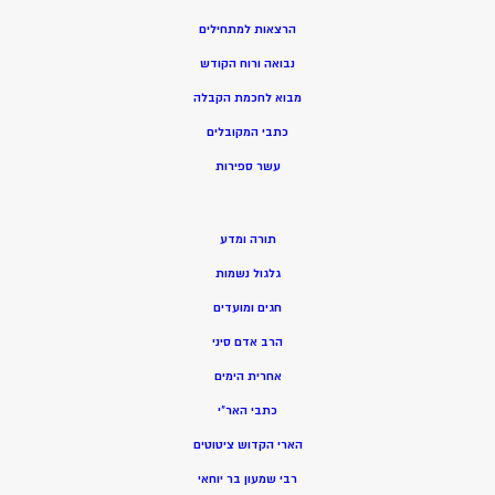
הרצאות למתחילים
נבואה ורוח הקודש
מ
בוא לחכמת הקבלה
כתבי המקובלים
ע
שר ספירות
תורה ומדע
גלגול נשמות
חגים ומועדים
הרב אדם סיני
אחרית הימים
כתבי האר”י
הארי הקדוש ציטוטים
רבי שמעון בר יוחאי