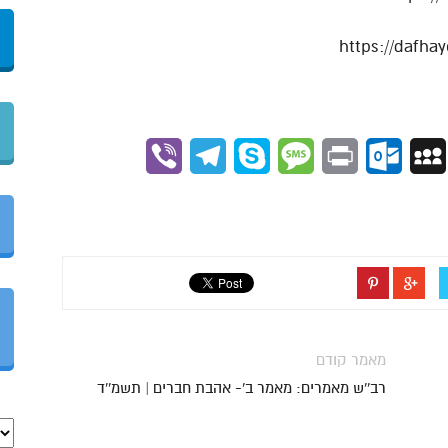
Viber
Telegram
Skype
Message
Outlook.com
Print
MySpace
Gmai
מאמר קודם
רב''ש מאמרים: מאמר ב'- אהבת חברים | תשמ''ד