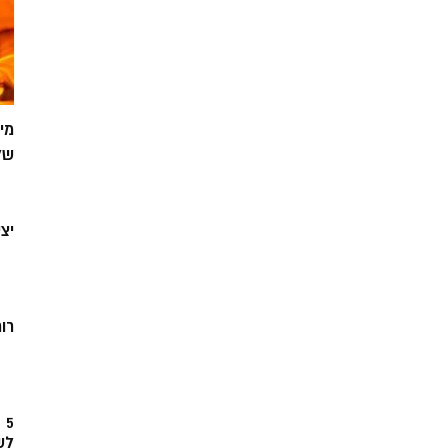
מי
של
יצ
רוח
5
לש