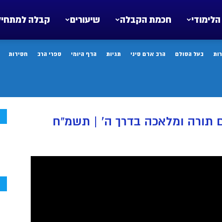
הלימודי
חכמת הקבלה
שיעורים
קבלה למתחיל
ות
בעל הסולם
הרב אדם סיני
תגיות
הדף היומי
ספרי הרב
חסידות
ח
 תורה ומלאכה בדרך ה’ | תשמ”ח
ח