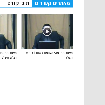
מאמרים קשורים
תוכן קודם
מאמר מ”ד מהי מלחמת רשות | רב”ש
מאמר מ”ה מהו
תש”נ
רב”ש תש”נ