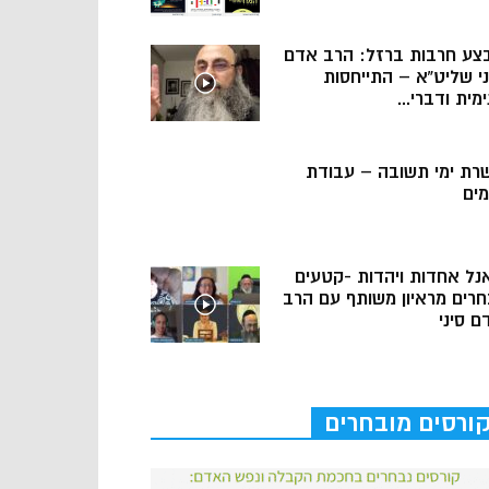
צע חרבות ברזל: הרב אדם
ני שליט”א – התייחסות
מית ודברי...
רת ימי תשובה – עבודת
מים
נל אחדות ויהדות -קטעים
חרים מראיון משותף עם הרב
ם סיני
ורסים מובחרים