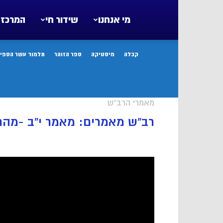
מי אנחנו
שידור חי
המרכז 
קבלה
מיסטיקה
ספר הזוהר
תלמוד עשר הספיר
מאמרי הרב"ש
רב”ש מאמרים: מאמר י”ב -מהם