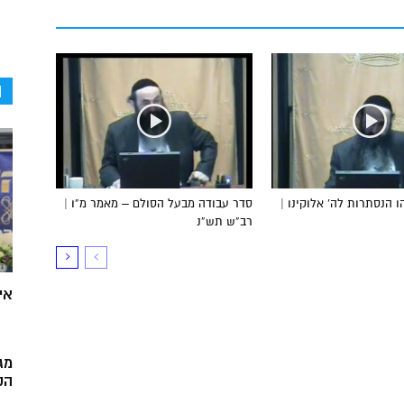
ה
 הנסתרות לה’ אלוקינו |
סדר עבודה מבעל הסולם – מאמר מ”ו |
רב”ש תש”נ
אי
מג
הק