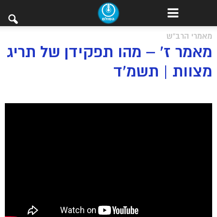
מאמרי הרב"ש
מאמר ז’ – מהו תפקידן של תריג
מצוות | תשמ’ד