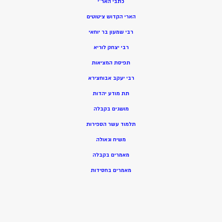
כתבי האר”י
הארי הקדוש ציטוטים
רבי שמעון בר יוחאי
רבי יצחק לוריא
תפיסת המציאות
רבי יעקב אבוחצירא
תת מודע יהדות
מושגים בקבלה
תלמוד עשר הספירות
משיח וגאולה
מאמרים בקבלה
מאמרים בחסידות