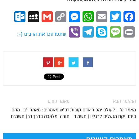
ok.com
MySpace
Gmail
Copy
Messenger
WhatsApp
Email
Twitter
Facebook
Link
Viber
Telegram
Skype
Message
Print
שתפו וזכו את הרבים (-:
המאמר הבא
מאמר קודם
מאמר ט' - לעולם ימכור אדם קורות
רב"ש מאמרים: מאמר י"ב -מהם
ביתו ויקח מנעלים לרגליו | תשמ'ד
תורה ומלאכה בדרך ה' | תשמ"ח