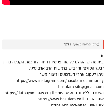
⏱️ זמן קריאה משוער:
1 דקה
❦
בית מדרש הסולם ללימוד פנימיות התורה וחכמת הקבלה בדרך
״בעל הסולם״ והרב״ש בראשות הרב אדם סיני.
ניתן לעקוב אחרי העדכונים וליצור קשר
https://www.instagram.com/hasulam.community
hasulam.site@gmail.com
הצטרפו ללימוד התע״ס היומי: https://dafhayomitaas.org.il
אתר הבית: https://www.hasulam.co.il
צור קשר: https://bit.ly/34offe4