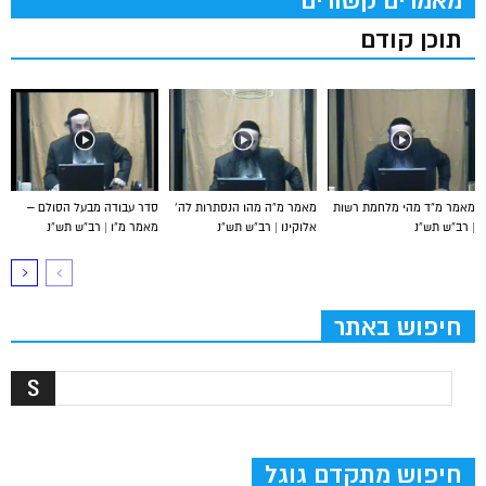
מאמרים קשורים
תוכן קודם
מאמר מ”ד מהי מלחמת רשות
מאמר מ”ה מהו הנסתרות לה’
סדר עבודה מבעל הסולם –
| רב”ש תש”נ
אלוקינו | רב”ש תש”נ
מאמר מ”ו | רב”ש תש”נ
חיפוש באתר
חיפוש מתקדם גוגל