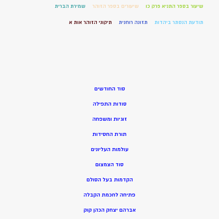
שיעור בספר התניא פרק כו
שיעורים בספר הזוהר
שמירת הברית
תודעת הנסתר ביהדות
תזונה רוחנית
תיקוני הזוהר אות א
סוד החודשים
סודות התפילה
זוגיות ומשפחה
תורת החסידות
עולמות העליונים
סוד הצמצום
הקדמות בעל הסולם
פתיחה לחכמת הקבלה
אברהם יצחק הכהן קוק