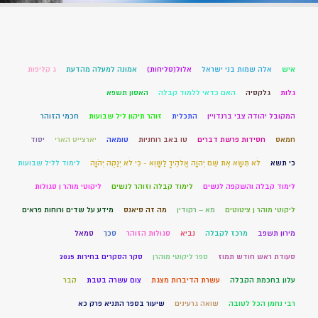
איש
אלה שמות בני ישראל
אלול(סליחות)
אמונה למעלה מהדעת
ג קליפות
גלות
גלקסיה
האם כדאי ללמוד קבלה
האסון תשפא
המקובל יהודה צבי ברנדויין
התכלית
זוהר תיקון ליל שבועות
חכמי הזוהר
חמאס
חסידות פרשת דברים
טו באב רוחניות
טומאה
יארצייט הארי
יסוד
כי תשא
לֹא תִשָּׂא אֶת שֵׁם יְהוָה אֱלֹהֶיךָ לַשָּׁוְא - כִּי לֹא יְנַקֶּה יְהֹוָה
לימוד לליל שבועות
לימוד קבלה והשקפה לנשים
לימוד קבלה וזוהר לנשים
ליקוטי מוהר ן סגולות
ליקוטי מוהר ן ציטוטים
מא – רקודין
מה זה סיאנס
מידע על שדים ורוחות פראים
מירון תשפב
מרכז לקבלה
נביא
סגולות הזוהר
סכך
סמאל
סעודת ראש חודש תמוז
ספר ליקוטי מוהרן
סקר הסקרים בחירות 2015
עלון בחכמת הקבלה
עשרת הדיברות מצגת
צום עשרה בטבת
קבר
רבי נחמן הכל לטובה
שואה גרעינים
שיעור בספר התניא פרק כא