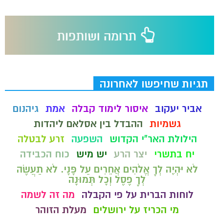
תגיות שחיפשו לאחרונה
אביר יעקוב
איסור לימוד קבלה
אמת
גיהנום
גשמיות
ההבדל בין אסלאם ליהדות
הילולת האר"י הקדוש
השפעה
זרע לבטלה
יח בתשרי
יצר הרע
יש מיש
כוח הכבידה
לֹא יִהְיֶה לְךָ אֱלֹהִים אֲחֵרִים עַל פָּנָי. לֹא תַעֲשֶׂה
לְךָ פֶסֶל וְכָל תְּמוּנָה
לוחות הברית על פי הקבלה
מה זה לשמה
מי הכריז על ירושלים
מעלת הזוהר