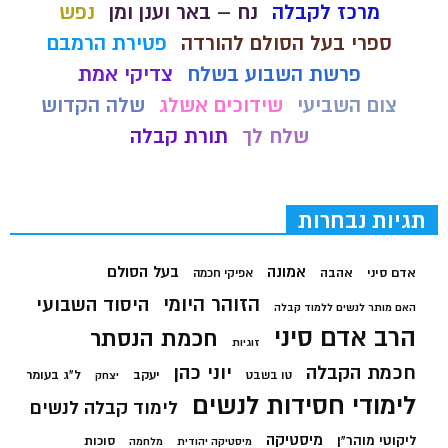
מרכז לקבלה
נח – באר וענן ומן
נפש
ספרי בעל הסולם להורדה
פטירת הרמבם
פרשת השבוע בשלח
צדיקי אמת
צום השביעי
שידוכים אשלג
שלה הקדוש
שלח לך
תורת קבלה
תגיות נבחרות
בעל הסולם
אמונה
אדם סיני
אהבה
אפיקי חכמה
הזוהר היומי
היסוד השבועי
האם מותר לנשים ללמוד קבלה
הרב אדם סיני
חכמת הנסתר
זוגיות
חכמת הקבלה
יוני כהן
יעקב
ל"ג בעומר
טו בשבט
יצחק
לימודי חסידות לנשים
לימוד קבלה לנשים
מיסטיקה
ליקוטי מוהר"ן
סוכות
מיסטיקה יהודית
מלחמה