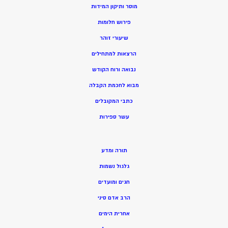
מוסר ותיקון המידות
פירוש חלומות
שיעורי זוהר
הרצאות למתחילים
נבואה ורוח הקודש
מ
בוא לחכמת הקבלה
כתבי המקובלים
ע
שר ספירות
תורה ומדע
גלגול נשמות
חגים ומועדים
הרב אדם סיני
אחרית הימים