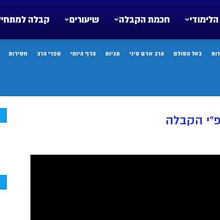
הלימודי
חכמת הקבלה
שיעורים
קבלה למתחיל
ות
בעל הסולם
הרב אדם סיני
תגיות
הדף היומי
ספרי הרב
חסידות
ח
פ”י הקבלה
ח