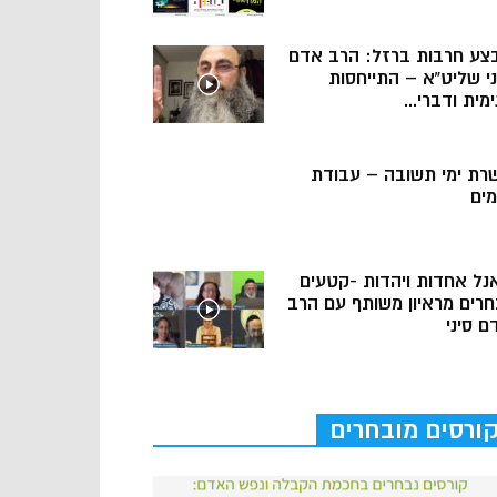
צע חרבות ברזל: הרב אדם
ני שליט”א – התייחסות
מית ודברי...
רת ימי תשובה – עבודת
מים
נל אחדות ויהדות -קטעים
חרים מראיון משותף עם הרב
ם סיני
ורסים מובחרים