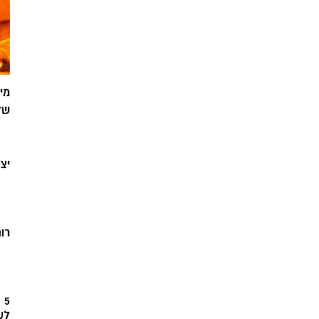
מי
של
יצ
רוח
5
לש