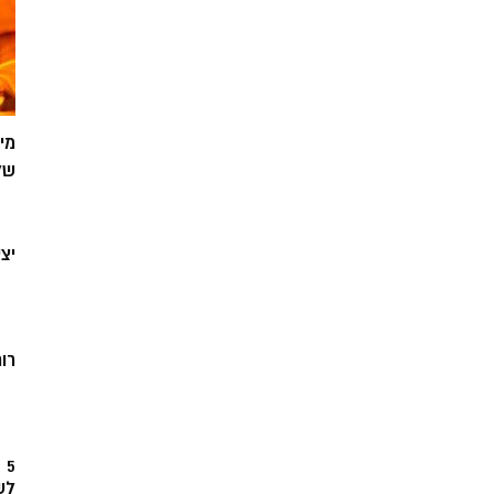
מי
של
יצ
רוח
5
לש