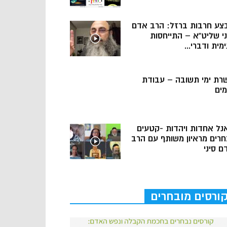
צע חרבות ברזל: הרב אדם
ני שליט”א – התייחסות
מית ודברי...
רת ימי תשובה – עבודת
מים
נל אחדות ויהדות -קטעים
חרים מראיון משותף עם הרב
ם סיני
ורסים מובחרים