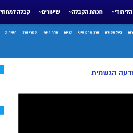
הלימודי
חכמת הקבלה
שיעורים
קבלה למתחיל
ות
בעל הסולם
הרב אדם סיני
תגיות
הדף היומי
ספרי הרב
חסידות
ח
ודעה הגשמית
ח