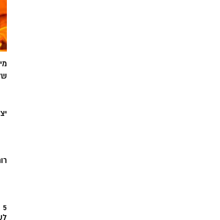
מי
של
יצ
רוח
5
לש