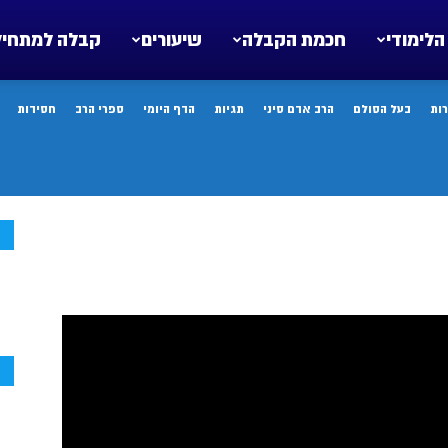
הלימודי
חכמת הקבלה
שיעורים
קבלה למתחיל
ות
בעל הסולם
הרב אדם סיני
תגיות
הדף היומי
ספרי הרב
חסידות
ח
ח