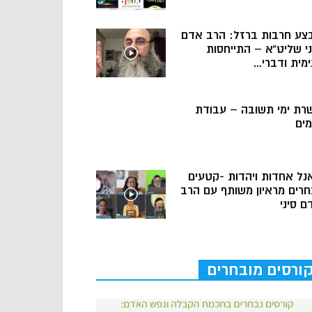
צע חרבות ברזל: הרב אדם
ני שליט”א – התייחסות
מית ודברי...
רת ימי תשובה – עבודת
מים
נל אחדות ויהדות -קטעים
חרים מראיון משותף עם הרב
ם סיני
ורסים מובחרים