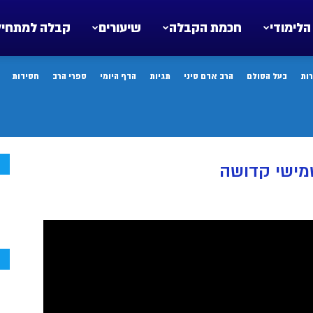
הלימודי
חכמת הקבלה
שיעורים
קבלה למתחיל
ות
בעל הסולם
הרב אדם סיני
תגיות
הדף היומי
ספרי הרב
חסידות
ח
מישי קדושה
ח