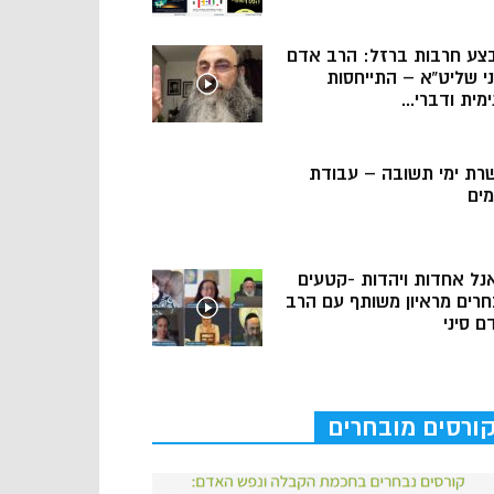
צע חרבות ברזל: הרב אדם
ני שליט”א – התייחסות
מית ודברי...
רת ימי תשובה – עבודת
מים
נל אחדות ויהדות -קטעים
חרים מראיון משותף עם הרב
ם סיני
ורסים מובחרים