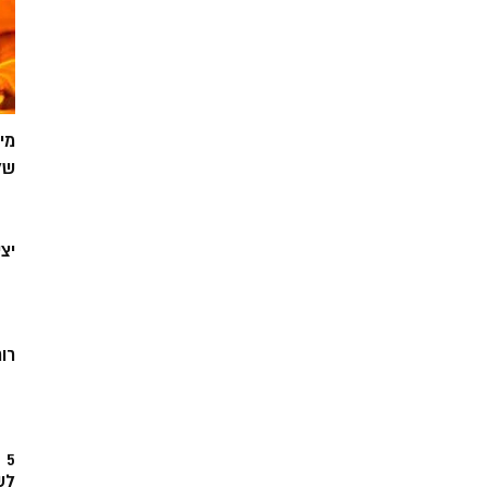
מי
של
יצ
רוח
5
לש