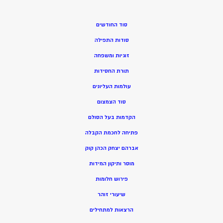
סוד החודשים
סודות התפילה
זוגיות ומשפחה
תורת החסידות
עולמות העליונים
סוד הצמצום
הקדמות בעל הסולם
פתיחה לחכמת הקבלה
אברהם יצחק הכהן קוק
מוסר ותיקון המידות
פירוש חלומות
שיעורי זוהר
הרצאות למתחילים