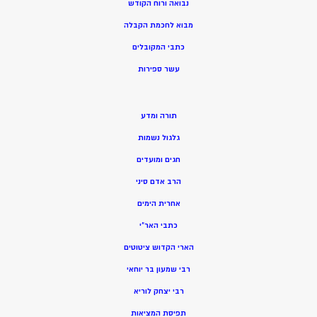
נבואה ורוח הקודש
מ
בוא לחכמת הקבלה
כתבי המקובלים
ע
שר ספירות
תורה ומדע
גלגול נשמות
חגים ומועדים
הרב אדם סיני
אחרית הימים
כתבי האר”י
הארי הקדוש ציטוטים
רבי שמעון בר יוחאי
רבי יצחק לוריא
תפיסת המציאות