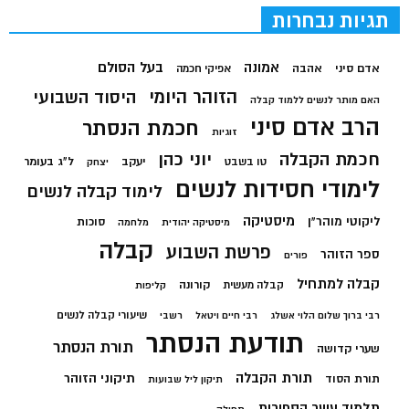
תגיות נבחרות
בעל הסולם
אמונה
אדם סיני
אהבה
אפיקי חכמה
הזוהר היומי
היסוד השבועי
האם מותר לנשים ללמוד קבלה
הרב אדם סיני
חכמת הנסתר
זוגיות
חכמת הקבלה
יוני כהן
יעקב
ל"ג בעומר
טו בשבט
יצחק
לימודי חסידות לנשים
לימוד קבלה לנשים
מיסטיקה
ליקוטי מוהר"ן
סוכות
מיסטיקה יהודית
מלחמה
קבלה
פרשת השבוע
ספר הזוהר
פורים
קבלה למתחיל
קורונה
קבלה מעשית
קליפות
שיעורי קבלה לנשים
רבי ברוך שלום הלוי אשלג
רבי חיים ויטאל
רשבי
תודעת הנסתר
תורת הנסתר
שערי קדושה
תורת הקבלה
תיקוני הזוהר
תורת הסוד
תיקון ליל שבועות
תלמוד עשר הספירות