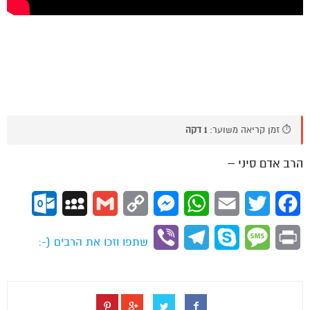
⏱️ זמן קריאה משוער:
1 דקה
הרב אדם סיני –
ok.com
MySpace
Gmail
Copy
Messenger
WhatsApp
Email
Twitter
Facebook
Link
Viber
Telegram
Skype
Message
Print
שתפו וזכו את הרבים (-: