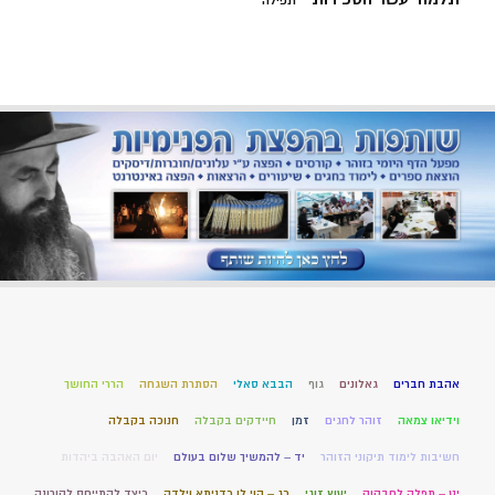
תפילה
אהבת חברים
גאלונים
גוף
הבבא סאלי
הסתרת השגחה
הררי החושך
וידיאו צמאה
זוהר לחגים
זמן
חיידקים בקבלה
חנוכה בקבלה
חשיבות לימוד תיקוני הזוהר
יד – להמשיך שלום בעולם
יום האהבה ביהדות
יט – תפלה לחבקוק
יעוץ זוגי
כג – הוי לן כדניתא וילדה
כיצד להתייחס לקורונה