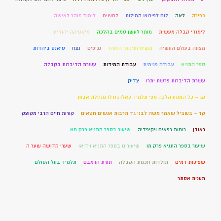
כפירה
לאה
לוח לפירוש המילות
לחשים
לימוד זוהר לאישה
לימודי קבלה מעשית
מותר לעשן סמים בהלכה
מיסטיקה יהודית
מצווה בעולם העשיה
משיח ותיקוני הזוהר
נגיפים
נצח
סיאנס ביהדות
ספר התניא
עבודה פנימית
עבודת המידות
עשרת הדיברות בקבלה
עשרת הדיברות פרשת יתרו
צדיק
קג – כל המונע הלכה מפי תלמיד כאלו גוזלו מנחלת אבות
קד – בשביל שאמר משה לבני גד תרבות אנשים חטאים
קורות חיים הרבי מקוצק
ראובן
רוחות רפאים ויקיפדיה
שיעור בספר התניא פרק מא
שיעור בספר התניא פרק מו
שיעורים בספר התניא וידיאו
שערי קדושה שער ה
שפיכות דמים
תולדות חכמת הקבלה
תורת הרמבם
תלמיד בעל הסולם
תענית אסתר