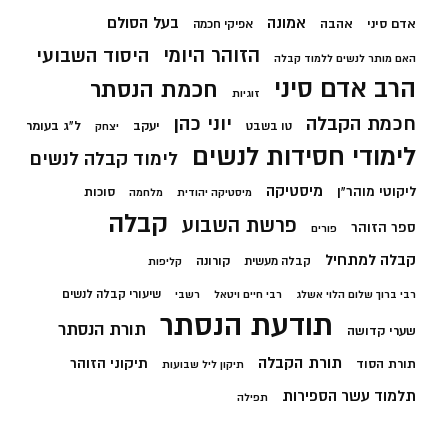
בעל הסולם
אמונה
אדם סיני
אהבה
אפיקי חכמה
הזוהר היומי
היסוד השבועי
האם מותר לנשים ללמוד קבלה
הרב אדם סיני
חכמת הנסתר
זוגיות
חכמת הקבלה
יוני כהן
יעקב
ל"ג בעומר
טו בשבט
יצחק
לימודי חסידות לנשים
לימוד קבלה לנשים
מיסטיקה
ליקוטי מוהר"ן
סוכות
מיסטיקה יהודית
מלחמה
קבלה
פרשת השבוע
ספר הזוהר
פורים
קבלה למתחיל
קורונה
קבלה מעשית
קליפות
שיעורי קבלה לנשים
רבי ברוך שלום הלוי אשלג
רבי חיים ויטאל
רשבי
תודעת הנסתר
תורת הנסתר
שערי קדושה
תורת הקבלה
תיקוני הזוהר
תורת הסוד
תיקון ליל שבועות
תלמוד עשר הספירות
תפילה