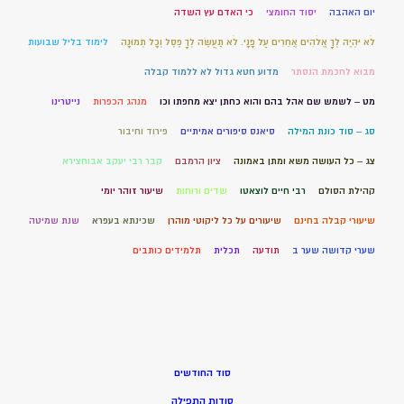
יום האהבה
יסוד החומצי
כי האדם עץ השדה
לֹא יִהְיֶה לְךָ אֱלֹהִים אֲחֵרִים עַל פָּנָי. לֹא תַעֲשֶׂה לְךָ פֶסֶל וְכָל תְּמוּנָה
לימוד בליל שבועות
מבוא לחכמת הנסתר
מדוע חטא גדול לא ללמוד קבלה
מט – לשמש שם אהל בהם והוא כחתן יצא מחפתו וכו
מנהג הכפרות
נייטרינו
סג – סוד כונת המילה
סיאנס סיפורים אמיתיים
פירוד וחיבור
צג – כל העושה משא ומתן באמונה
ציון הרמבם
קבר רבי יעקב אבוחצירא
קהילת הסולם
רבי חיים לוצאטו
שדים ורוחות
שיעור זוהר יומי
שיעורי קבלה בחינם
שיעורים על כל ליקוטי מוהרן
שכינתא בעפרא
שנת שמיטה
שערי קדושה שער ב
תודעה
תכלית
תלמידים כותבים
סוד החודשים
סודות התפילה