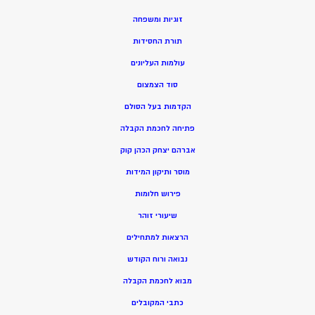
זוגיות ומשפחה
תורת החסידות
עולמות העליונים
סוד הצמצום
הקדמות בעל הסולם
פתיחה לחכמת הקבלה
אברהם יצחק הכהן קוק
מוסר ותיקון המידות
פירוש חלומות
שיעורי זוהר
הרצאות למתחילים
נבואה ורוח הקודש
מ
בוא לחכמת הקבלה
כתבי המקובלים