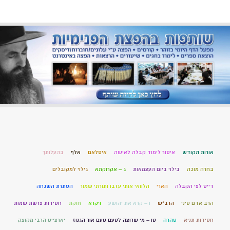
אורות הקודש
איסור לימוד קבלה לאישה
איסלאם
אלף
בהעלותך
בחרה מוכה
בילוי ביום העצמאות
ג – אקרוקתא
גילוי למקובלים
דייט לפי הקבלה
הארי
הלוואי אותי עזבו ותורתי שמור
הסתרת השגחה
הרב אדם סיני
הרב"ש
ו – קרא את יהושע
ויקרא
חוקת
חסידות פרשת שמות
חסידות תניא
טהרה
טו – מי שרוצה לטעם טעם אור הגנוז
יארצייט הרבי מקוצק