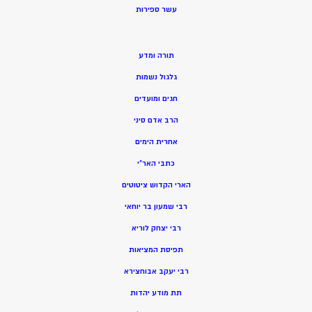
ע
שר ספירות
תורה ומדע
גלגול נשמות
חגים ומועדים
הרב אדם סיני
אחרית הימים
כתבי האר”י
הארי הקדוש ציטוטים
רבי שמעון בר יוחאי
רבי יצחק לוריא
תפיסת המציאות
רבי יעקב אבוחצירא
תת מודע יהדות