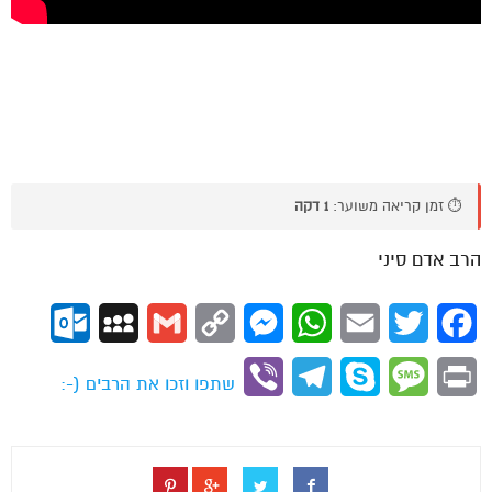
⏱️ זמן קריאה משוער:
1 דקה
הרב אדם סיני
ok.com
MySpace
Gmail
Copy
Messenger
WhatsApp
Email
Twitter
Facebook
Link
Viber
Telegram
Skype
Message
Print
שתפו וזכו את הרבים (-: