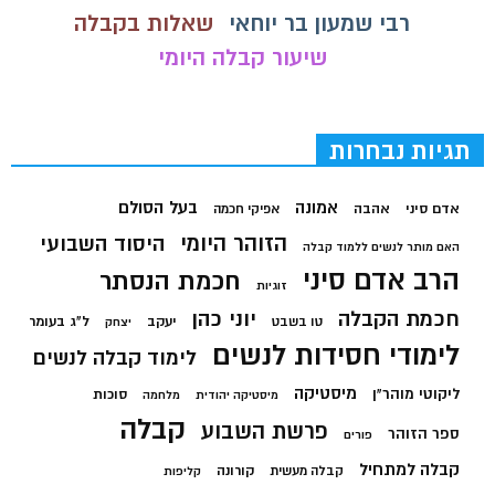
רבי שמעון בר יוחאי
שאלות בקבלה
שיעור קבלה היומי
תגיות נבחרות
בעל הסולם
אמונה
אדם סיני
אהבה
אפיקי חכמה
הזוהר היומי
היסוד השבועי
האם מותר לנשים ללמוד קבלה
הרב אדם סיני
חכמת הנסתר
זוגיות
חכמת הקבלה
יוני כהן
יעקב
ל"ג בעומר
טו בשבט
יצחק
לימודי חסידות לנשים
לימוד קבלה לנשים
מיסטיקה
ליקוטי מוהר"ן
סוכות
מיסטיקה יהודית
מלחמה
קבלה
פרשת השבוע
ספר הזוהר
פורים
קבלה למתחיל
קורונה
קבלה מעשית
קליפות