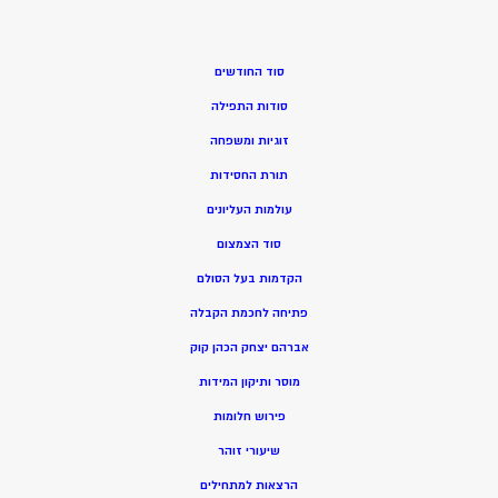
סוד החודשים
סודות התפילה
זוגיות ומשפחה
תורת החסידות
עולמות העליונים
סוד הצמצום
הקדמות בעל הסולם
פתיחה לחכמת הקבלה
אברהם יצחק הכהן קוק
מוסר ותיקון המידות
פירוש חלומות
שיעורי זוהר
הרצאות למתחילים