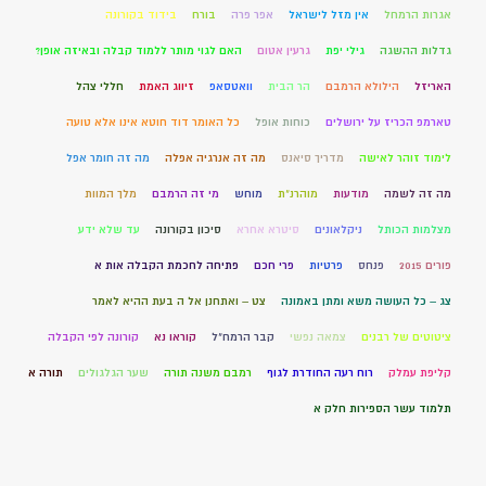
אגרות הרמחל
אין מזל לישראל
אפר פרה
בורח
בידוד בקורונה
גדלות ההשגה
גילי יפת
גרעין אטום
האם לגוי מותר ללמוד קבלה ובאיזה אופן?
האריזל
הילולא הרמבם
הר הבית
וואטסאפ
זיווג האמת
חללי צהל
טארמפ הכריז על ירושלים
כוחות אופל
כל האומר דוד חוטא אינו אלא טועה
לימוד זוהר לאישה
מדריך סיאנס
מה זה אנרגיה אפלה
מה זה חומר אפל
מה זה לשמה
מודעות
מוהרנ”ת
מוחש
מי זה הרמבם
מלך המוות
מצלמות הכותל
ניקלאונים
סיטרא אחרא
סיכון בקורונה
עד שלא ידע
פורים 2015
פנחס
פרטיות
פרי חכם
פתיחה לחכמת הקבלה אות א
צג – כל העושה משא ומתן באמונה
צט – ואתחנן אל ה בעת ההיא לאמר
ציטוטים של רבנים
צמאה נפשי
קבר הרמח"ל
קוראו נא
קורונה לפי הקבלה
קליפת עמלק
רוח רעה החודרת לגוף
רמבם משנה תורה
שער הגלגולים
תורה א
תלמוד עשר הספירות חלק א