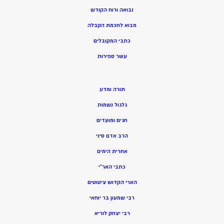
נבואה ורוח הקודש
מ
בוא לחכמת הקבלה
כתבי המקובלים
ע
שר ספירות
תורה ומדע
גלגול נשמות
חגים ומועדים
הרב אדם סיני
אחרית הימים
כתבי האר”י
הארי הקדוש ציטוטים
רבי שמעון בר יוחאי
רבי יצחק לוריא