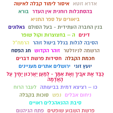
אדרא זוטא
איסור לימוד קבלה לאישה
בהסתכלות רוחנית אין העדר
בורא
ביאורים על ספר התניא
בנין החברה העתידית - בעל הסולם
גאלונים
דינים
ה – בחצוצרות וקול שופר
הסיבה לגלות בגלל ביטול זוהר
הרמח"ל
הרשמה לניוזלטר
זוהר הקדוש
חג הפסח
חכמת הקבלה
חסידות פרשת דברים
יועץ זוגי
ירושלים אתרים מעניינים
כַּבֵּד אֶת אָבִיךָ וְאֶת אִמֶּךָ - לְמַעַן יַאֲרִכוּן יָמֶיךָ עַל
הָאֲדָמָה
כו – רציצא דמית בביעותה
לעבר הרוח
ניחום אבלים
נפש
סוכות בקבלה
סיבת ההנאהכלים ראויים
פרשת השבוע שופטים
פתח הגיהנום