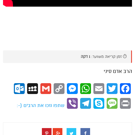
⏱️ זמן קריאה משוער:
1 דקה
הרב אדם סיני
ok.com
MySpace
Gmail
Copy
Messenger
WhatsApp
Email
Twitter
Facebook
Link
Viber
Telegram
Skype
Message
Print
שתפו וזכו את הרבים (-: