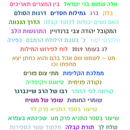
אלה שמות בני ישראל
בין המצרים תאריכים
בלק
ברג
גמילות חסדים
דרגות הסולם
האם נשים יכולות ללמוד קבלה
הדרך הנכונה
המקובל יהודה צבי ברנדויין
התרגשות הלב
חלקיקי יסוד
כ' בטבת הילולת הרמבם
כפירה
לג בעומר 2019
לוח לפירוש המילות
מט – לשמש שם אהל בהם והוא כחתן יצא
מחפתו וכו
ממלכת הקליפות
מתי צום פורים
נקודה פנימית
סיאנס ויקיפדיה
קורונה לפי הזוהר
רבו של הרב שיינברגר
שומרי החומות
שופר של משיח
שיעור בספר התניא פרק לד
שיעור בספר התניא פרק מט
שכינתא בעפרא
שלח לך
תורת קבלה
תלמוד עשר הספירות