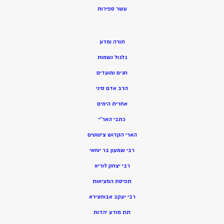
ע
שר ספירות
תורה ומדע
גלגול נשמות
חגים ומועדים
הרב אדם סיני
אחרית הימים
כתבי האר”י
הארי הקדוש ציטוטים
רבי שמעון בר יוחאי
רבי יצחק לוריא
תפיסת המציאות
רבי יעקב אבוחצירא
תת מודע יהדות