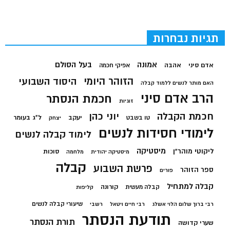
תגיות נבחרות
בעל הסולם
אמונה
אדם סיני
אהבה
אפיקי חכמה
הזוהר היומי
היסוד השבועי
האם מותר לנשים ללמוד קבלה
הרב אדם סיני
חכמת הנסתר
זוגיות
חכמת הקבלה
יוני כהן
יעקב
ל"ג בעומר
טו בשבט
יצחק
לימודי חסידות לנשים
לימוד קבלה לנשים
מיסטיקה
ליקוטי מוהר"ן
סוכות
מיסטיקה יהודית
מלחמה
קבלה
פרשת השבוע
ספר הזוהר
פורים
קבלה למתחיל
קורונה
קבלה מעשית
קליפות
שיעורי קבלה לנשים
רבי ברוך שלום הלוי אשלג
רבי חיים ויטאל
רשבי
תודעת הנסתר
תורת הנסתר
שערי קדושה