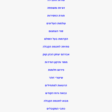
סודות התפילה
זוגיות ומשפחה
תורת החסידות
עולמות העליונים
סוד הצמצום
הקדמות בעל הסולם
פתיחה לחכמת הקבלה
אברהם יצחק הכהן קוק
מוסר ותיקון המידות
פירוש חלומות
שיעורי זוהר
הרצאות למתחילים
נבואה ורוח הקודש
מ
בוא לחכמת הקבלה
כתבי המקובלים