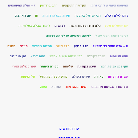
המשפט היומי של רבי נחמן
הקדמה התיקונים
הרב ברנדווין
ז – ואלה המשפטים
זוהר לילא דכלה
חגי ישראל בקבלה
חירות ממלאך המוות
חן
יום האהבה
יום ירושלים 2021
כלם חזרו בזכות משה
לבושים
לימוד קבלה בפלורידה
לעילוי נשמת חללי צה ל
לשמה במעשה או לשמה בכוונה
מ – אלה מסעי בני ישראל
מזל דרקון
מזל קשר
מחלות רוחניות
מטרה
מנורה
מסע הנשמות
מרכז לקבלה
מתי נכנסת תענית אסתר
נחות דרגא
נתן מנמירוב
סוף זמן אכילת חמץ
סיכון בקורונה
סליחות
ספירת העומר
ספר סגולות הארי
עשרת הדברות
פאודה
פירוש הסולם
קורס קבלה למתחיל
קל הנשמה
שלושת השבועות מה מותר
שער ההקדמות
תורה א
תצוה
סוד החודשים