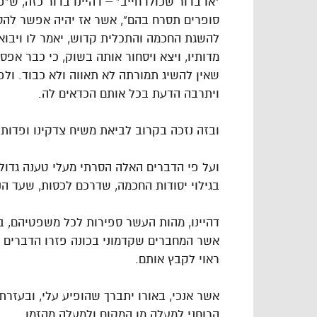
“או בדור שכולו חייב” – דהיינו בדור כזה, ש”
סופרים תסרח בהם”, אשר אז יהיה אפשר להסי
להשגת החכמה והתכלית קדוש, יאמר לו ויבוא ו
מדותיו, ויצא ויסחור אותה בשוק, כי כבר אפס
שאין להשיג תמורתה לא תאווה ולא כבוד. ולפיכ
ויתרבה הדעת בכל אותם הכדאים לה.
ובזה נזכה בקרוב לביאת משיח צדקינו ופדות 
ועל פי הדברים האלה הסרתי מעלי טענה גדולה
בגילוי יסודות החכמה, שדרכם לכסות, שעד הנ
דהיינו, מהות העשר ספירות לכל משפטיהם, ביש
אשר המחברים שקדמוני בכונה פזרו הדברים הנ
ראוי לקבץ אותם.
אשר אנכי, באורו יתברך שהופיע עלי, ובעזרת 
הרוחני למעלה מן המקום ולמעלה מהזמן.