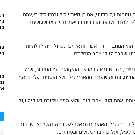
ה נוספות על רבותי, אם כן האר”י ז”ל ורח”ו ז”ל בעצמם
מב
סי
ם לגלות ולבאר הדברים בביאור גלוי, כמו שעשיתי
פני
 הוא המחבר הזה, אשר וודאי זכות גדול היה לו להיות
עש
הי
תו שפרה לו ה` יותר מנחלתם.
חדשות, כמו שתראה במרצה המקומות ע”י החיבור, שכל
פא
יים, ומבוא שערים מהאר”י ז”ל. ולא הוספתי עליהם אף
נב
אד
אותם, אחת הנה ואחת הנה. והוא מפני שדורם לא היה עוד
ק
 כל דברי רז”ל, האמורים מראש לעקבתא דמשיחא, שבדור
לעיל, ועל כן דברי מגולים ומסודרים.