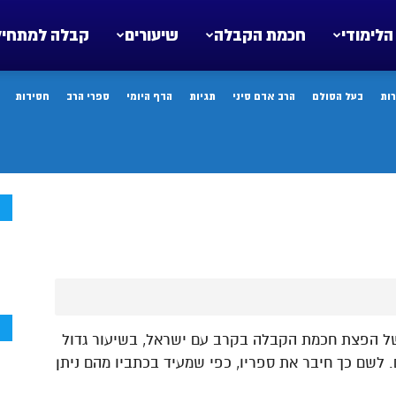
הלימודי
חכמת הקבלה
שיעורים
קבלה למתחיל
ות
בעל הסולם
הרב אדם סיני
תגיות
הדף היומי
ספרי הרב
חסידות
ח
ח
של הפצת חכמת הקבלה בקרב עם ישראל, בשיעור גדול
 לשם כך חיבר את ספריו, כפי שמעיד בכתביו מהם ניתן