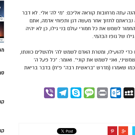
הנה עתה מרחובות קוראה אליכם: “מי לה` אלי. לא דבר
 לא נבראתם לחזוך אחר מעשה דגן ותפוחי אדמה, אתם
מור לשמש את כל חמורי עולם בני גילו, כן לא יהיה
לו של גופו הבהמי.
מג
די להועילו, ומטרת האדם לשמש לה` ולהשלים כוונתו,
משיני, ואני לשמש את קוני”. ואומר: “כל פעל ה`
, כמו שאמרו (מדרש “בראשית רבה” פ”ח) בדבר בריאת
סמ
Viber
Telegram
Skype
Message
Outlook.com
Print
MySpace
Gmai
קו
קו