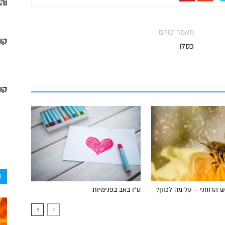
וה
מאמר קודם
קו
כסלו
קור
ק
 הרוחני – על מה לכוון?
ט”ו באב בפנימיות