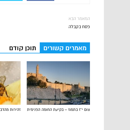
המאמר הבא
פסח בקבלה
מאמרים קשורים
תוכן קודם
צום י”ז בתמוז – בקיעת החומה הפנימית
זהירות מהדבש