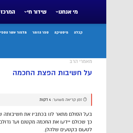
מי אנחנו
שידור חי
המרכז 
קבלה
מיסטיקה
ספר הזוהר
תלמוד עשר הספיר
מאמרי הרב
על חשיבות הפצת החכמה
⏱️ זמן קריאה משוער:
4 דקות
בעל הסולם מתאר לנו בכתביו את חשיבותה 
כך שכולם יידעו את החכמה מקטנם ועד גדולם.
לטעום בקטעים שלהלן.