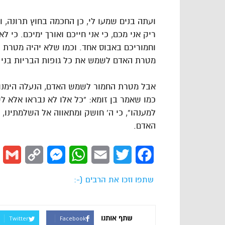
ועתה בנים שמעו לי, כן החכמה בחוץ תרונה, ו
ריק אני מכם, כי אני חייכם ואורך ימיכם. כי
וחמוריכם באבוס אחד. וכמו שלא יהיה מטרת הח
מטרת האדם לשמש את כל גופות הבריות בני גי
אבל מטרת החמור לשמש האדם, הנעלה הימנו כ
כמו שאמר בן זומא: “כל אלו לא נבראו אלא לש
למענהו”, כי ה` חושק ומתאווה אל השלמתינו
האדם.
l
Copy
Messenger
WhatsApp
Email
Twitter
Facebook
Link
שתפו וזכו את הרבים (-:
שתף אותנו
Twitter
Facebook