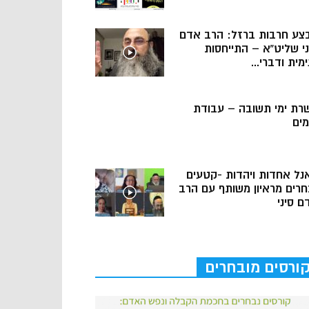
צע חרבות ברזל: הרב אדם
ני שליט”א – התייחסות
מית ודברי...
רת ימי תשובה – עבודת
מים
נל אחדות ויהדות -קטעים
חרים מראיון משותף עם הרב
ם סיני
ורסים מובחרים