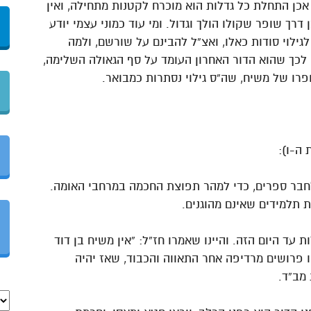
אכן התחלת כל גדלות הוא מוכרח לקטנות מתחילה, ואין
דרך שופר שקולו הולך וגדול. ומי עוד כמוני עצמי יודע
לגילוי סודות כאלו, ואצ”ל להבינם על שורשם, ולמה
י לכך שהוא הדור האחרון העומד על סף הגאולה השלימה,
רו של משיח, שה”ס גילוי נסתרות כמבואר.
 ה-ו):
ולחבר ספרים, כדי למהר תפוצת החכמה במרחבי האומה.
ת תלמידים שאינם מהוגנים.
עד היום הזה. והיינו שאמרו חז”ל: “אין משיח בן דוד
יו פרושים מרדיפה אחר התאווה והכבוד, שאז יהיה
מב”ד.