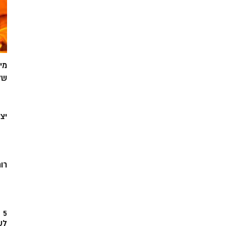
מי
של
יצ
רוח
5
לש