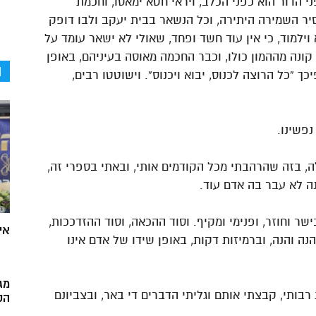
פני הדור הוא כפני הכלב, ויראי חטא ימאסו, וחכמת
ר השמירה היתירה, וכל הנשאר בבית יעקב ולבו דופק
ילמוד, כי אין עוד חשד ופחד, שאולי לא ישאר עומד על
 קונה מההמון כולו, וכבר החכמה מאוסה בעיניהם, באופן
ה
ך “כל הרוצה לכנוס, יבוא ויכנוס”. וישוטטו רבים,
נפשינו.
, בזה שהרהבתי מכל הקודמים אותי, ובאתי בספרי זה,
ה לא עבר בה אדם עוד.
ר וחוזר, ופנימי ומקיף. וסוד ההכאה, וסוד ההזדככות,
אי
ה והנה, וברמיזות דקות, באופן שידו של אדם אינו
מג
רבותי, קבצתי אותם וגליתי הדברים די באר, ובצביונם
הק