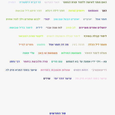
האם מותר לאישה ללמוד תורת הנסתר
הארי הקדוש
הר הבית היסטוריה
התורה
התך
וואטסאפ
וירוסים קורונה
זוהר לילה דכלא
זוהר תיקון ליל שבועות
חומר אפל
יארצייט
יארצייט הבעל שם טוב
יהודי
ילבש שחורים וילך לעיר אחרת
ירושלים אתרים מעניינים
לב כוזב
לוח שנה עברי
לילית
לימוד בליל שבועות
לימוד קבלה במרכז
לימוד קבלה והשקפה לנשים
ליקוטי מוהרן המבואר
מאמר ליל הכלה
מגפה בסין
מה זה חומר אפל
מופשט
מסרים למייל
מעלת לימוד הזוהר
משמעות המזלות
משמעות טו באב
עליי תאנה
צא – ויהי ידיו אמונה עד בא השמש
צום פורים
צורה מלובשת בחומר
רבי נחמן
רדיוטאקטיבי
רוחות רפאים
שאלות ותשובות בספירות
שיעור בספר התניא פרק לה
שיעור בספר התניא פרק מה
שיעור זוהר יומי
שירים
סוד החודשים