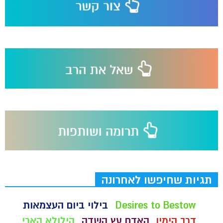
תגיות שחיפשו לאחרונה
Desires to Bestow
בילוי ביום העצמאות
דרך הימין
האדם עץ השדה
הילולא הארי