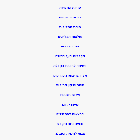
סודות התפילה
זוגיות ומשפחה
תורת החסידות
עולמות העליונים
סוד הצמצום
הקדמות בעל הסולם
פתיחה לחכמת הקבלה
אברהם יצחק הכהן קוק
מוסר ותיקון המידות
פירוש חלומות
שיעורי זוהר
הרצאות למתחילים
נבואה ורוח הקודש
מ
בוא לחכמת הקבלה