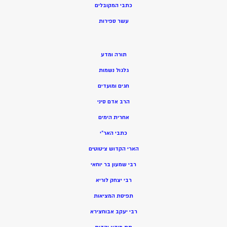
כתבי המקובלים
ע
שר ספירות
תורה ומדע
גלגול נשמות
חגים ומועדים
הרב אדם סיני
אחרית הימים
כתבי האר”י
הארי הקדוש ציטוטים
רבי שמעון בר יוחאי
רבי יצחק לוריא
תפיסת המציאות
רבי יעקב אבוחצירא