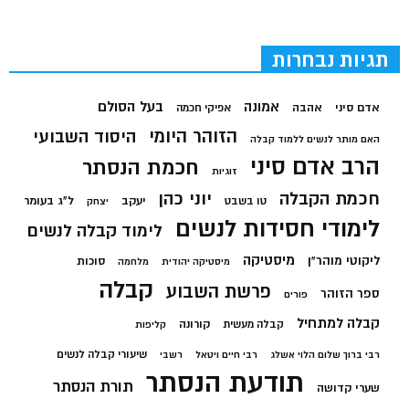
תגיות נבחרות
בעל הסולם
אמונה
אדם סיני
אהבה
אפיקי חכמה
הזוהר היומי
היסוד השבועי
האם מותר לנשים ללמוד קבלה
הרב אדם סיני
חכמת הנסתר
זוגיות
חכמת הקבלה
יוני כהן
יעקב
ל"ג בעומר
טו בשבט
יצחק
לימודי חסידות לנשים
לימוד קבלה לנשים
מיסטיקה
ליקוטי מוהר"ן
סוכות
מיסטיקה יהודית
מלחמה
קבלה
פרשת השבוע
ספר הזוהר
פורים
קבלה למתחיל
קורונה
קבלה מעשית
קליפות
שיעורי קבלה לנשים
רבי ברוך שלום הלוי אשלג
רבי חיים ויטאל
רשבי
תודעת הנסתר
תורת הנסתר
שערי קדושה