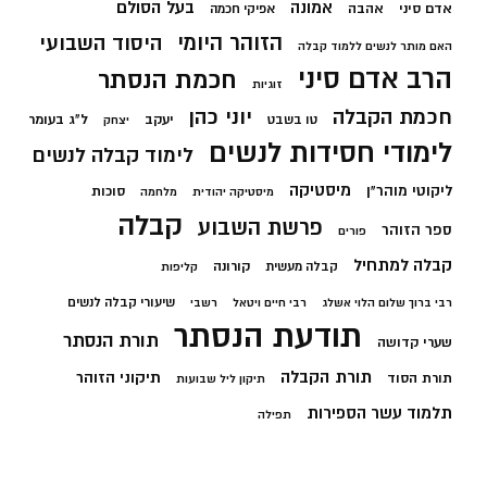
בעל הסולם
אמונה
אדם סיני
אהבה
אפיקי חכמה
הזוהר היומי
היסוד השבועי
האם מותר לנשים ללמוד קבלה
הרב אדם סיני
חכמת הנסתר
זוגיות
חכמת הקבלה
יוני כהן
יעקב
ל"ג בעומר
טו בשבט
יצחק
לימודי חסידות לנשים
לימוד קבלה לנשים
מיסטיקה
ליקוטי מוהר"ן
סוכות
מיסטיקה יהודית
מלחמה
קבלה
פרשת השבוע
ספר הזוהר
פורים
קבלה למתחיל
קורונה
קבלה מעשית
קליפות
שיעורי קבלה לנשים
רבי ברוך שלום הלוי אשלג
רבי חיים ויטאל
רשבי
תודעת הנסתר
תורת הנסתר
שערי קדושה
תורת הקבלה
תיקוני הזוהר
תורת הסוד
תיקון ליל שבועות
תלמוד עשר הספירות
תפילה