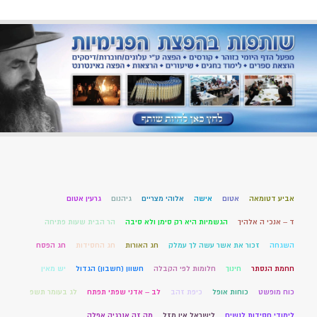
אביע דטומאה
אטום
אישה
אלוהי מצריים
גיהנום
גרעין אטום
ד – אנכי ה אלהיך
הגשמיות היא רק סימן ולא סיבה
הר הבית שעות פתיחה
השגחה
זכור את אשר עשה לך עמלק
חג האורות
חג החסידות
חג הפסח
חחמת הנסתר
חינוך
חלומות לפי הקבלה
חשוון (חשבון) הגדול
יש מאין
כוח מופשט
כוחות אופל
כיפת זהב
לב – אדני שפתי תפתח
לג בעומר תשפ
לימודי חסידות לנשים
לישראל אין מזל
מה זה אנרגיה אפלה