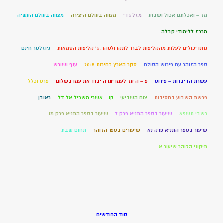
מז – ואכלתם אכול ושבוע
מזל גדי
מצווה בעולם היצירה
מצווה בעולם העשיה
מרכז ללימודי קבלה
נחנו יכולים לעלות מהקליפות לברר לתקן ולטהר. ג' קליפות הטמאות
ניוזלטר חינם
ספר הזוהר עם פירוש הסולם
סקר הארץ בחירות 2015
ענף ושורש
עשרת הדיברות – פירוט
פ – ה עז לעמו יתן ה יברך את עמו בשלום
פרט וכלל
פרשת השבוע בחסידות
צום השביעי
קו – אשרי משכיל אל דל
ראובן
רשבי תשפא
שיעור בספר התניא פרק ל
שיעור בספר התניא פרק מו
שיעור בספר התניא פרק נא
שיעורים בספר הזוהר
תחום שבת
תיקוני הזוהר שיעור א
סוד החודשים