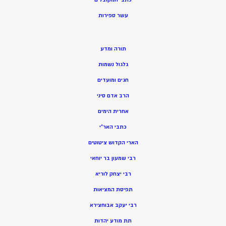
ע
שר ספירות
תורה ומדע
גלגול נשמות
חגים ומועדים
הרב אדם סיני
אחרית הימים
כתבי האר”י
הארי הקדוש ציטוטים
רבי שמעון בר יוחאי
רבי יצחק לוריא
תפיסת המציאות
רבי יעקב אבוחצירא
תת מודע יהדות