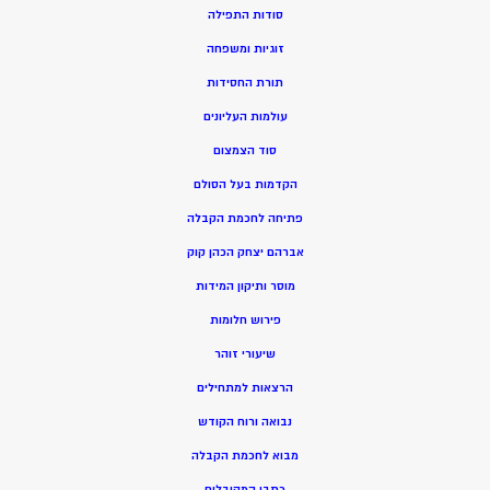
סודות התפילה
זוגיות ומשפחה
תורת החסידות
עולמות העליונים
סוד הצמצום
הקדמות בעל הסולם
פתיחה לחכמת הקבלה
אברהם יצחק הכהן קוק
מוסר ותיקון המידות
פירוש חלומות
שיעורי זוהר
הרצאות למתחילים
נבואה ורוח הקודש
מ
בוא לחכמת הקבלה
כתבי המקובלים