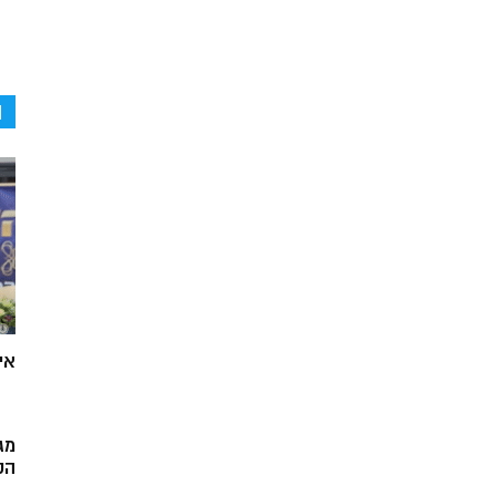
ה
אי
מג
הק