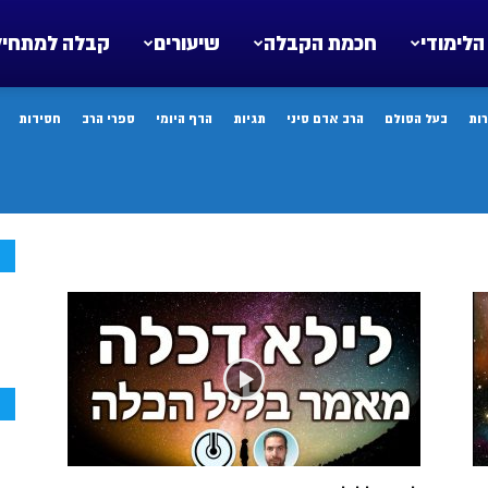
הלימודי
חכמת הקבלה
שיעורים
קבלה למתחיל
ות
בעל הסולם
הרב אדם סיני
תגיות
הדף היומי
ספרי הרב
חסידות
ח
ח