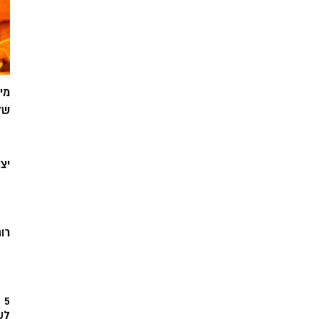
מי
של
יצ
רוח
5
לש