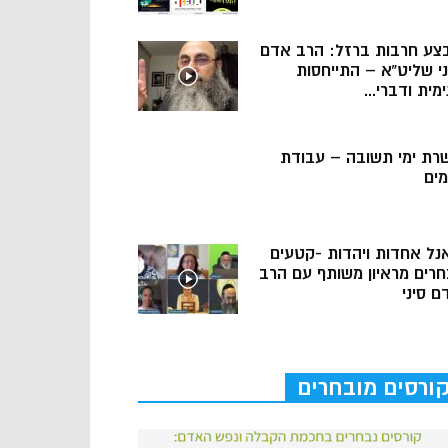
צע חרבות ברזל: הרב אדם
ני שליט”א – התייחסות
מית ודברי...
רת ימי תשובה – עבודת
מים
נל אחדות ויהדות -קטעים
חרים מראיון משותף עם הרב
ם סיני
ורסים מובחרים