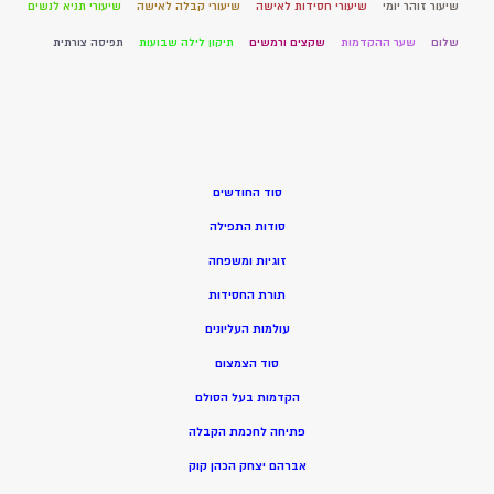
שיעור זוהר יומי
שיעורי חסידות לאישה
שיעורי קבלה לאישה
שיעורי תניא לנשים
שלום
שער ההקדמות
שקצים ורמשים
תיקון לילה שבועות
תפיסה צורתית
סוד החודשים
סודות התפילה
זוגיות ומשפחה
תורת החסידות
עולמות העליונים
סוד הצמצום
הקדמות בעל הסולם
פתיחה לחכמת הקבלה
אברהם יצחק הכהן קוק