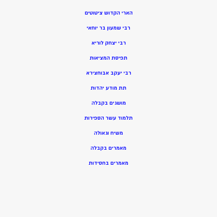
הארי הקדוש ציטוטים
רבי שמעון בר יוחאי
רבי יצחק לוריא
תפיסת המציאות
רבי יעקב אבוחצירא
תת מודע יהדות
מושגים בקבלה
תלמוד עשר הספירות
משיח וגאולה
מאמרים בקבלה
מאמרים בחסידות