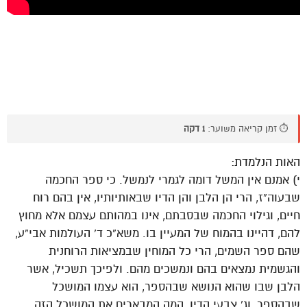
⏱️ זמן קריאה משוער:
1 דקה
האות הנלמדת:
י) אמנם אין המשל דומה לגמרי לנמשל. כי ספר החכמה
שבעוה”ז, הרי הן הלבן והן הדיו שבאותיותיו, אין בהם רוח
חיים, וגילוי החכמה שבסבתם, אינו במהותם עצמם אלא מחוץ
להם, דהיינו בהמוח של המעיין בו. משא”כ ד’ העולמות אבי”ע,
שהם ספר השמים, הרי כל המוחין שבמציאות הרוחנית
והגשמית נמצאים בהם ונמשכים מהם. ולפיכך תשכיל, אשר
הלבן שבו שהוא הנושא שבהספר, הוא עצמו המושכל
שבהספר, וג’ צבעי הדיו, המה המבארים את המושכל הזה.