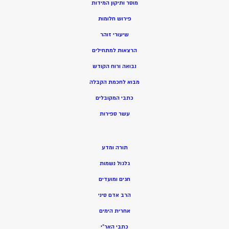
מוסר ותיקון המידות
פירוש חלומות
שיעורי זוהר
הרצאות למתחילים
נבואה ורוח הקודש
מ
בוא לחכמת הקבלה
כתבי המקובלים
ע
שר ספירות
תורה ומדע
גלגול נשמות
חגים ומועדים
הרב אדם סיני
אחרית הימים
כתבי האר”י