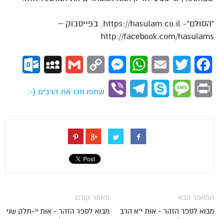
“הסולם”- https://hasulam.co.il. בפייסבוק –
http://facebook.com/hasulams
ok.com
MySpace
Gmail
Copy
Messenger
WhatsApp
Email
Twitter
Facebook
Link
Viber
Telegram
Skype
Message
Print
שתפו וזכו את הרבים (-:
המאמר הבא
מאמר קודם
מבוא לספר הזהר - אות י"א הרב
מבוא לספר הזהר - אות י'-חלק שני