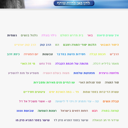
איך עושים סיאנס
באר
בית מדרש הסולם
גילוי בנגלה
גלגול בנשים
גשמיות
היסוד השבועי
הלכות יסודי התורה רמבם
הס
הרב קוק
הרב קוק יארצייט
הרב"ש
חכמת קבלה
חסידות פרשת במדבר
טבעונות
יום הפטירה
כיפת זהב
מאמר בליליא דכלה.
מהותה של חכמת הקבלה
מזל נחש
מי זה הארי
מלחמה גרעינית
מפתחןות שלמות
מצווה בעולם העשיה
משפיע על מנת להשפיע
סוד התורה
ספר סגולות הארי
עץ החיים פנים מאירות ומסבירות
עשרת הדיברות בספר שמות
פד – במה הארכת ימים
ציטוטים חסידיים
קבלה ונשים
קה – עזי וזמרת יה ויהי לי לישועה
קו – אשרי משכיל אל דל
קורונה בתורה
רבנו
רוחות רפאים בישראל
רצונות השפעה
שבועות 2020
שידור חי חג הגאולה
שיעור בספר התניא פרק לז
שיעור בספר התניא פרק מו