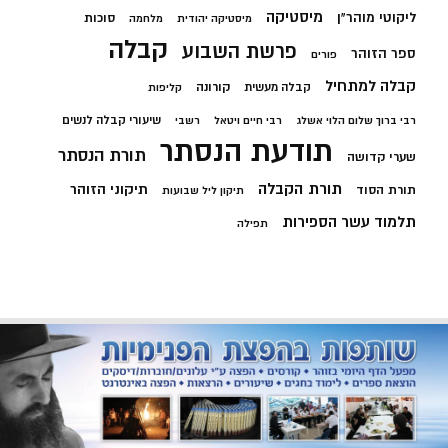
מיסטיקה
ליקוטי מוהר"ן
סוכות
מיסטיקה יהודית
מלחמה
קבלה
פרשת השבוע
ספר הזוהר
פורים
קבלה למתחיל
קורונה
קבלה מעשית
קליפות
שיעורי קבלה לנשים
רבי ברוך שלום הלוי אשלג
רבי חיים ויטאל
רשבי
תודעת הנסתר
תורת הנסתר
שערי קדושה
תורת הקבלה
תיקוני הזוהר
תורת הסוד
תיקון ליל שבועות
תלמוד עשר הספירות
תפילה