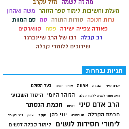
מה זה לשמה
מזל עקרב
מעלת וחשיבות לימוד ספר הזוהר
משה ואהרון
נרות חנוכה
סודות התורה
סמ
סם המוות
פאודה צפייה ישירה
פסח
קווארקים
רב קבלה
רבו של הרב שיינברגר
שידוכים ללומדי קבלה
תגיות נבחרות
בעל הסולם
אמונה
אדם סיני
אהבה
אפיקי חכמה
הזוהר היומי
היסוד השבועי
האם מותר לנשים ללמוד קבלה
הרב אדם סיני
חכמת הנסתר
זוגיות
חכמת הקבלה
יוני כהן
יעקב
ל"ג בעומר
טו בשבט
יצחק
לימודי חסידות לנשים
לימוד קבלה לנשים